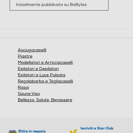
Inizialmente pubblicata su BaByliss
Concentratore
Concentratore
Funzione aria fredda
Funzione aria fredda
Asciugacapelli
Piastre
Modellatori e Arricciacapelli
Epilatori e Depilatori
Altre funzioni
Altre funzioni
Epilatori a Luce Pulsata
Regolabarba e Tagliacapelli
Motore Super HTDC Potent
Rasoi
DIFFUSORE
i prestazioni del flusso d’ari
Saune Viso
a Plasma Ionic Technology I
Bellezza, Salute, Benessere
ndicatore luminoso ionico 3
Diffusore appositamente progettato, che
Temperature / 2 Velocità
amplifica il look mosso naturale durante
l’asciugatura
Tecnologia silenziosa
Tecnologia silenziosa
Iscriviti a Star Club
Ritiro in negozio