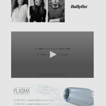
Diffusore
Manico pieghevole
Anello d'aggancio
Griglia amovibile
Funzioni e Plus
Ionizzatore