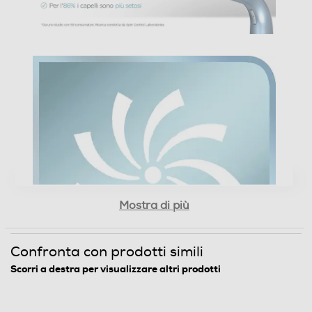
Concentratore
Funzione aria fredda
Altre funzioni
Motore Super HTDC Potenti prestazioni del flusso d’aria
Mostra di più
Plasma Ionic Technology Indicatore luminoso ionico 3
Temperature / 2 Velocità
Confronta con prodotti simili
Descrizione
Scorri a destra per visualizzare altri prodotti
Descrizione marketing