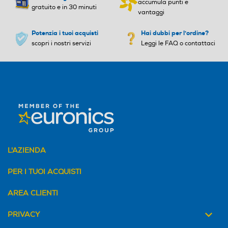
accumula punti e
gratuito e in 30 minuti
vantaggi
Funzione lisciante
Funzione lisciante
Potenzia i tuoi acquisti
Hai dubbi per l'ordine?
scopri i nostri servizi
Leggi le FAQ o contattaci
Funzione turbo
Funzione turbo
Autospegnimento
Autospegnimento
L'AZIENDA
Accessori in dotazione
Accessori in dotazione
PER I TUOI ACQUISTI
TASTO ARIA
Diffusore Concentratore
Accessorio per il finish Conc
AREA CLIENTI
FREDDA
entratore Diffusore Gentle
air Pettine districante
PRIVACY
L’aria fredda fissa la piega e consente di