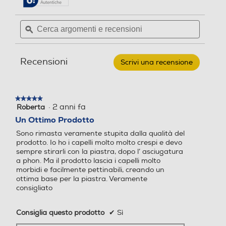
recensioni.
recensioni
per
Cerca
Cerca
BABYLISS
Manico pieghevole
Manico pieghevole
argomenti
ϙ
argoment
-
D773DE-
e
e
Blu/Argento
recensioni
recensio
Recensioni
Scrivi una recensione
.
Questa
Anello d'aggancio
Anello d'aggancio
azione
aprirà
★★★★★
★★★★★
una
·
2 anni fa
Roberta
5
finestra
ASCIUGATURA
su
Griglia amovibile
Griglia amovibile
Un Ottimo Prodotto
modale.
CONTROLLATA
5
Sono rimasta veramente stupita dalla qualità del
stelle.
prodotto. Io ho i capelli molto molto crespi e devo
Le 3 Temperature e le 2 velocità
sempre stirarli con la piastra, dopo l’ asciugatura
garantiscono la giusta protezione per ogni
a phon. Ma il prodotto lascia i capelli molto
Impugnatura ergonomica
Impugnatura ergonomica
tipologia di capello
morbidi e facilmente pettinabili, creando un
ottima base per la piastra. Veramente
consigliato
Ionizzatore
Ionizzatore
Consiglia questo prodotto
✔
Sì