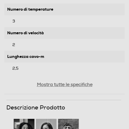
Numero di temperature
3
Numero di velocità
2
Lunghezza cavo-m
2,5
Motore AC
Mostra tutte le specifiche
Descrizione Prodotto
Dotazioni - Personalizzazioni
Doppio Voltaggio