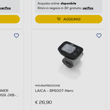
disponibile
Acquisto online:
verifica
verifica
Ritiro in negozio in 30' gratuito:
AGGIUNGI
MISURAPRESSIONE
NNER
LAICA - BM1007-Nero
SSI JXB-
€ 26,90