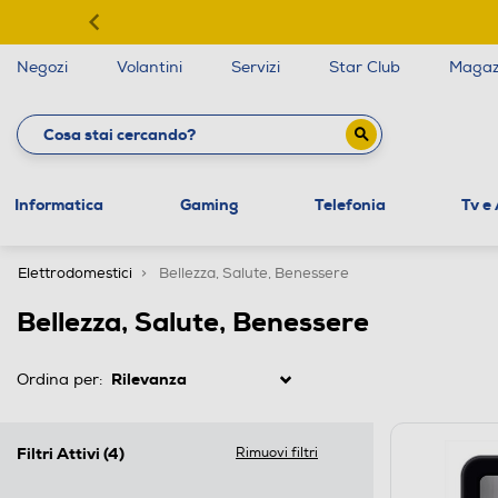
Negozi
Volantini
Servizi
Star Club
Magaz
Informatica
Gaming
Telefonia
Tv e
Elettrodomestici
Bellezza, Salute, Benessere
Bellezza, Salute, Benessere
Ordina per:
Filtri Attivi
(4)
Rimuovi filtri