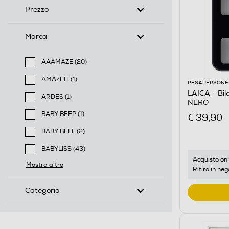
Prezzo
Marca
AAAMAZE (20)
Filtra per Marca: AAAMAZE
AMAZFIT (1)
PESAPERSONE
Filtra per Marca: AMAZFIT
LAICA - Bi
ARDES (1)
NERO
Filtra per Marca: ARDES
BABY BEEP (1)
€ 39,90
Filtra per Marca: BABY BEEP
BABY BELL (2)
Filtra per Marca: BABY BELL
BABYLISS (43)
Filtra per Marca: BABYLISS
Acquisto onl
Mostra altro
Ritiro in neg
Categoria