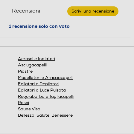
-
recensioni
recensio
MD6026-
Recensioni
Scrivi una recensione
.
Bianco
Questa
azione
1 recensione solo con voto
aprirà
una
finestra
modale.
Aerosol e Inalatori
Asciugacapelli
Piastre
Modellatori e Arricciacapelli
Epilatori e Depilatori
Epilatori a Luce Pulsata
Regolabarba e Tagliacapelli
Rasoi
Saune Viso
Bellezza, Salute, Benessere