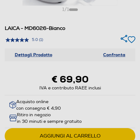
1
/
1
LAICA - MD6026-Bianco
5.0
(1)
Dettagli Prodotto
Confronta
€ 69,90
IVA e contributo RAEE inclusi
Acquisto online
con consegna € 4,90
Ritiro in negozio
in 30 minuti e sempre gratuito
AGGIUNGI AL CARRELLO