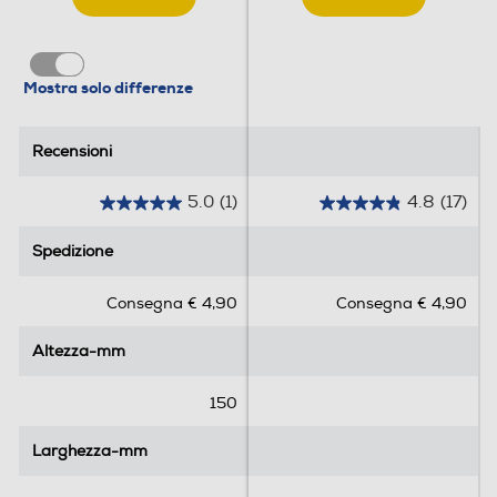
Mostra solo differenze
Recensioni
Recensioni
5.0
(1)
4.8
(17)
5
4
.
.
Spedizione
Spedizione
0
8
s
s
Consegna € 4,90
Consegna € 4,90
u
u
5
5
Altezza-mm
Altezza-mm
s
s
t
t
e
e
150
l
l
l
l
Larghezza-mm
Larghezza-mm
e
e
.
.