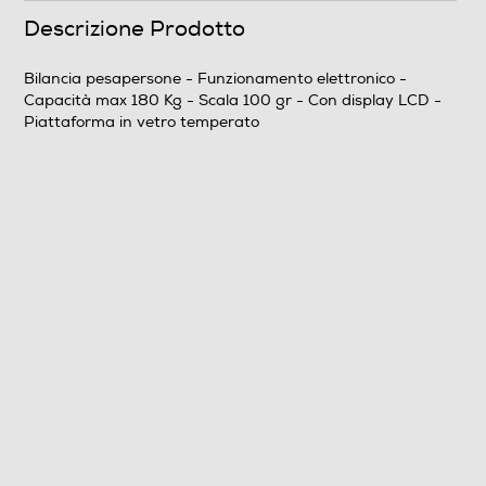
Descrizione Prodotto
Prestazioni
Graduazione in g
Bilancia pesapersone - Funzionamento elettronico -
Capacità max 180 Kg - Scala 100 gr - Con display LCD -
100
Piattaforma in vetro temperato
Capacità massima in Kg
180
Dotazioni - Personalizzazioni
Materiale
Piattaforma in vetro temperato
Funzioni e Plus
Display LCD