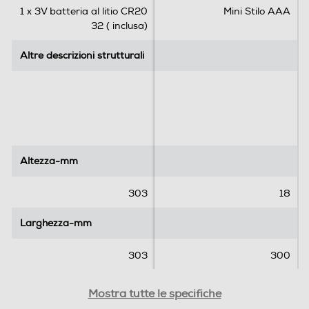
.
.
1 x 3V batteria al litio CR20
Mini Stilo AAA
32 ( inclusa)
Altre descrizioni strutturali
Altre descrizioni strutturali
Altezza-mm
Altezza-mm
303
18
Larghezza-mm
Larghezza-mm
303
300
Profondità-mm
Profondità-mm
Mostra tutte le specifiche