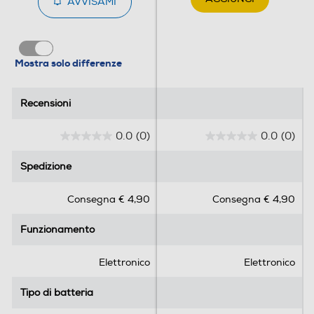
AVVISAMI
Mostra solo differenze
Recensioni
Recensioni
0.0
(0)
0.0
(0)
0
0
.
.
Spedizione
Spedizione
0
0
s
s
Consegna € 4,90
Consegna € 4,90
u
u
5
5
Funzionamento
Funzionamento
s
s
t
t
e
e
Elettronico
Elettronico
l
l
l
l
Tipo di batteria
Tipo di batteria
e
e