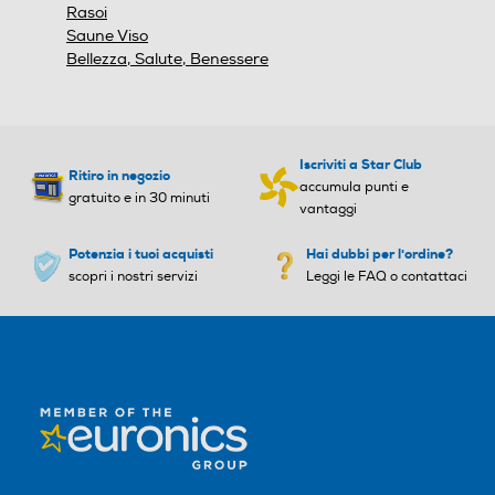
Pedana ergonomica
Pedana ergonomica
Rasoi
Saune Viso
Bellezza, Salute, Benessere
Display LCD
Display LCD
Iscriviti a Star Club
Ritiro in negozio
accumula punti e
gratuito e in 30 minuti
Dati sulla massa grassa
Dati sulla massa grassa
vantaggi
Potenzia i tuoi acquisti
Hai dubbi per l'ordine?
scopri i nostri servizi
Leggi le FAQ o contattaci
Dati sulla massa magra
Dati sulla massa magra
Dati sulla massa muscolar
Dati sulla massa muscolar
e
e