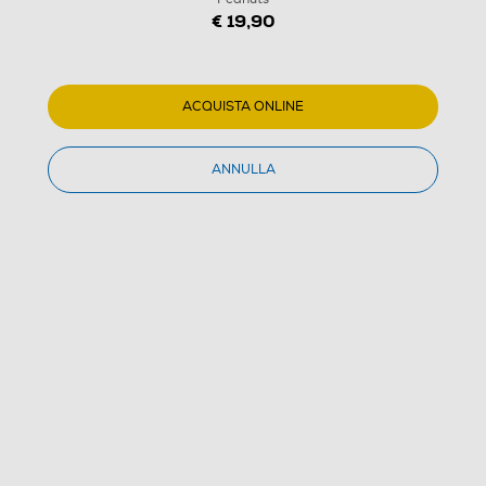
€ 19,90
KANGURU - PLAID PEANUTS-Peanuts
(0)
ACQUISTA ONLINE
Dettagli Prodotto
Confronta
ANNULLA
€ 19,90
IVA e contributo RAEE inclusi
Acquisto online
con consegna € 4,90
Ritiro in negozio
in 30 minuti e sempre gratuito
AGGIUNGI AL CARRELLO
CERCA NEGOZIO