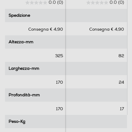
0.0
(0)
0.0
(0)
0
0
.
.
Spedizione
Spedizione
0
0
s
s
Consegna € 4,90
Consegna € 4,90
u
u
5
5
Altezza-mm
Altezza-mm
s
s
t
t
e
e
325
82
l
l
l
l
Larghezza-mm
Larghezza-mm
e
e
.
.
170
24
Profondità-mm
Profondità-mm
170
17
Peso-Kg
Peso-Kg