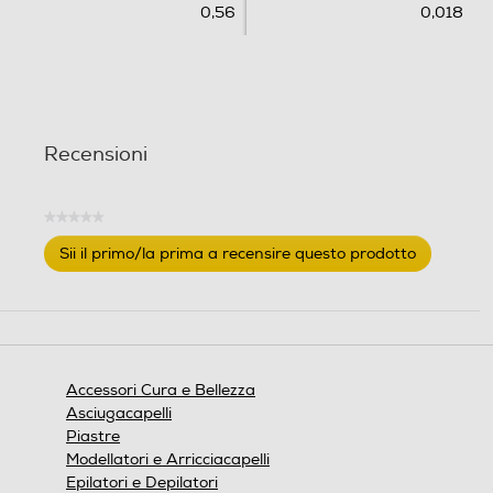
0,56
0,018
Recensioni
★★★★★
Nessuna
Sii il primo/la prima a recensire questo prodotto
valutazione
.
Questa
azione
aprirà
una
finestra
Accessori Cura e Bellezza
modale.
Asciugacapelli
Piastre
Modellatori e Arricciacapelli
Epilatori e Depilatori