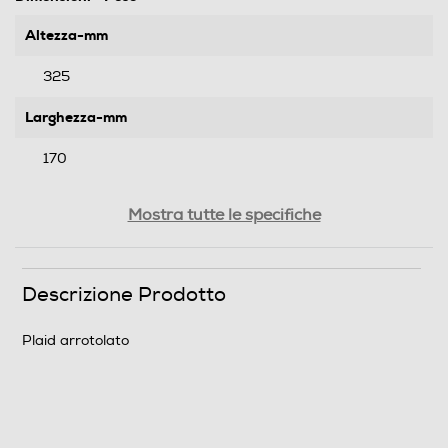
Altezza-mm
325
Larghezza-mm
170
Profondità-mm
Mostra tutte le specifiche
170
Peso-Kg
Descrizione Prodotto
0,56
Plaid arrotolato
Informazioni sulla sicurezza del prodotto
Clicca qui