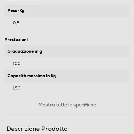
Peso-Kg
0,5
Prestazioni
Graduazione in g
100
Capacità massima in Kg
180
Descrizione
Mostra tutte le specifiche
Altre funzioni
Descrizione Prodotto
Accensione automatica Spegnimento automatico