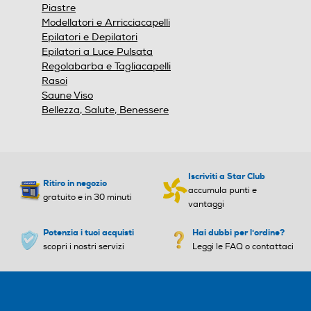
Piastre
Modellatori e Arricciacapelli
Epilatori e Depilatori
Dati sulla massa grassa
Dati sulla massa grassa
Epilatori a Luce Pulsata
Regolabarba e Tagliacapelli
Rasoi
Saune Viso
Bellezza, Salute, Benessere
Dati sulla massa magra
Dati sulla massa magra
Dati sulla massa muscolar
Dati sulla massa muscolar
Iscriviti a Star Club
Ritiro in negozio
e
e
accumula punti e
gratuito e in 30 minuti
vantaggi
Potenzia i tuoi acquisti
Hai dubbi per l'ordine?
scopri i nostri servizi
Leggi le FAQ o contattaci
Indicatore stato batteria
Indicatore stato batteria