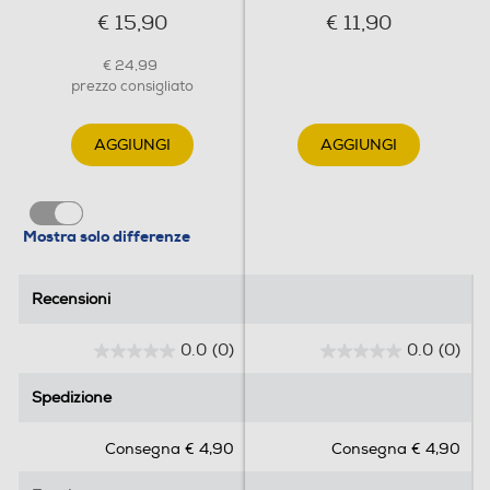
€ 15,90
€ 11,90
€ 24,99
prezzo consigliato
AGGIUNGI
AGGIUNGI
Mostra solo differenze
Recensioni
Recensioni
0.0
(0)
0.0
(0)
0
0
.
.
Spedizione
Spedizione
0
0
s
s
Consegna € 4,90
Consegna € 4,90
u
u
5
5