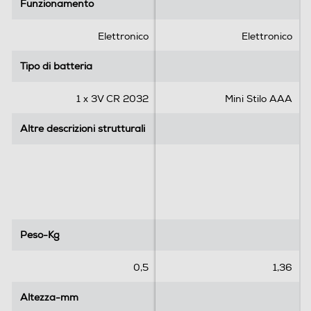
Funzionamento
Funzionamento
s
s
t
t
e
e
Elettronico
Elettronico
l
l
l
l
Tipo di batteria
Tipo di batteria
e
e
.
.
1 x 3V CR 2032
Mini Stilo AAA
Altre descrizioni strutturali
Altre descrizioni strutturali
Peso-Kg
Peso-Kg
0,5
1,36
Altezza-mm
Altezza-mm