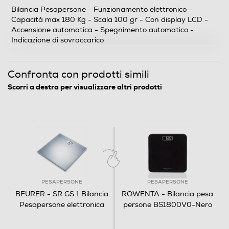
Indicazione di sovraccarico
Bilancia Pesapersone - Funzionamento elettronico -
Capacità max 180 Kg - Scala 100 gr - Con display LCD -
Descrizione marketing
Accensione automatica - Spegnimento automatico -
Indicazione di sovraccarico
Oltre alle bilance in vetro, Beurer fornisce anche bilance
con superfici in plastica o bilance pesapersone
meccaniche. Tutti i modelli offrono la più recente
Confronta con prodotti simili
tecnologia oltre ad essere un vero elemento di richiamo
Scorri a destra per visualizzare altri prodotti
in bagno. Tenete sotto controllo il vostro peso con le
nostre affidabili bilance!
Funzioni e Plus
Display LCD
PESAPERSONE
PESAPERSONE
BEURER - SR GS 1 Bilancia
ROWENTA - Bilancia pesa
Informazioni sulla sicurezza del prodotto
Pesapersone elettronica
persone BS1800V0-Nero
Clicca qui