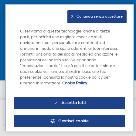
Seguici sui social
X   Continua senza accettare
Ci serviamo di queste tecnologie, anche di terze
parti, per offrirti una migliore esperienza di
navigazione, per personalizzare contenuti ed
Scarica la nostra app
annunci in modo che siano aderenti ai tuoi interessi,
fornirti funzionalità dei social media ed analizzare le
prestazioni del nostro sito. Selezionando
“Impostazioni cookie” ti sarà possibile determinare
quali cookie verranno utilizzati in base alle tue
preferenze. Consulta la nostra cookie policy per
ulteriori informazioni.
Cookie Policy
Euronics Italia SpA. Sede legale Via Montefeltro, 6/a 20156 Milano
Partita Iva, Codice Fiscale e iscrizione CCIAA Milano Monza Brianza Lodi
n. 13337170156. Codice intermediario SDI: HHBD9AK. Vendite soggette
Accetta tutti
agli Artt. 45 e ss del Codice del Consumo in tema di Diritti dei
Consumatori.
€ 15,90
Gestisci cookie
AGGIUNGI AL CARRELLO