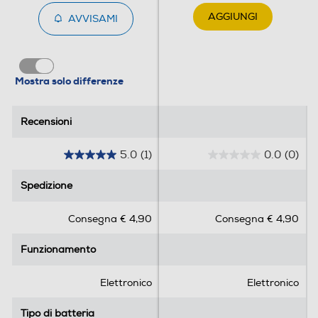
AGGIUNGI
AVVISAMI
Mostra solo differenze
Recensioni
Recensioni
5.0
(1)
0.0
(0)
5
0
.
.
Spedizione
Spedizione
0
0
s
s
Consegna € 4,90
Consegna € 4,90
u
u
5
5
Funzionamento
Funzionamento
s
s
t
t
e
e
Elettronico
Elettronico
l
l
l
l
Tipo di batteria
Tipo di batteria