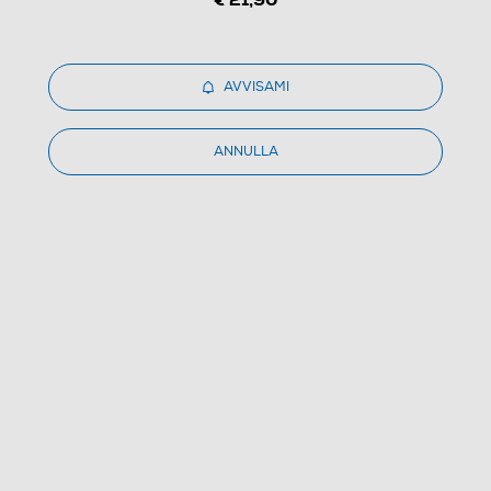
AVVISAMI
ANNULLA
1
/
3
LAICA - PS1080-NERO
5.0
(1)
Dettagli Prodotto
Confronta
€ 24,90
IVA e contributo RAEE inclusi