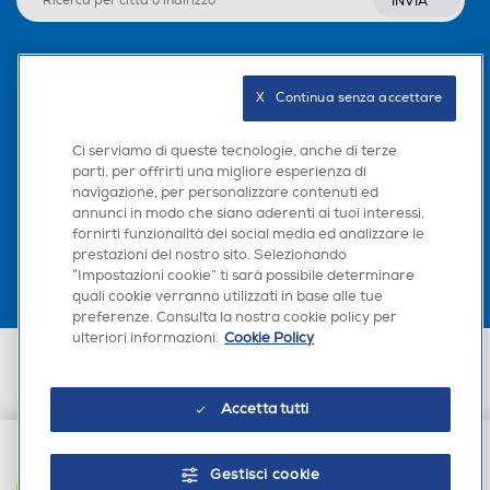
INVIA
Seguici sui social
X   Continua senza accettare
Ci serviamo di queste tecnologie, anche di terze
parti, per offrirti una migliore esperienza di
navigazione, per personalizzare contenuti ed
Scarica la nostra app
annunci in modo che siano aderenti ai tuoi interessi,
fornirti funzionalità dei social media ed analizzare le
prestazioni del nostro sito. Selezionando
“Impostazioni cookie” ti sarà possibile determinare
quali cookie verranno utilizzati in base alle tue
preferenze. Consulta la nostra cookie policy per
ulteriori informazioni.
Cookie Policy
Euronics Italia SpA. Sede legale Via Montefeltro, 6/a 20156 Milano
Partita Iva, Codice Fiscale e iscrizione CCIAA Milano Monza Brianza Lodi
n. 13337170156. Codice intermediario SDI: HHBD9AK. Vendite soggette
Accetta tutti
agli Artt. 45 e ss del Codice del Consumo in tema di Diritti dei
Consumatori.
Gestisci cookie
AGGIUNGI AL CARRELLO