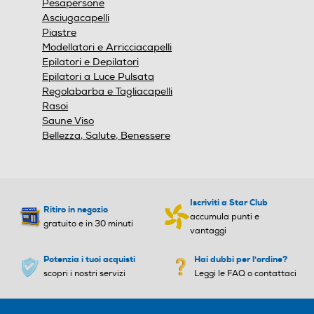
Pesapersone
Pedana ergonomica
Pedana ergonomica
Asciugacapelli
Piastre
Modellatori e Arricciacapelli
Epilatori e Depilatori
Display LCD
Display LCD
Epilatori a Luce Pulsata
Regolabarba e Tagliacapelli
Rasoi
Saune Viso
Dati sulla massa grassa
Dati sulla massa grassa
Bellezza, Salute, Benessere
Dati sulla massa magra
Dati sulla massa magra
Iscriviti a Star Club
Ritiro in negozio
accumula punti e
gratuito e in 30 minuti
vantaggi
Potenzia i tuoi acquisti
Hai dubbi per l'ordine?
Dati sulla massa muscolar
Dati sulla massa muscolar
scopri i nostri servizi
Leggi le FAQ o contattaci
e
e