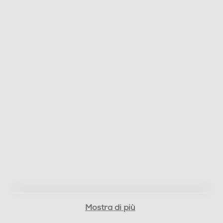
Vetro temperato
Pedana ergonomica
Funzioni e Plus
Display LCD
Dati sulla massa grassa
Dati sulla massa magra
Mostra di più