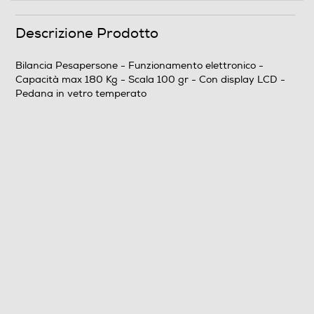
Descrizione Prodotto
Descrizione
Altre funzioni
Bilancia Pesapersone - Funzionamento elettronico -
Capacità max 180 Kg - Scala 100 gr - Con display LCD -
Grande display LCD
Pedana in vetro temperato
Prestazioni
Graduazione in g
100
Capacità massima in Kg
180
Dotazioni - Personalizzazioni
Materiale