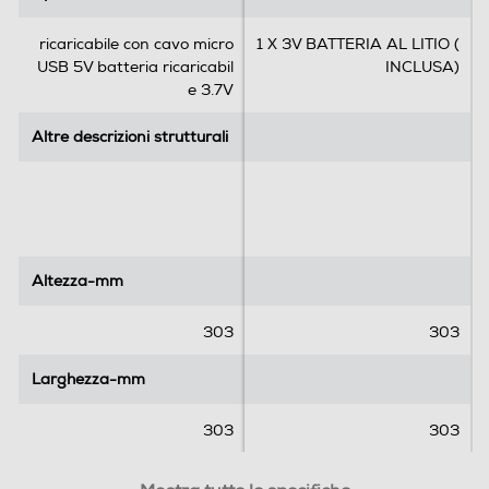
e
e
.
.
ricaricabile con cavo micro
1 X 3V BATTERIA AL LITIO (
1
USB 5V batteria ricaricabil
INCLUSA)
r
e 3.7V
e
c
Altre descrizioni strutturali
Altre descrizioni strutturali
e
n
s
i
o
n
Altezza-mm
Altezza-mm
e
303
303
Larghezza-mm
Larghezza-mm
303
303
Profondità-mm
Profondità-mm