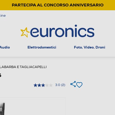
PARTECIPA AL CONCORSO ANNIVERSARIO
ine
 Audio
Elettrodomestici
Foto, Video, Droni
LABARBA E TAGLIACAPELLI
S
3.0
(2)