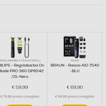
REGOLABARBA E TAGLIACAPELLI
RASOI
ILIPS - Regolabarba On
BRAUN - Rasoio AIO 7540
Blade PRO 360 QP6542
-BLU
/15-Nero
€ 59,99
€ 69,90
€ 79,99
prezzo consigliato
€ 99,99
prezzo consigliato