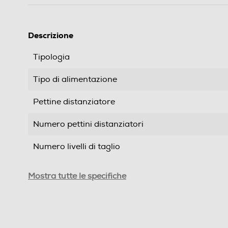
Descrizione
Tipologia
Tipo di alimentazione
Pettine distanziatore
Numero pettini distanziatori
Numero livelli di taglio
Autonomia-min
Mostra tutte le specifiche
Potenza max-W
Funzione Wet & Dry