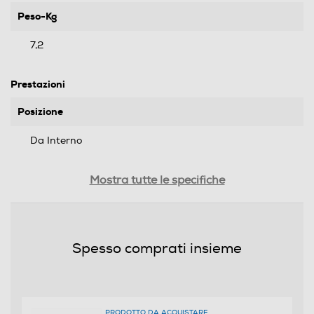
Peso-Kg
7,2
Prestazioni
Posizione
Da Interno
Alimentazione
Mostra tutte le specifiche
Elettrico
Capacità-l
Spesso comprati insieme
25
Potenza max-W
1500
PRODOTTO DA ACQUISTARE