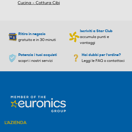
Termostato regolabile
Termostato regolabile
Cucina - Cottura Cibi
Funzione rotante
Funzione rotante
Iscriviti a Star Club
Ritiro in negozio
accumula punti e
gratuito e in 30 minuti
vantaggi
Potenzia i tuoi acquisti
Hai dubbi per l'ordine?
Ventilato
Ventilato
scopri i nostri servizi
Leggi le FAQ o contattaci
Numero di funzioni cottura
Numero di funzioni cottura
6
Funzione barbecue
Funzione barbecue
L'AZIENDA