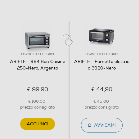
Funzione vapore
Altre funzioni
Y
FORNETTI ELETTRICI
FORNETTI ELETTRICI
ARIETE - 984 Bon Cuisine
ARIETE - Fornetto elettric
Programmi preimpostati
250-Nero, Argento
o 3920-Nero
€ 99,90
€ 44,90
Numero zone di cottura
€ 100,00
€ 45,00
6
prezzo consigliato
prezzo consigliato
Display
AGGIUNGI
AVVISAMI