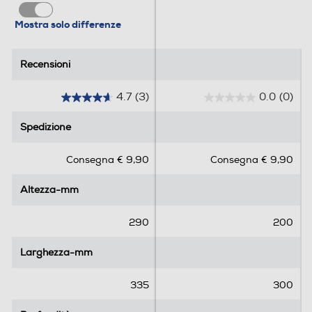
Grill
Mostra solo differenze
Recensioni
Recensioni
Accessori
4.7
(3)
0.0
(0)
Accessori in dotazione
4
0
.
.
Spedizione
Spedizione
Y
7
0
s
s
Consegna € 9,90
Consegna € 9,90
u
u
Informazioni sulla sicurezza del prodotto
5
5
Altezza-mm
Altezza-mm
s
s
Clicca qui
t
t
e
e
290
200
l
l
l
l
Larghezza-mm
Larghezza-mm
e
e
.
.
335
300
3
r