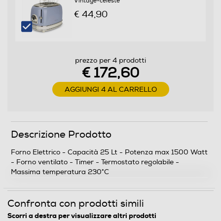
Vintage-celeste
€ 44,90
Funzione rotante
prezzo per 4 prodotti
€ 172,60
Ventilato
AGGIUNGI 4 AL CARRELLO
Numero di funzioni cottura
Descrizione Prodotto
6
Forno Elettrico - Capacità 25 Lt - Potenza max 1500 Watt
Funzione barbecue
- Forno ventilato - Timer - Termostato regolabile -
Massima temperatura 230°C
Gira arrosto
Confronta con prodotti simili
Scorri a destra per visualizzare altri prodotti