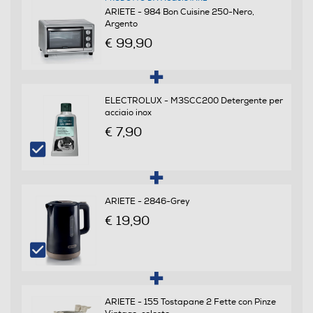
ARIETE - 984 Bon Cuisine 250-Nero,
Argento
Descrizione
€ 99,90
Dotazioni - Personalizzazioni
Luce
ELECTROLUX - M3SCC200 Detergente per
acciaio inox
€ 7,90
Vano raccoglibriciole
ARIETE - 2846-Grey
€ 19,90
Funzioni e Plus
Timer
ARIETE - 155 Tostapane 2 Fette con Pinze
Termostato regolabile