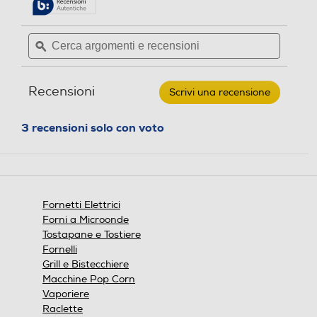
Potenza max-W
Potenza max-W
5
pagina
stelle.
delle
Leggi
Cerca
Cerca
1500
1000
recensioni.
recensioni
argomenti
ϙ
argoment
per
e
e
ARIETE
Luce
Luce
-
recensioni
recensio
984
Recensioni
Scrivi una recensione
.
Bon
Cuisine
Questa
250-
azione
3 recensioni solo con voto
Nero,
Vano raccoglibriciole
Vano raccoglibriciole
aprirà
Argento
una
finestra
modale.
Pareti fredde
Pareti fredde
Fornetti Elettrici
Forni a Microonde
Tostapane e Tostiere
Fornelli
Timer
Timer
Grill e Bistecchiere
Macchine Pop Corn
Vaporiere
Raclette