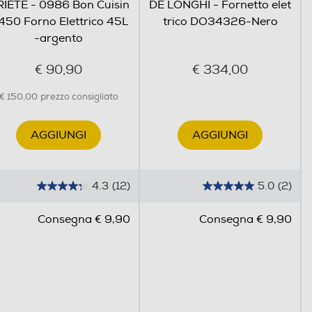
IETE - 0986 Bon Cuisin
DE LONGHI - Fornetto elet
450 Forno Elettrico 45L
trico DO34326-Nero
-argento
€ 90,90
€ 334,00
€ 150,00
prezzo consigliato
AGGIUNGI
AGGIUNGI
4.3
(12)
5.0
(2)
4
5
.
.
Consegna € 9,90
Consegna € 9,90
3
0
s
s
u
u
5
5
s
s
t
t