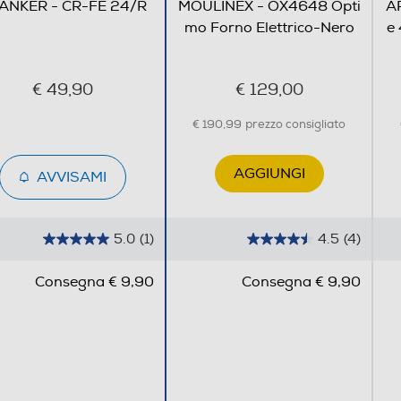
ANKER - CR-FE 24/R
MOULINEX - OX4648 Opti
AR
mo Forno Elettrico-Nero
e 
€ 49,90
€ 129,00
€ 190,99
prezzo consigliato
AGGIUNGI
AVVISAMI
5.0
(1)
4.5
(4)
5
4
.
.
Consegna € 9,90
Consegna € 9,90
0
5
s
s
u
u
5
5
s
s
t
t