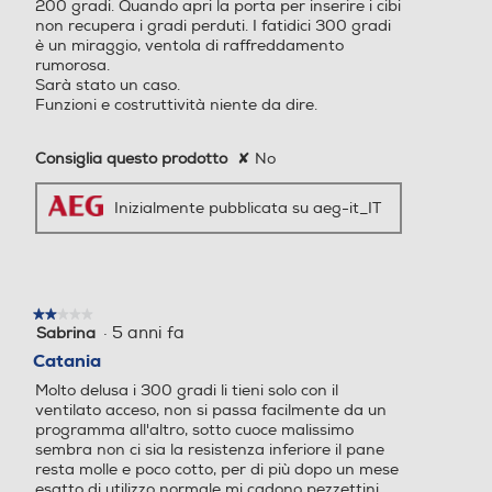
Profondità-mm
200 gradi. Quando apri la porta per inserire i cibi
non recupera i gradi perduti. I fatidici 300 gradi
Funzione pasticceria
Funzione pasticceria
è un miraggio, ventola di raffreddamento
568
rumorosa.
Sarà stato un caso.
Peso-Kg
Funzioni e costruttività niente da dire.
29,8
Programmi speciali
Programmi speciali
Consiglia questo prodotto
✘
No
Altezza incasso-mm
Inizialmente pubblicata su aeg-it_IT
590
Pietanze cotte in
Larghezza incasso-mm
modo uniforme, in
560
★★★★★
★★★★★
qualsiasi punto del
·
5 anni fa
Sabrina
2
su
Catania
Profondità incasso-mm
forno
5
Molto delusa i 300 gradi li tieni solo con il
stelle.
550
ventilato acceso, non si passa facilmente da un
Il nostro sistema Even Cooking fa
programma all'altro, sotto cuoce malissimo
Grill
Grill
circolare il calore all'interno del
sembra non ci sia la resistenza inferiore il pane
Descrizione
resta molle e poco cotto, per di più dopo un mese
forno in modo uniforme,
esatto di utilizzo normale mi cadono pezzettini