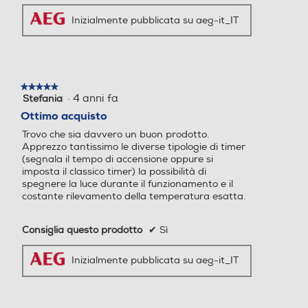
Forno
Inizialmente pubblicata su aeg-it_IT
Forno
Informazioni sulla sicurezza del prodotto
multifunzione
mul
multifunzione
Wi-Fi
Wi-Fi
Multifunzione
Mul
Multifunzione
Clicca qui
senza vapore
senza vapore
se
BEE641222M
TU5PB43SM
BP
★★★★★
★★★★★
Luce
Luce
·
4 anni fa
Stefania
5
su
Ottimo acquisto
5
Trovo che sia davvero un buon prodotto.
stelle.
Apprezzo tantissimo le diverse tipologie di timer
Gira arrosto
Gira arrosto
(segnala il tempo di accensione oppure si
imposta il classico timer) la possibilità di
spegnere la luce durante il funzionamento e il
costante rilevamento della temperatura esatta.
Visualizza
prodotto
Altre funzioni
Altre funzioni
Consiglia questo prodotto
✔
Sì
Serie
6000
5000
Inizialmente pubblicata su aeg-it_IT
Capienza cavità
(L)
72
72
Metodi di pulizia