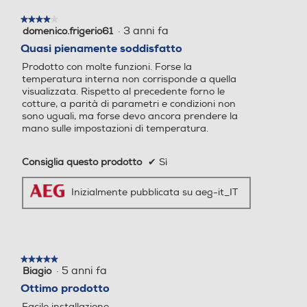
Pirolitico –
-
Autopulente
★★★★★
★★★★★
·
3 anni fa
domenico.frigerio61
4
CT_Oven_Ecolin
su
Quasi pienamente soddisfatto
e
Yes
-
5
Programmazione cottura
Programmazione cottura
Prodotto con molte funzioni. Forse la
stelle.
Classe di
temperatura interna non corrisponde a quella
efficienza
A+
A++
visualizzata. Rispetto al precedente forno le
energetica
cotture, a parità di parametri e condizioni non
Dimensioni
sono uguali, ma forse devo ancora prendere la
Autopulente
Autopulente
(larghezza in cm)
60x60
60x60
mano sulle impostazioni di temperatura.
Dimensioni
No
Pulizia idrolitica
(Altezza x
Consiglia questo prodotto
✔
Sì
Larghezza x
589x594x568
594x594x569
5
Profondità)
Ventilazione tangenziale
Ventilazione tangenziale
(mm)
Inizialmente pubblicata su aeg-it_IT
Dimensioni
incasso (Altezza
x Larghezza x
590x560x550
5
590x560x550
Profondità)
Valvola sicurezza forno
Valvola sicurezza forno
(mm)
★★★★★
★★★★★
Estetica
·
5 anni fa
Biagio
5
Inox antimpronta
Inox antimpronta
In
su
Ottimo prodotto
5
Blocco porta di sicurezza
Blocco porta di sicurezza
Facile installazione.
Tecnologia
stelle.