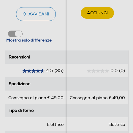
Timer
AGGIUNGI
AVVISAMI
Contaminuti
Mostra solo differenze
Recensioni
Recensioni
Wi-Fi
4.5
(35)
0.0
(0)
4
0
.
.
Cottura perfetta
Luce
Spedizione
Spedizione
5
0
ad ogni livello
s
s
Consegna al piano € 49,00
Consegna al piano € 49,00
u
u
5
5
Gira arrosto
L’anello riscaldante aggiuntivo
Tipo di forno
Tipo di forno
s
s
all’interno del forno garantisce
t
t
una cottura uniforme dei piatti -
e
e
Elettrico
Elettrico
anche se ci sono pietanze su tre
l
l