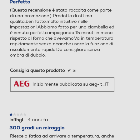
Perfetto
5
Il display LCD di questo forno
Accessori
(Questa recensione è stata raccolta come parte
Funzione microonde
Funzione microonde
stelle.
visualizza le impostazioni di
di una promozione.) Prodotto di ottima
Numero griglie forno
qualità,ben fatto,molto intuitivo nelle
cottura selezionate,
impostazioni.Abbiamo fatto per una ciambella ed
permettendoti di monitorare con
è venuta perfetta impiegando 15 minuti in meno
1
precisione e se necessario
rispetto al forno che avevamo.Va in temperatura
Funzione vapore
Funzione vapore
rapidamente senza neanche usare la funzione di
regolare i parametri di cottura. Il
Numero teglie/leccarde forno
riscaldamento rapido.Da consigliare senza
tutto in maniera così intuitiva da
ombra di dubbio.
1
sorprenderti ad ogni utilizzo,
Tipologia Vapore
Tipologia Vapore
Consiglia questo prodotto
✔
Sì
Dimensioni - Peso
Vapore Passivo
Inizialmente pubblicata su aeg-it_IT
Altezza-mm
Funzione pizza
Funzione pizza
589
Larghezza-mm
★★★★★
★★★★★
·
4 anni fa
bffngl
1
Funzione scongelamento
Funzione scongelamento
su
300 gradi un miraggio
594
5
Riesce a fatica ad arrivare a temperatura, anche
stelle.