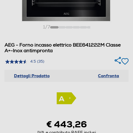
1
/
7
AEG - Forno incasso elettrico BEE641222M Classe
A+-Inox antimpronta
4.5
(35)
Dettagli Prodotto
Confronta
€ 443,26
IVA e contributo RAEE inclusi