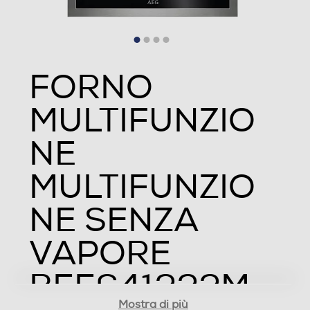
12
Funzione microonde
FORNO
Funzione vapore
MULTIFUNZIO
NE
Tipologia Vapore
MULTIFUNZIO
Funzione pizza
NE SENZA
VAPORE
Funzione scongelamento
BEE641222M
Mostra di più