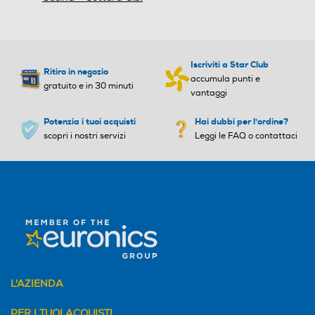
forno (L)
1
1
Numero teglie/leccarde for
Numero teglie/leccarde for
no
no
Iscriviti a Star Club
Ritiro in negozio
accumula punti e
gratuito e in 30 minuti
1
1
vantaggi
Accessori in dotazione
Accessori in dotazione
Potenzia i tuoi acquisti
Hai dubbi per l'ordine?
Valutazioni e Recensioni
scopri i nostri servizi
Leggi le FAQ o contattaci
(5)
Altezza-mm
Altezza-mm
Aggreghiamo le recensioni di prodotti che
hanno caratteristiche molto simili
589
595
Larghezza-mm
Larghezza-mm
Inizialmente pubblicato su AEG.it
594
594
L'AZIENDA
5
★
5
Profondità-mm
Profondità-mm
4
★
0
PER I TUOI ACQUISTI