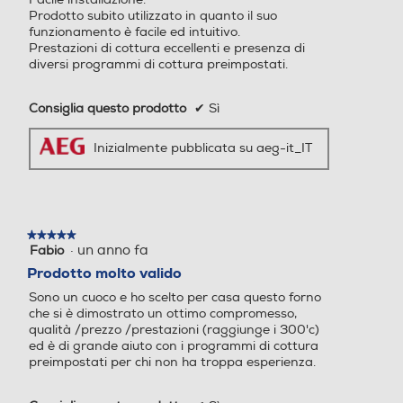
vapore
Nessuna
Nessuna
Prodotto subito utilizzato in quanto il suo
funzionamento è facile ed intuitivo.
Prestazioni di cottura eccellenti e presenza di
Termosonda
No
No
diversi programmi di cottura preimpostati.
Porta fredda
Porta fredda
ColdDoor (vetri
Consiglia questo prodotto
✔
Sì
termoriflettenti)
No
Si
Chiusura porta
Inizialmente pubblicata su aeg-it_IT
SoftMotion
Si
Si
Tipo vetro porta
Tipo vetro porta
Sicurezza
Triplo
Triplo
bambini
Si
Si
★★★★★
★★★★★
Altre descrizioni strutturali
Altre descrizioni strutturali
Comandi
·
un anno fa
Fabio
5
Pop in / Pop out
Comandi touch
Man
manopola metallo
su
Prodotto molto valido
– Regolazione e controllo el
5
Sono un cuoco e ho scelto per casa questo forno
stelle.
ettronico della temperatur
che si è dimostrato un ottimo compromesso,
a da 30 a 300°C – Progra
qualità /prezzo /prestazioni (raggiunge i 300'c)
Documenti
mmatore elettronico Touch
ed è di grande aiuto con i programmi di cottura
Control con Display LCD –
preimpostati per chi non ha troppa esperienza.
Sistema di ventilazione The
rmiC°Air – Sistema OptiFle