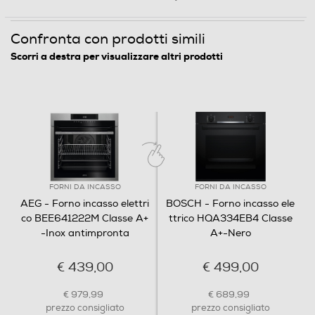
Funzione pasticceria
Uniformità di cottura, in
ogni zona del forno.
Confronta con prodotti simili
Scorri a destra per visualizzare altri prodotti
Per ottenere risultati di cottura uniformi è
Funzioni e Plus
necessario che il calore sia controllato in modo
Grill
preciso e distribuito uniformemente nel forno. I
forni SurroundCook garantiscono che in ogni
zona e per ogni pietanza vi sia esattamente il
Spia termostato
calore di cui si necessita.
FORNI DA INCASSO
FORNI DA INCASSO
AEG - Forno incasso elettri
BOSCH - Forno incasso ele
co BEE641222M Classe A+
ttrico HQA334EB4 Classe
Termostato regolabile
-Inox antimpronta
A+-Nero
€ 439,00
€ 499,00
Display
€ 979,99
€ 689,99
prezzo consigliato
prezzo consigliato