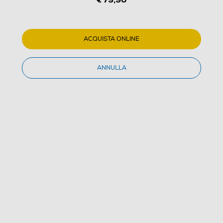
ACQUISTA ONLINE
1
/
9
ANNULLA
ARIETE - Frullatore 853-beige
5.0
(1)
Dettagli Prodotto
Confronta
€ 79,90
IVA e contributo RAEE inclusi
Acquisto online
con consegna € 4,90
Ritiro in negozio
in 30 minuti e sempre gratuito