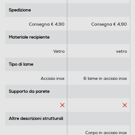
5
0
Cordless
.
.
Spedizione
Spedizione
0
0
No
s
s
Consegna € 4,90
Consegna € 4,90
u
u
Tasto Pulse
5
5
Materiale recipiente
Materiale recipiente
s
s
t
t
e
e
Vetro
vetro
Funzione turbo
l
l
l
l
Tipo di lame
Tipo di lame
e
e
.
.
Acciaio inox
6 lame in acciaio inox
Sistema di sicurezza
1
r
Supporto da parete
Supporto da parete
e
c
Altre funzioni
e
n
Altre descrizioni strutturali
Y
Altre descrizioni strutturali
s
i
Parti lavabili lavastoviglie
Corpo in acciaio inox
o