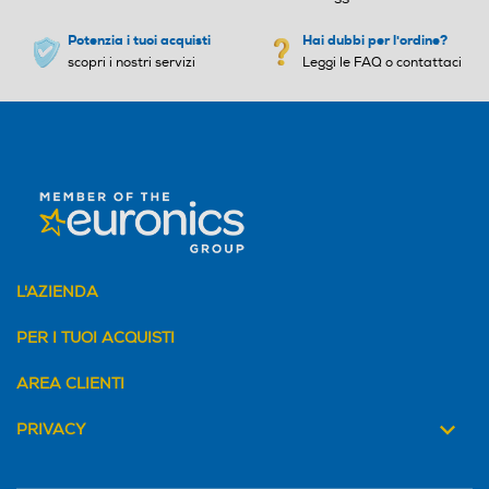
Potenzia i tuoi acquisti
Hai dubbi per l'ordine?
Avvolgicavo
Avvolgicavo
scopri i nostri servizi
Leggi le FAQ o contattaci
Bicchiere graduato
Bicchiere graduato
Base antiscivolo
Base antiscivolo
L'AZIENDA
Selettore di velocità
Selettore di velocità
PER I TUOI ACQUISTI
AREA CLIENTI
Manuale
Manuale
PRIVACY
Cordless
Cordless
No
No