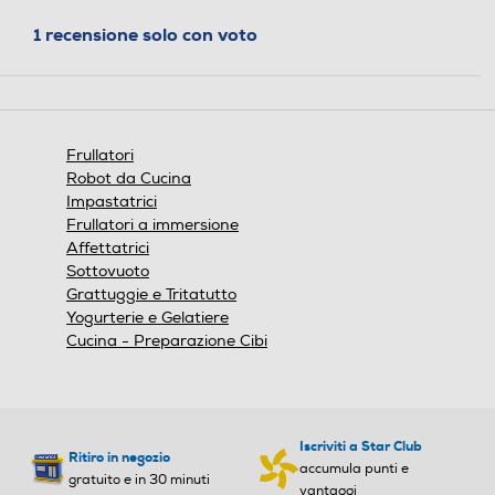
Questa
Accessori
azione
1 recensione solo con voto
Capacità-l
Capacità-l
aprirà
Accessorio minitritatutto
una
finestra
1,5
1,5
modale.
Numero di velocità
Numero di velocità
Accessorio frusta metallo
Frullatori
Robot da Cucina
4
4
Impastatrici
Frullatori a immersione
Accessori in dotazione
Impugnatura ergonomica
Impugnatura ergonomica
Affettatrici
Sottovuoto
4
Grattuggie e Tritatutto
Yogurterie e Gelatiere
Lame removibili
Lame removibili
Cucina - Preparazione Cibi
Informazioni sulla sicurezza del prodotto
Clicca qui
Lama tritaghiaccio
Lama tritaghiaccio
Iscriviti a Star Club
Ritiro in negozio
accumula punti e
gratuito e in 30 minuti
vantaggi