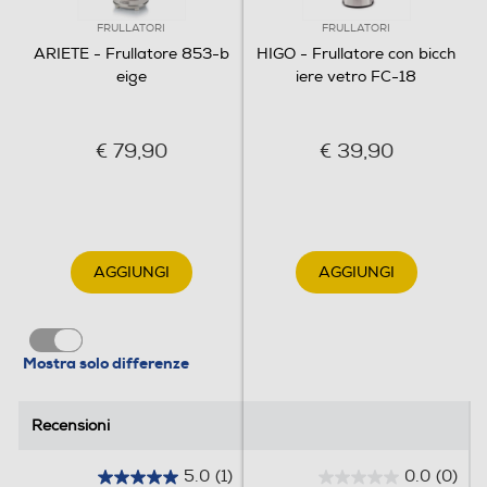
Lama tritaghiaccio
FRULLATORI
FRULLATORI
ARIETE - Frullatore 853-b
HIGO - Frullatore con bicch
eige
iere vetro FC-18
Avvolgicavo
€ 79,90
€ 39,90
Bicchiere graduato
Base antiscivolo
AGGIUNGI
AGGIUNGI
Mostra solo differenze
Funzioni e Plus
Selettore di velocità
Recensioni
Recensioni
Manuale
5.0
(1)
0.0
(0)