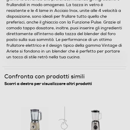
frullandoli in modo omogeneo. La tazza in vetro è
1000
resistente e le 4 lame in Acciaio Inox, unite alle 4 velocità a
disposizione, sono ideali per frullare tutto quello che
Capacità-l
preferisci, anche il ghiaccio con la Funzione Pulse. Grazie al
comodo tappo dosatore, inoltre, puoi inserire gli ingredienti
1,5
direttamente all'interno della tazza del blender dal foro
posto sulla sua sommità. Le performance di un ottimo
Numero di velocità
frullatore elettrico e il design tipico della gamma Vintage di
Ariete si fondono in un blender che è perfetto per portare
4
un tocco di stile retrò nella tua cucina.
Dotazioni - Personalizzazioni
Confronta con prodotti simili
Impugnatura ergonomica
Scorri a destra per visualizzare altri prodotti
Lame removibili