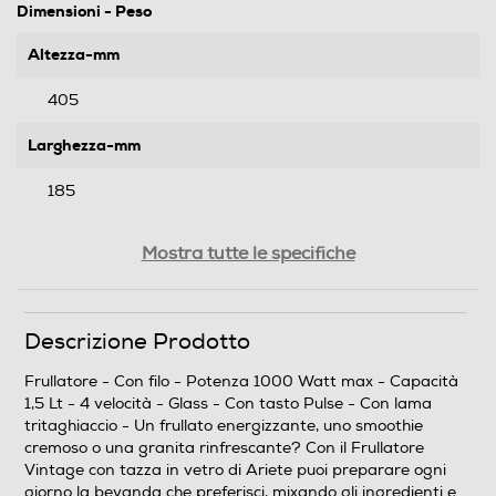
Dimensioni - Peso
Altezza-mm
405
Larghezza-mm
185
Profondità-mm
Mostra tutte le specifiche
215
Peso-Kg
Descrizione Prodotto
3,96
Frullatore - Con filo - Potenza 1000 Watt max - Capacità
1,5 Lt - 4 velocità - Glass - Con tasto Pulse - Con lama
tritaghiaccio - Un frullato energizzante, uno smoothie
Prestazioni
cremoso o una granita rinfrescante? Con il Frullatore
Vintage con tazza in vetro di Ariete puoi preparare ogni
Potenza max-W
giorno la bevanda che preferisci, mixando gli ingredienti e