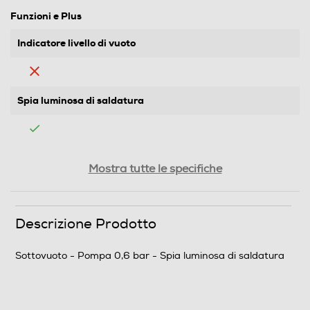
Funzioni e Plus
Indicatore livello di vuoto
Spia luminosa di saldatura
Descrizione
Mostra tutte le specifiche
Descrizione marketing
Descrizione Prodotto
Piccolo, portatile e facile da pulire: FRESH QUALITY
MAGNET ha una misura portatile ed è poco
ingombrante in confronto ai normali sottovuoto in
Sottovuoto - Pompa 0,6 bar - Spia luminosa di saldatura
commercio. Dotato di CALAMITA che permette di
appendere il sottovuoto al frigorifero (o altre superfici
ferritiche) risparmiando spazio.