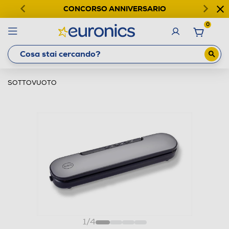
CONCORSO ANNIVERSARIO
0
SOTTOVUOTO
1
/
4