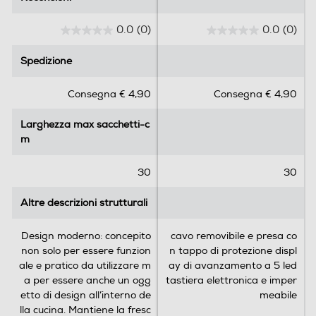
0.0
(0)
0.0
(0)
0
0
.
.
Spedizione
Spedizione
0
0
s
s
Consegna € 4,90
Consegna € 4,90
u
u
5
5
Larghezza max sacchetti-c
Larghezza max sacchetti-c
s
s
m
m
t
t
e
e
l
l
30
30
l
l
e
e
Altre descrizioni strutturali
Altre descrizioni strutturali
.
.
Design moderno: concepito
cavo removibile e presa co
non solo per essere funzion
n tappo di protezione displ
ale e pratico da utilizzare m
ay di avanzamento a 5 led
a per essere anche un ogg
tastiera elettronica e imper
etto di design all’interno de
meabile
lla cucina. Mantiene la fresc