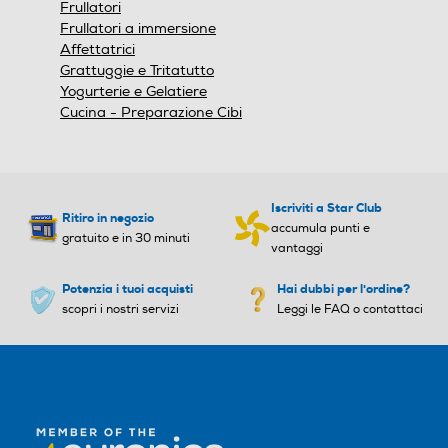
Regolabile
Frullatori
Frullatori a immersione
Compressore a doppia po
Compressore a doppia po
Affettatrici
mpa
mpa
Grattuggie e Tritatutto
Yogurterie e Gelatiere
Cucina - Preparazione Cibi
Funzione chiudi sacchetti
Funzione chiudi sacchetti
Iscriviti a Star Club
Ritiro in negozio
accumula punti e
gratuito e in 30 minuti
Sistema ferma liquidi
Sistema ferma liquidi
vantaggi
Potenzia i tuoi acquisti
Hai dubbi per l'ordine?
scopri i nostri servizi
Leggi le FAQ o contattaci
Altre funzioni
Altre funzioni
per risparmio energetico si
spegne automaticamente
dopo 10 minuti di inattività