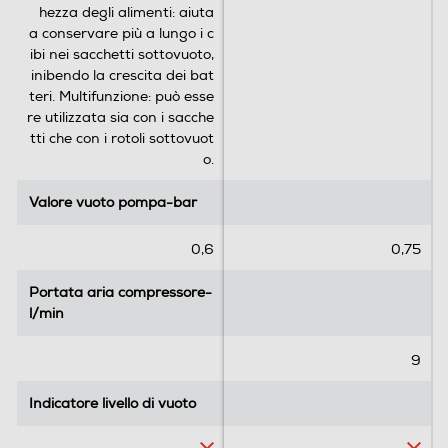
hezza degli alimenti: aiuta
a conservare più a lungo i c
ibi nei sacchetti sottovuoto,
inibendo la crescita dei bat
teri. Multifunzione: può esse
re utilizzata sia con i sacche
tti che con i rotoli sottovuot
o.
Valore vuoto pompa-bar
Valore vuoto pompa-bar
0,6
0,75
Portata aria compressore-
Portata aria compressore-
l/min
l/min
9
Indicatore livello di vuoto
Indicatore livello di vuoto