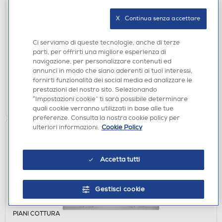
FORNI DA INCASSO
ELECTROLUX - Forno incasso elettrico
X   Continua senza accettare
LOH2H00BX3 Classe A-Inox
€ 299,00
Ci serviamo di queste tecnologie, anche di terze
parti, per offrirti una migliore esperienza di
navigazione, per personalizzare contenuti ed
disponibile
Acquisto online:
annunci in modo che siano aderenti ai tuoi interessi,
verifica
Ritiro in negozio in 30' gratuito:
fornirti funzionalità dei social media ed analizzare le
prestazioni del nostro sito. Selezionando
AGGIUNGI
“Impostazioni cookie” ti sarà possibile determinare
quali cookie verranno utilizzati in base alle tue
preferenze. Consulta la nostra cookie policy per
ulteriori informazioni.
Cookie Policy
Accetta tutti
Gestisci cookie
PIANI COTTURA