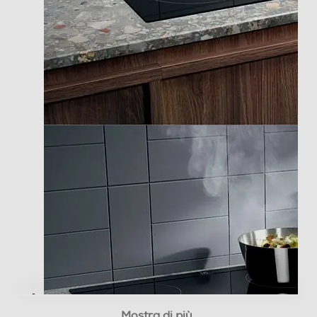
Cappa integrata
Touch control
Comandi Slide
Funzione Power Boost
Protezione uso accidentale
Spie calore residuo
Mostra di più