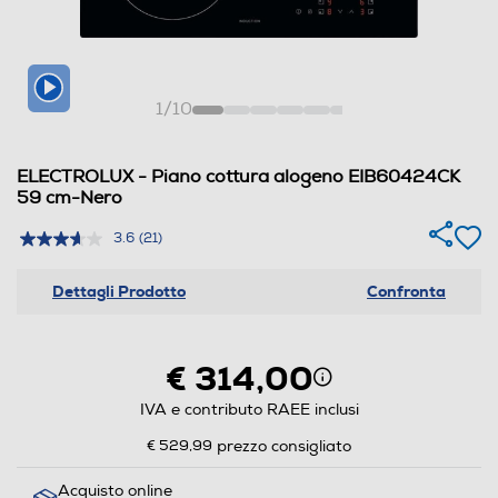
1
/
10
ELECTROLUX - Piano cottura alogeno EIB60424CK
59 cm-Nero
3.6
(21)
Dettagli Prodotto
Confronta
€ 314,00
IVA e contributo RAEE inclusi
€ 529,99
prezzo consigliato
Acquisto online