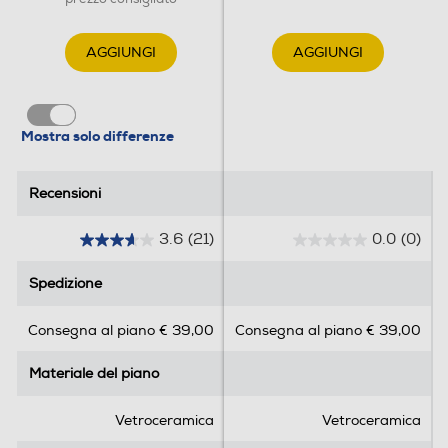
8,6
AGGIUNGI
AGGIUNGI
Altezza incasso-mm
48
Mostra solo differenze
Larghezza incasso-mm
560
Recensioni
Recensioni
Profondità incasso-mm
3.6
(21)
0.0
(0)
3
0
.
.
490
Spedizione
Spedizione
6
0
s
s
Informazioni sulla sicurezza del prodotto
Consegna al piano € 39,00
Consegna al piano € 39,00
u
u
5
5
Clicca qui
Materiale del piano
Materiale del piano
s
s
t
t
e
e
Vetroceramica
Vetroceramica
l
l