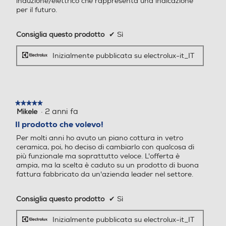
induzione/elettrico che rappresenta una indicazione
per il futuro.
490
490
Consiglia questo prodotto
✔
Sì
Inizialmente pubblicata su electrolux-it_IT
★★★★★
★★★★★
·
2 anni fa
Mikele
5
su
Il prodotto che volevo!
5
Per molti anni ho avuto un piano cottura in vetro
stelle.
ceramica, poi, ho deciso di cambiarlo con qualcosa di
più funzionale ma soprattutto veloce. L'offerta è
ampia, ma la scelta è caduto su un prodotto di buona
fattura fabbricato da un'azienda leader nel settore.
Consiglia questo prodotto
✔
Sì
Inizialmente pubblicata su electrolux-it_IT