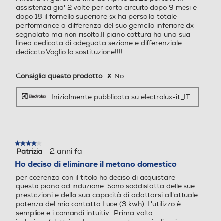
assistenza gia' 2 volte per corto circuito dopo 9 mesi e
dopo 18 il fornello superiore sx ha perso la totale
590
580
performance a differenza del suo gemello inferiore dx
segnalato ma non risolto.Il piano cottura ha una sua
Profondità-mm
Profondità-mm
linea dedicata di adeguata sezione e differenziale
dedicato.Voglio la sostituzione!!!!
520
510
Consiglia questo prodotto
✘
No
Peso-Kg
Peso-Kg
Inizialmente pubblicata su electrolux-it_IT
8,6
11,5
Altezza incasso-mm
Altezza incasso-mm
★★★★★
★★★★★
·
2 anni fa
Patrizia
4
48
44
su
Ho deciso di eliminare il metano domestico
5
Larghezza incasso-mm
Larghezza incasso-mm
per coerenza con il titolo ho deciso di acquistare
stelle.
questo piano ad induzione. Sono soddisfatta delle sue
prestazioni e della sua capacità di adattarsi all'attuale
560
560
potenza del mio contatto Luce (3 kwh). L'utilizzo è
semplice e i comandi intuitivi. Prima volta
Profondità incasso-mm
Profondità incasso-mm