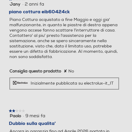
·
2 anni fa
Jany
1
su
piano cottura eib60424ck
Spie calore residuo
Spie calore residuo
5
Piano Cottura acquistato a fine Maggio e oggi gia'
stelle.
malfunzionante, in quanto le piastre di destra appena
vengono accese fanno scattare l'interruttore di casa.
Contattero' al piu' presto l'assistenza per la
Timer
Timer
sistemazione, anche se spero sinceramente nella
sostituzione, visto che, dato il limitato uso, potrebbe
essere un difetto di fabbricazione. Al momento, quindi,
non sono soddisfatta.
Altre caratteristiche
Altre caratteristiche
Consiglia questo prodotto
✘
No
Inizialmente pubblicata su electrolux-it_IT
Altezza-mm
Altezza-mm
★★★★★
★★★★★
·
9 mesi fa
Paolo
2
1
1
su
Dubbio sulla qualita'
5
Larghezza-mm
Larghezza-mm
Ancora in garanzia fino ad Aprile 2026 portato in
stelle.