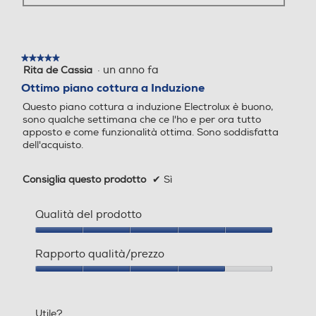
★★★★★
★★★★★
·
un anno fa
Rita de Cassia
5
su
Ottimo piano cottura a Induzione
5
Questo piano cottura a induzione Electrolux è buono,
stelle.
sono qualche settimana che ce l'ho e per ora tutto
apposto e come funzionalità ottima. Sono soddisfatta
dell'acquisto.
Consiglia questo prodotto
✔
Sì
Qualità del prodotto
Qualità
del
Rapporto qualità/prezzo
prodotto,
5
Rapporto
su
qualità/prezzo,
5
4
Utile?
su