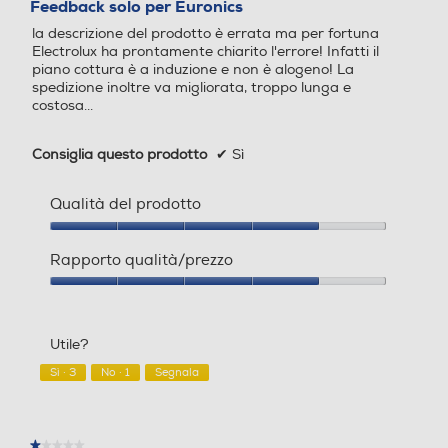
Feedback solo per Euronics
5
la descrizione del prodotto è errata ma per fortuna
stelle.
Cappa integrata
Cappa integrata
Electrolux ha prontamente chiarito l'errore! Infatti il
piano cottura è a induzione e non è alogeno! La
spedizione inoltre va migliorata, troppo lunga e
costosa...
Touch control
Touch control
Consiglia questo prodotto
✔
Sì
Qualità del prodotto
Comandi Slide
Comandi Slide
Qualità
del
Rapporto qualità/prezzo
prodotto,
4
Rapporto
Funzione Power Boost
Funzione Power Boost
su
qualità/prezzo,
5
4
Utile?
su
5
Sì ·
3
No ·
1
Segnala
Protezione uso accidentale
Protezione uso accidentale
★★★★★
★★★★★