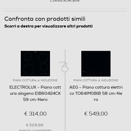
Timer
Confronta con prodotti simili
Scorri a destra per visualizzare altri prodotti
Dimensioni - Peso
Altezza-mm
1
Larghezza-mm
PIANI COTTURA A INDUZIONE
PIANI COTTURA A INDUZIONE
ELECTROLUX - Piano cott
AEG - Piano cottura elettri
590
ura alogeno EIB60424CK
co TO64IM0BIB 58 cm-Ne
59 cm-Nero
ro
Profondità-mm
€ 314,00
€ 549,00
520
€ 529,99
Peso-Kg
prezzo consigliato