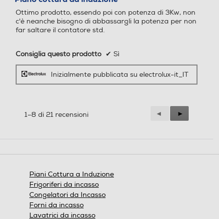
5
Ottimo prodotto, essendo poi con potenza di 3Kw, non
stelle.
c'è neanche bisogno di abbassargli la potenza per non
far saltare il contatore std.
Consiglia questo prodotto
✔
Sì
Inizialmente pubblicata su electrolux-it_IT
Precedente
◄
Successiva
►
1–8 di 21 recensioni
Reviews
Reviews
Piani Cottura a Induzione
Frigoriferi da incasso
Congelatori da Incasso
Forni da incasso
Lavatrici da incasso