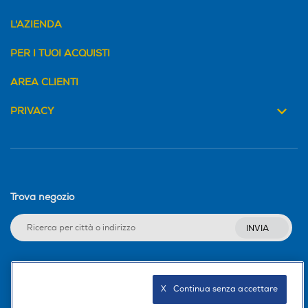
Piano cottura ad induzione EIB60424CK 4 zone
L'AZIENDA
60 cm
PER I TUOI ACQUISTI
Cucina in modo più efficiente, risparmiando
energia*
AREA CLIENTI
Il piano cottura a induzione Serie 300 scalda le
pentole direttamente, garantendo una risposta
PRIVACY
rapida e precisa. Il calore si adatta
istantaneamente alle tue impostazioni,
aiutandoti a risparmiare energia* e a cucinare in
modo più efficiente.
Trova negozio
*Rispetto ai piani cottura radianti, in conformità
con gli standard internazionali (IEC 60350-2)
INVIA
considerando solo il tempo della fase di bollitura.
Seguici sui social
X   Continua senza accettare