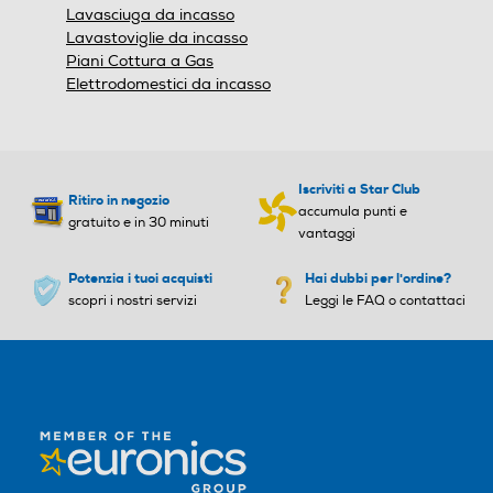
Lavasciuga da incasso
Lavastoviglie da incasso
Piani Cottura a Gas
Elettrodomestici da incasso
Iscriviti a Star Club
Ritiro in negozio
accumula punti e
gratuito e in 30 minuti
vantaggi
Potenzia i tuoi acquisti
Hai dubbi per l'ordine?
scopri i nostri servizi
Leggi le FAQ o contattaci
Next
Prev
1
2
3
4
5
6
7
8
9
10