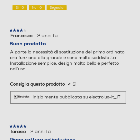
5
Sì ·
0
No ·
0
Segnala
★★★★★
★★★★★
·
2 anni fa
Francesca
4
su
Buon prodotto
5
A parte la necessità di sostituzione del primo ordinato,
stelle.
ora funziona alla grande e sono molto soddisfatta.
Installazione semplice, design molto bello e perfetto
nell’uso
Consiglia questo prodotto
✔
Sì
Inizialmente pubblicata su electrolux-it_IT
★★★★★
★★★★★
·
2 anni fa
Tarcisio
5
su
Piano cottura ad induzione