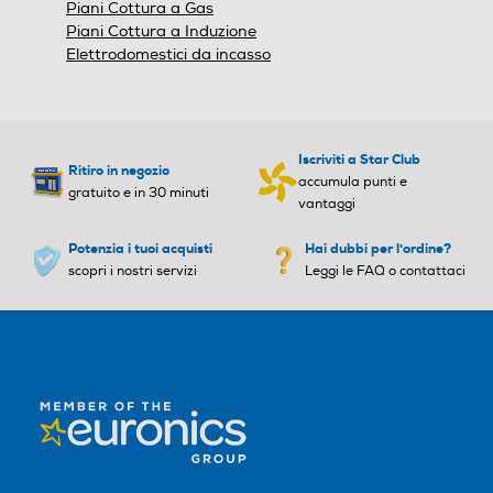
Piani Cottura a Gas
Piani Cottura a Induzione
Elettrodomestici da incasso
Sistema d'aspirazione
Sistema d'aspirazione
Convertibile
Convertibile
Iscriviti a Star Club
Ritiro in negozio
Numero di motori
Numero di motori
accumula punti e
gratuito e in 30 minuti
vantaggi
1
1
Potenzia i tuoi acquisti
Hai dubbi per l'ordine?
scopri i nostri servizi
Leggi le FAQ o contattaci
Numero livelli di velocità
Numero livelli di velocità
3
3
Tipo di selettore di velocità
Tipo di selettore di velocità
A livelli
Variabile
Funzionamento ricircolo d'
Funzionamento ricircolo d'