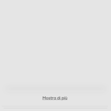
Acciaio inox
Filtri
Sistema di filtrazione
Senza elementi telescopici
Classe efficienza filtraggio grassi
C
Filtro
Aluminium
Filtri lavabili
Mostra di più