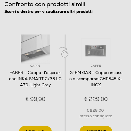
Illuminazione
Confronta con prodotti simili
Scorri a destra per visualizzare altri prodotti
Presenza luce
Numero lampade
2
Tipo di lampada-e
CAPPE
CAPPE
FABER - Cappa d'aspirazi
GLEM GAS - Cappa incass
Led HV E14 4000K
one INKA SMART C/33 LG
o a scomparsa GHF545IX-
A70-Light Grey
INOX
Potenza lampada-W
€ 99,90
€ 229,00
4
Illuminazione alogena
€ 229,00
prezzo consigliato