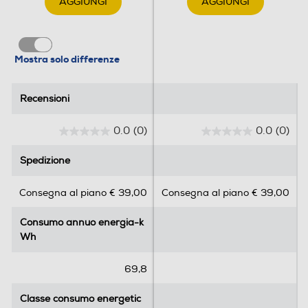
AGGIUNGI
AGGIUNGI
Regolazione luce
Mostra solo differenze
Classe efficienza luminosa
D
Recensioni
Recensioni
0.0
(0)
0.0
(0)
Dettagli strutturali
0
0
.
.
Tipo di cappa
Spedizione
Spedizione
0
0
s
s
Built in unit
Consegna al piano € 39,00
Consegna al piano € 39,00
u
u
5
5
Posizionamento cappa
Consumo annuo energia-k
Consumo annuo energia-k
s
s
Wh
Wh
t
t
A scomparsa
e
e
l
l
69,8
Tipo di camino
l
l
e
e
Classe consumo energetic
Classe consumo energetic
A muro