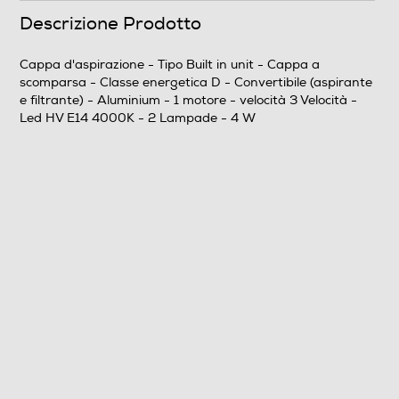
Numero livelli di velocità
Descrizione Prodotto
3
Cappa d'aspirazione - Tipo Built in unit - Cappa a
scomparsa - Classe energetica D - Convertibile (aspirante
Tipo di selettore di velocità
e filtrante) - Aluminium - 1 motore - velocità 3 Velocità -
Led HV E14 4000K - 2 Lampade - 4 W
A livelli
Funzionamento ricircolo d'aria
Funzionamento ad espulsione
Autospegnimento
Materiale finitura