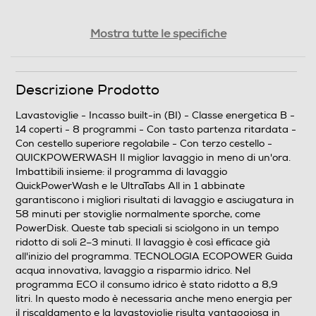
Classe emissione rumore
Mostra tutte le specifiche
B
Descrizione Prodotto
Consumi
Lavastoviglie - Incasso built-in (BI) - Classe energetica B -
Consumo acqua in litri
14 coperti - 8 programmi - Con tasto partenza ritardata -
Con cestello superiore regolabile - Con terzo cestello -
8,4
QUICKPOWERWASH Il miglior lavaggio in meno di un'ora.
Imbattibili insieme: il programma di lavaggio
Consumo acqua per ciclo Eco (litri)
QuickPowerWash e le UltraTabs All in 1 abbinate
garantiscono i migliori risultati di lavaggio e asciugatura in
8,4
58 minuti per stoviglie normalmente sporche, come
PowerDisk. Queste tab speciali si sciolgono in un tempo
Consumo energetico in Kwh
ridotto di soli 2–3 minuti. Il lavaggio è così efficace già
all'inizio del programma. TECNOLOGIA ECOPOWER Guida
0,64
acqua innovativa, lavaggio a risparmio idrico. Nel
programma ECO il consumo idrico è stato ridotto a 8,9
Consumo di energia del programma eco (kwh/100 cicli)
litri. In questo modo è necessaria anche meno energia per
il riscaldamento e la lavastoviglie risulta vantaggiosa in