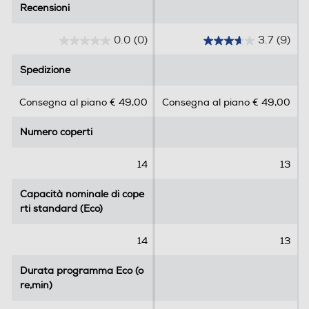
Indicazione fasi lavaggio
Recensioni
Recensioni
0.0
(0)
3.7
(9)
0
3
Indicazione tempo residuo
.
.
Spedizione
Spedizione
0
7
s
s
Consegna al piano € 49,00
Consegna al piano € 49,00
u
u
Indicazione fine lavaggio
5
5
Numero coperti
Numero coperti
s
s
Indicazione fine lavaggio
t
t
e
e
14
13
Tasto partenza ritardata
l
l
l
l
Capacità nominale di cope
Capacità nominale di cope
e
e
rti standard (Eco)
rti standard (Eco)
.
.
Riconoscimento grado sporco
9
14
13
r
e
Durata programma Eco (o
Durata programma Eco (o
c
re,min)
re,min)
Auto-riconoscimento carico
e
n