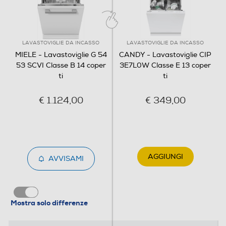
Programmi speciali
LAVASTOVIGLIE DA INCASSO
LAVASTOVIGLIE DA INCASSO
MIELE - Lavastoviglie G 54
CANDY - Lavastoviglie CIP
Auto,Eco,Extra,Fine,Intensive 75°C,Quick
53 SCVI Classe B 14 coper
3E7L0W Classe E 13 coper
Programma mezzo carico
ti
ti
€ 1.124,00
€ 349,00
Funzioni e Plus
Display
AGGIUNGI
AVVISAMI
Wi-Fi
Mostra solo differenze