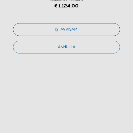
€ 1.124,00
AVVISAMI
1
/
5
ANNULLA
MIELE - Lavastoviglie G 5453 SCVI Classe B 14
coperti
(0)
Dettagli Prodotto
Confronta
€ 999,80