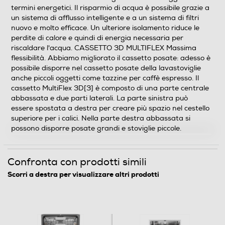
64
termini energetici. Il risparmio di acqua è possibile grazie a
un sistema di afflusso intelligente e a un sistema di filtri
nuovo e molto efficace. Un ulteriore isolamento riduce le
Programmi e Temperature
perdite di calore e quindi di energia necessaria per
riscaldare l'acqua. CASSETTO 3D MULTIFLEX Massima
Numero programmi
flessibilità. Abbiamo migliorato il cassetto posate: adesso è
possibile disporre nel cassetto posate della lavastoviglie
8
anche piccoli oggetti come tazzine per caffè espresso. Il
cassetto MultiFlex 3D[3] è composto di una parte centrale
Programma breve
abbassata e due parti laterali. La parte sinistra può
essere spostata a destra per creare più spazio nel cestello
superiore per i calici. Nella parte destra abbassata si
possono disporre posate grandi e stoviglie piccole.
Programma cristalli
Confronta con prodotti simili
Scorri a destra per visualizzare altri prodotti
Prelavaggio
Programma bio - eco