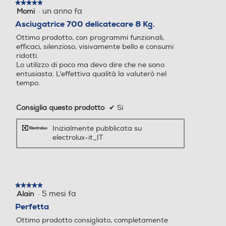
★★★★★
★★★★★
grazie alla
·
un anno fa
Momi
5
su
Asciugatrice 700 delicatecare 8 Kg.
connettività​
5
Indicazione tempo residuo
Indicazione tempo residuo
Ottimo prodotto, con programmi funzionali,
stelle.
efficaci, silenzioso, visivamente bello e consumi
ridotti.
Collega la tua asciugatrice all'app
Lo utilizzo di poco ma devo dire che ne sono
Electrolux per goderti il controllo da
entusiasta. L'effettiva qualità la valuterò nel
remoto. Ottieni aggiornamenti in tempo
Funzione refresh
Funzione refresh
tempo.
reale, consigli per risparmiare risorse e
suggerimenti per la longevità dei capi.
Grazie alla connettività sperimenta una
Consiglia questo prodotto
✔
Sì
cura dei vestiti più intelligente e su misura.​
Fase antipiega
Fase antipiega
Inizialmente pubblicata su
electrolux-it_IT
Tasto partenza ritardata
Tasto partenza ritardata
★★★★★
★★★★★
·
5 mesi fa
Alain
5
su
Perfetta
5
Altre funzioni
Altre funzioni
Ottimo prodotto consigliato, completamente
stelle.