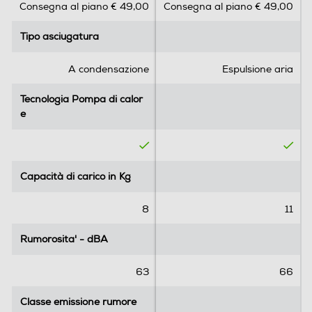
Consegna al piano € 49,00
Consegna al piano € 49,00
u
u
- Connettività Wifi
5
5
Tipo asciugatura
Tipo asciugatura
s
s
t
t
Dimensioni - Peso
e
e
A condensazione
Espulsione aria
Altezza-mm
l
l
l
l
Tecnologia Pompa di calor
Tecnologia Pompa di calor
850
e
e
e
e
.
.
Larghezza-mm
6
2
r
r
596
e
e
Capacità di carico in Kg
Capacità di carico in Kg
c
c
Profondità-mm
e
e
8
11
n
n
636
s
s
Rumorosita' - dBA
Rumorosita' - dBA
i
i
Peso-Kg
o
o
63
66
DelicateCare -
n
n
50,5
i
i
Classe emissione rumore
Classe emissione rumore