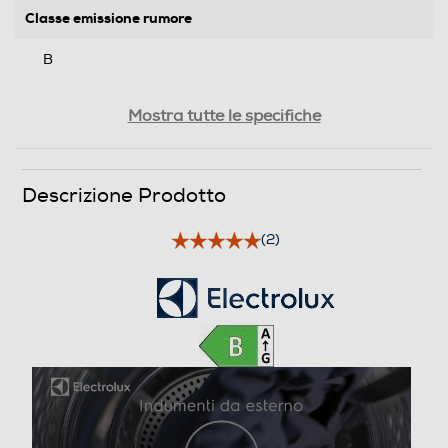
Classe emissione rumore
B
Capacità nominale del programma eco 40°-60° (kg)
Mostra tutte le specifiche
2,59
Durata programma Eco (ore,min)
Descrizione Prodotto
2,59
(2)
Efficienze
Nuova Classe efficienza energetica
B
Efficienza condensazione ponderata (%)
91