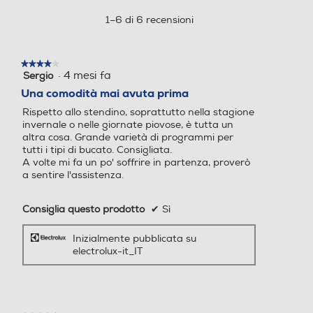
capi. Grazie alla Connettività sperimenta una cura dei
azione
vestiti più intelligente e su misura.? Non separ
aprirà
1–6 di 6 recensioni
91
84
una
finestra
Programma lana
Programma lana
Informazioni sulla sicurezza del prodotto
modale.
★★★★★
★★★★★
·
4 mesi fa
Sergio
4
Clicca qui
su
Una comodità mai avuta prima
5
Rispetto allo stendino, soprattutto nella stagione
Programmi speciali
Programmi speciali
stelle.
invernale o nelle giornate piovose, è tutta un
altra cosa. Grande varietà di programmi per
A colori, Cotone, Rapido, Re
tutti i tipi di bucato. Consigliata.
fresh, Sport, Sintetico, Vesti
A volte mi fa un po' soffrire in partenza, proverò
ti bianchi, Lana
a sentire l'assistenza.
Consiglia questo prodotto
✔
Sì
Controlla a
Display
Display
Inizialmente pubblicata su
electrolux-it_IT
distanza il tuo
elettrodomestico
Indicazione fasi ciclo
Indicazione fasi ciclo