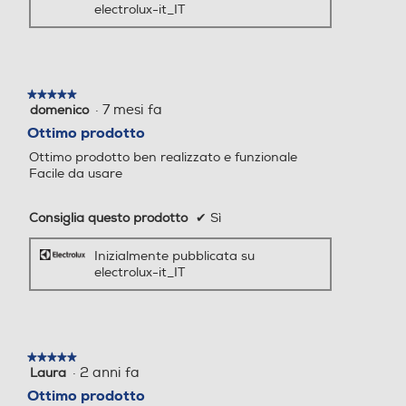
MixCare​
electrolux-it_IT
MixCare fornisce un'asciugatura potente
ma delicata per carichi misti di cotoni e
Illuminazione cestello
Illuminazione cestello
sintetici, garantendo un’asciugatura
uniforme senza necessità di separare i capi.
★★★★★
★★★★★
·
7 mesi fa
domenico
5
su
Ottimo prodotto
5
Rotazione del cesto
Rotazione del cesto
Ottimo prodotto ben realizzato e funzionale
stelle.
Facile da usare
Alternata
Alternata
Consiglia questo prodotto
✔
Sì
Altre descrizioni strutturali
Altre descrizioni strutturali
Inizialmente pubblicata su
- Connettività Wifi
Y
electrolux-it_IT
Volume cestello-l
Volume cestello-l
125
★★★★★
★★★★★
·
2 anni fa
Laura
5
su
Altezza-mm
Altezza-mm
Ottimo prodotto
5