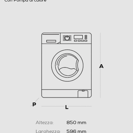
Con Pompa di calore
Altezza:
850 mm
Larghezza:
596 mm