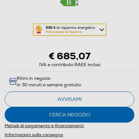
Questa
539 €
di risparmio energetico
Prima classe di risparmio
azione
aprirà
il
€ 685,07
Calcolatore
di
IVA e contributo RAEE inclusi
risparmio
Ritiro in negozio
energetico
in 30 minuti e sempre gratuito
di
Youreko.
AVVISAMI
CERCA NEGOZIO
Metodi di pagamento e finanziamenti
Informazioni sulla consegna