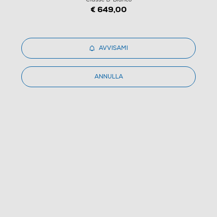
€ 649,00
AVVISAMI
ANNULLA
1
/
18
ELECTROLUX - Asciugatrice EW7H48GY 8Kg Classe
B-Bianco
4.8
(6)
Dettagli Prodotto
Confronta