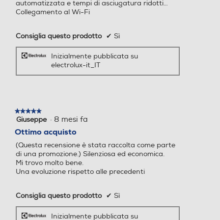
automatizzata e tempi di asciugatura ridotti…
Collegamento al Wi-Fi
Y
Wi-Fi
Wi-Fi
Consiglia questo prodotto
✔
Sì
Inizialmente pubblicata su
electrolux-it_IT
Blocco di sicurezza oblo'
Blocco di sicurezza oblo'
★★★★★
★★★★★
·
8 mesi fa
Giuseppe
5
Tipo di carica
Tipo di carica
Non separare i
su
Ottimo acquisto
5
(Questa recensione è stata raccolta come parte
Frontale
Frontale
stelle.
capi. Carichi misti
di una promozione.) Silenziosa ed economica.
Mi trovo molto bene.
Tipo d'installazione
Tipo d'installazione
asciugati
Una evoluzione rispetto alle precedenti
Libera
Libera
uniformemente con
Consiglia questo prodotto
✔
Sì
Maxi oblo
Maxi oblo
Inizialmente pubblicata su