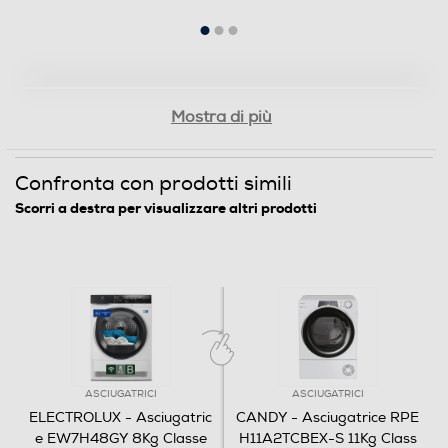
Funzione refresh
Asciugatrice a
Fase antipiega
Mostra di più
pompa di
Confronta con prodotti simili
Tasto partenza ritardata
Scorri a destra per visualizzare altri prodotti
calore 700
DelicateCare
Sicurezza
Blocco di sicurezza oblo'
EW7H48GY 8.0
kg classe
ASCIUGATRICI
ASCIUGATRICI
ELECTROLUX - Asciugatric
CANDY - Asciugatrice RPE
Dettagli strutturali
e EW7H48GY 8Kg Classe
H11A2TCBEX-S 11Kg Class