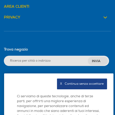
AREA CLIENTI
Rimuove più del
PRIVACY
99.9% di virus e
batteri* durante
l’asciugatura
Trova negozio
Il ciclo Hygiene certificato da Swissatest,
INVIA
funziona sopra i 60°C, asciugando e
disinfettando gli indumenti rimuovendo il
99.9% di virus e batteri*.
Seguici sui social
*Testato su Candida albicans, MS2 Bacteriophage e
X   Continua senza accettare
Escherichia coli in test esterno condotto da Swissatest
Testmaterialien AG nel 2021 (Test Report No. 20212038)
Ci serviamo di queste tecnologie, anche di terze
parti, per offrirti una migliore esperienza di
navigazione, per personalizzare contenuti ed
Scarica la nostra app
annunci in modo che siano aderenti ai tuoi interessi,