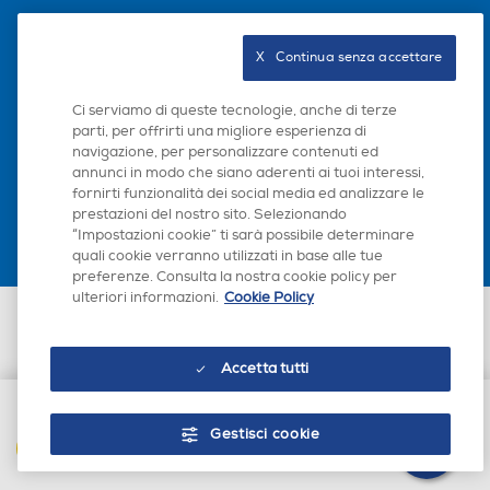
Seguici sui social
X   Continua senza accettare
Ci serviamo di queste tecnologie, anche di terze
parti, per offrirti una migliore esperienza di
navigazione, per personalizzare contenuti ed
Scarica la nostra app
annunci in modo che siano aderenti ai tuoi interessi,
fornirti funzionalità dei social media ed analizzare le
prestazioni del nostro sito. Selezionando
“Impostazioni cookie” ti sarà possibile determinare
quali cookie verranno utilizzati in base alle tue
preferenze. Consulta la nostra cookie policy per
ulteriori informazioni.
Cookie Policy
Euronics Italia SpA. Sede legale Via Montefeltro, 6/a 20156 Milano
Partita Iva, Codice Fiscale e iscrizione CCIAA Milano Monza Brianza Lodi
n. 13337170156. Codice intermediario SDI: HHBD9AK. Vendite soggette
Accetta tutti
agli Artt. 45 e ss del Codice del Consumo in tema di Diritti dei
Consumatori.
Gestisci cookie
AGGIUNGI AL CARRELLO