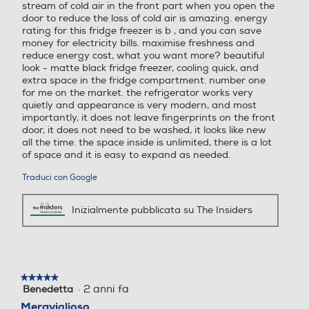
Porte reversibili
Porte reversibili
stream of cold air in the front part when you open the
o
door to reduce the loss of cold air is amazing. energy
r
rating for this fridge freezer is b , and you can save
m
money for electricity bills. maximise freshness and
i
reduce energy cost, what you want more? beautiful
t
Allarme porta
Allarme porta
look - matte black fridge freezer, cooling quick, and
à
extra space in the fridge compartment. number one
p
for me on the market. the refrigerator works very
e
quietly and appearance is very modern, and most
r
importantly, it does not leave fingerprints on the front
i
Controllo elettronico temp
Controllo elettronico temp
door, it does not need to be washed, it looks like new
q
eratura
eratura
all the time. the space inside is unlimited, there is a lot
u
of space and it is easy to expand as needed.
a
l
Traduci con Google
i
è
Controllo separato temper
Controllo separato temper
Inizialmente pubblicata su The Insiders
n
atura
atura
e
c
e
s
s
Scomparto di altro tipo
Scomparto di altro tipo
★★★★★
★★★★★
a
·
2 anni fa
Benedetta
5
r
su
Meraviglioso