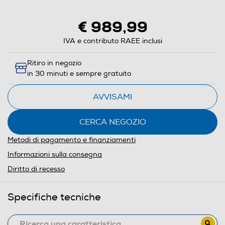
aprirà
il
€ 989,99
Calcolatore
di
IVA e contributo RAEE inclusi
risparmio
Ritiro in negozio
energetico
in 30 minuti e sempre gratuito
di
Youreko.
AVVISAMI
CERCA NEGOZIO
Metodi di pagamento e finanziamenti
Informazioni sulla consegna
Diritto di recesso
Specifiche tecniche