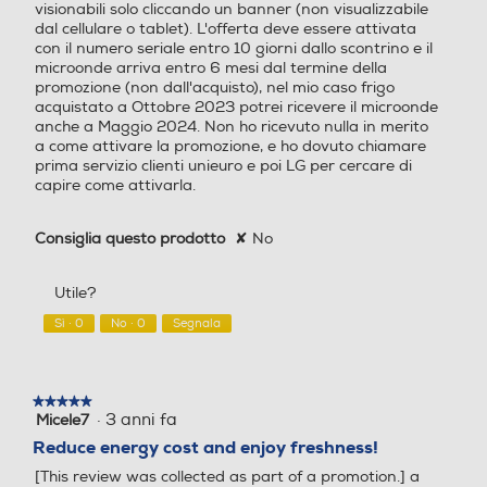
Altre funzioni
Altre funzioni
visionabili solo cliccando un banner (non visualizzabile
e
dal cellulare o tablet). L'offerta deve essere attivata
n
con il numero seriale entro 10 giorni dallo scontrino e il
o
Smart diagnosis
microonde arriva entro 6 mesi dal termine della
n
promozione (non dall'acquisto), nel mio caso frigo
p
acquistato a Ottobre 2023 potrei ricevere il microonde
r
anche a Maggio 2024. Non ho ricevuto nulla in merito
e
a come attivare la promozione, e ho dovuto chiamare
s
prima servizio clienti unieuro e poi LG per cercare di
e
capire come attivarla.
n
Zona 0 gradi
Zona 0 gradi
t
i
Consiglia questo prodotto
✘
No
d
i
f
Dispenser acqua
Dispenser acqua
Utile?
e
Sì ·
0
No ·
0
Segnala
t
t
i
d
Dispenser ghiaccio
Dispenser ghiaccio
★★★★★
★★★★★
i
·
3 anni fa
Micele7
5
c
su
Reduce energy cost and enjoy freshness!
o
5
n
[This review was collected as part of a promotion.] a
stelle.
f