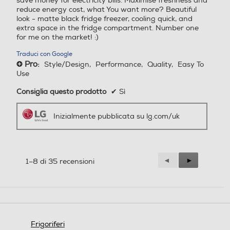
save money for electricity bills. Maximise freshness and
Larghezza-mm
Larghezza-mm
reduce energy cost, what You want more? Beautiful
look - matte black fridge freezer, cooling quick, and
GBB72MCVBN
extra space in the fridge compartment. Number one
595
794
for me on the market! :)
Frigorifero combinato | Classe B,
384L | Wine Rack, Door&Linear
Traduci con Google
Profondità-mm
Profondità-mm
Pro:
Cooling, Fresh Balancer&Converter,
Style/Design,
Performance,
Quality,
Easy To
+
Use
No Frost | Nero
675
643
Consiglia questo prodotto
✔
Sì
Peso-Kg
Peso-Kg
Funzionalità principali
Inizialmente pubblicata su lg.com/uk
FRESH Converter™: porta il cassetto
86
86
Zero Gradi della carne e del pesce
alla stessa temperatura del frigo per
Accessori in dotazione
Accessori in dotazione
conservare qualunque alimento
Precedente
◄
Successiva
►
1–8 di 35 recensioni
FRESH Balancer™: regola l'umidità
Reviews
Reviews
del cassetto in modo da conservare
frutta o verdura in maniera ottimale
Wine Rack: un pratico supporto in
metallo per organizzare e tenere in
fresco fino a 5 bottiglie di vino
Frigoriferi