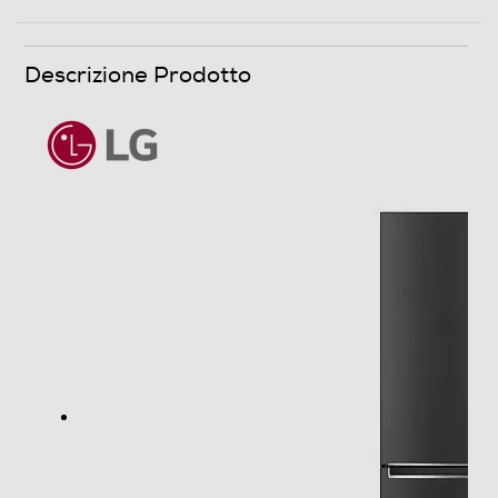
9
Capacità congelamento 24 h
Descrizione Prodotto
10
Rumorosita' - dBA
35
Efficienze
Nuova Classe efficienza energetica
B
Classe emissione rumore
B