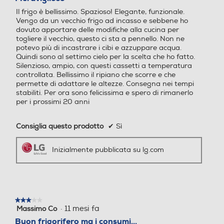
i
5
a
Il frigo è bellissimo. Spazioso! Elegante, funzionale.
stelle.
u
Vengo da un vecchio frigo ad incasso e sebbene ho
Wi-Fi
Wi-Fi
n
dovuto apportare delle modifiche alla cucina per
a
togliere il vecchio, questo ci sta a pennello. Non ne
s
potevo più di incastrare i cibi e azzuppare acqua.
o
Quindi sono al settimo cielo per la scelta che ho fatto.
s
Silenzioso, ampio, con questi cassetti a temperatura
Categoria
Categoria
t
controllata. Bellissimo il ripiano che scorre e che
i
permette di adattare le altezze. Consegna nei tempi
t
Frigorifero a uno o più sco
Frigorifero a uno o più sco
stabiliti. Per ora sono felicissima e spero di rimanerlo
u
mparti per conservazione a
mparti per conservazione a
per i prossimi 20 anni
z
limenti freschi
limenti freschi
i
Consiglia questo prodotto
✔
Sì
o
Tipo di frigorifero
Tipo di frigorifero
n
e
Inizialmente pubblicata su lg.com
i
Combinato
4 Porte
n
t
Tipo d'installazione
Tipo d'installazione
e
g
r
★★★★★
★★★★★
Libera
a
·
11 mesi fa
Massimo Co
3
l
su
Buon frigorifero ma i consumi...
Numero di compressori
Numero di compressori