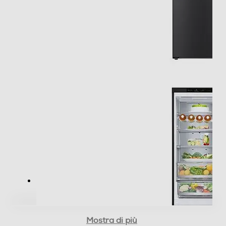
Consumi
Consumo annuo energia-kWh
137
Scomparto frigorifero
Capacità lorda frigorifero - l
292
Capacità netta frigorifero - l
277
Raffreddamento frigorifero
No Frost (Ventilato+Deumidifica)
Sbrinamento frigorifero
Mostra di più