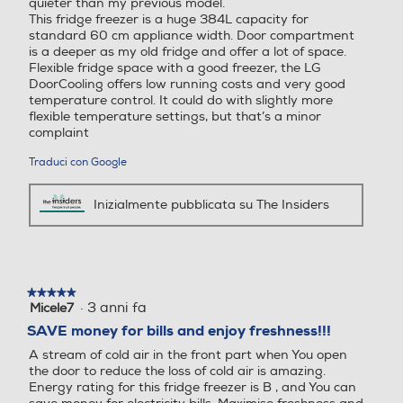
Altre descrizioni strutturali
Altre descrizioni strutturali
quieter than my previous model.
v
This fridge freezer is a huge 384L capacity for
a
standard 60 cm appliance width. Door compartment
m
Compressore Lineare Inver
Illuminazione LED interna,
is a deeper as my old fridge and offer a lot of space.
e
ter Metal Fresh Ripiano pie
piedini regolabili, Cassetto
Flexible fridge space with a good freezer, the LG
r
ghevole Ripiano portabotti
Crisp con controllo umidità
DoorCooling offers low running costs and very good
c
glie incluso
temperature control. It could do with slightly more
e
flexible temperature settings, but that’s a minor
(
complaint
n
Larghezza porta aperta-
Larghezza porta aperta-
o
mm
mm
Traduci con Google
n
d
i
995
Inizialmente pubblicata su The Insiders
f
e
Profondità porta aperta-
Profondità porta aperta-
t
mm
mm
t
o
★★★★★
★★★★★
s
1124
·
3 anni fa
Micele7
5
1/14
a
su
)
SAVE money for bills and enjoy freshness!!!
Altezza-mm
Altezza-mm
5
.
A stream of cold air in the front part when You open
stelle.
Galleria
Film
the door to reduce the loss of cold air is amazing.
2030
1816
Energy rating for this fridge freezer is B , and You can