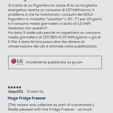
e
5
c
Si tratta di un frigorifero iin classe B la cui targhetta
stelle.
o
energetica riporta un consumo di 137 kWh/anno. Il
1
n
problema è che ho monitorato i consumi del SOLO
c
frigorifero in modalita "vacation" (-15°, 7°) per 23 giorni
Posizione cerniere
Posizione cerniere
o
e il consumo medio giornaliero è stato di 1,2 kWh.
e
Qualcosa non quadra?
v
Ho dato 3 stelle solo perchè mi aspettavo un consumo
A destra
A destra
a
medio giornaliero di 137/365=0,37 kWh/giorno o giù di
c
lì. Per il resto fin'ora posso dire che almeno la
Numero di porte
Numero di porte
o
conservazione dei cibi è ottimale come pubblicizzato.
n
s
2
4
e
Inizialmente pubblicata su lg.com
g
Tipo porta
Tipo porta
n
a
d
A cerniera
e
l
★★★★★
★★★★★
Maniglie integrate
Maniglie integrate
·
3 anni fa
l
Gosc001
5
a
su
Huge fridge freezer
n
5
[This review was collected as part of a promotion.]
u
stelle.
Really pleased with this Fridge Freezer - so much
o