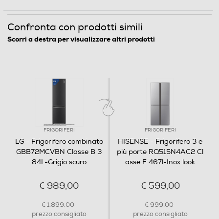
Automatico
Confronta con prodotti simili
Raffreddamento rapido
Scorri a destra per visualizzare altri prodotti
Numero cassetti frigorifero
2
Numero ripiani
3
FRIGORIFERI
FRIGORIFERI
LG - Frigorifero combinato
HISENSE - Frigorifero 3 e
Materiale ripiani frigo
GBB72MCVBN Classe B 3
più porte RQ515N4AC2 Cl
84L-Grigio scuro
asse E 467l-Inox look
Ripiani in Vetro temperato
€ 989,00
€ 599,00
Scomparto congelatore
€ 1.899,00
€ 999,00
prezzo consigliato
prezzo consigliato
Capacità lorda congelatore - l