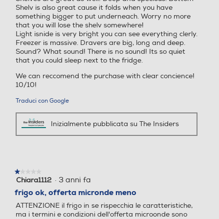
n
n
Shelv is also great cause it folds when you have
ma addirittura di poterlo convertire in un cassetto
f
e
something bigger to put underneach. Worry no more
normale, portandolo alla stessa temperatura del frigo.
r
s
that you will lose the shelv somewhere!
In questo modo puoi conservare qualunque alimento, ad
i
t
Light isnide is very bright you can see everything clerly.
Sistema Multi Flow
Sistema Multi Flow
esempio della verdura, e gestire gli spazi nel frigorifero
g
r
Freezer is massive. Dravers are big, long and deep.
con più versatilità. <b>FRESH Balancer™</b> Per essere
o
a
Sound? What sound! There is no sound! Its so quiet
r
m
conservate al meglio, la frutta e la verdura hanno
that you could sleep next to the fridge.
i
o
bisogno di un grado di umidità differente. Il selettore
We can reccomend the purchase with clear concience!
f
d
Raffreddamento
Raffreddamento
FRESH Balancer™ sul cassetto frutta & verdura
10/10!
e
a
permette di controllare il grado di umidità in base a
r
l
cosa conservi. Ti basterà selezionare ""Frutta"" oppure
Traduci con Google
Door Cooling Linear Coolin
o
e
""Verdura"" per creare all'interno del cassetto le
e
.
g
p
condizioni ottimali di umidità, con un semplice gesto.
Inizialmente pubblicata su The Insiders
r
<b>Wine Rack</b> Se sei amante del vino e a casa tua
Sistema antibatterico
Sistema antibatterico
e
non mancano mai delle bottiglie in fresco, il Wine Rack è
t
un accessorio irrinunciabile. Si tratta di un supporto in
e
Sì
metallo sagomato per organizz
n
★★★★★
★★★★★
d
Holiday
Holiday
·
3 anni fa
Chiara1112
1
e
su
Informazioni sulla sicurezza del prodotto
r
frigo ok, offerta micronde meno
5
e
ATTENZIONE il frigo in se rispecchia le caratteristiche,
stelle.
c
Clicca qui
ma i termini e condizioni dell'offerta microonde sono
h