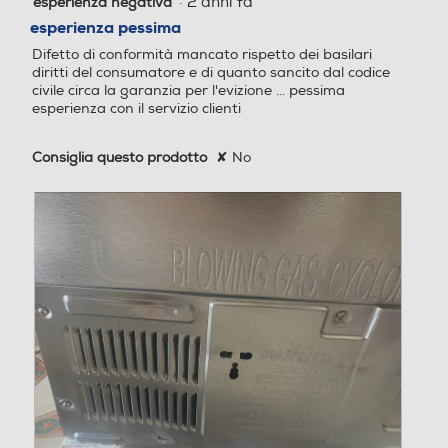
·
2 anni fa
esperienza negativa
1
Dispenser ghiaccio
su
esperienza pessima
Consumo annuo energia-k
Consumo annuo energia-k
5
Difetto di conformità mancato rispetto dei basilari
Wh
Wh
stelle.
diritti del consumatore e di quanto sancito dal codice
civile circa la garanzia per l'evizione ... pessima
137
293
Porte reversibili
esperienza con il servizio clienti
Capacità lorda frigorifero -
Capacità lorda frigorifero -
Consiglia questo prodotto
✘
No
l
l
l
Allarme porta
292
Capacità netta frigorifero
Capacità netta frigorifero
- l
- l
Dettagli strutturali
Categoria
277
278
Frigorifero a uno o più scomparti per conservazione
Raffreddamento frigorifer
Raffreddamento frigorifer
alimenti freschi
o
o
Tipo di frigorifero
No Frost (Ventilato+Deumi
No Frost (Ventilato+Deumi