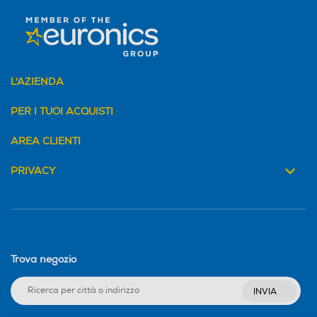
NatureFRESH™
Riscopri i tuoi Sensi con
NatureFRESH™
Vivi il piacere di alimenti e prodotti sempre
L'AZIENDA
freschi per un'esperienza unica.
PER I TUOI ACQUISTI
Guarda il video completo
AREA CLIENTI
PRIVACY
Trova negozio
INVIA