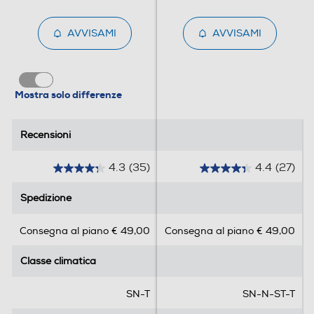
127
AVVISAMI
AVVISAMI
Capacità netta congelatore- l
107
Mostra solo differenze
Raffreddamento congelatore
Recensioni
Recensioni
No Frost (Ventilato+Deumidifica)
Sbrinamento congelatore
4.3
(35)
4.4
(27)
4
4
.
.
Automatico
Spedizione
Spedizione
3
4
s
s
Congelazione rapida
Consegna al piano € 49,00
Consegna al piano € 49,00
u
u
5
5
Classe climatica
Classe climatica
s
s
t
t
Posizione vano congelatore
e
e
SN-T
SN-N-ST-T
l
l
In basso