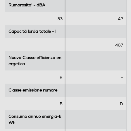
Rumorosita' - dBA
Rumorosita' - dBA
33
42
Capacità lorda totale - l
Capacità lorda totale - l
467
Nuova Classe efficienza en
Nuova Classe efficienza en
ergetica
ergetica
B
E
Classe emissione rumore
Classe emissione rumore
B
D
Consumo annuo energia-k
Consumo annuo energia-k
Wh
Wh