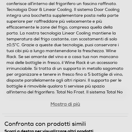
conferisce all’interno del frigorifero un fascino raffinato.
Tecnologia Door & Linear Cooling. Il sistema Door Cooling
integra una bocchetta supplementare posta nella parte
superiore per raffreddare più velocemente e più
efficacemente le zone del frigo, compresa quella della
porta. La nostra tecnologia Linear Cooling mantiene la
temperatura del frigo costante, con scostamenti di solo
±0,5°C. Grazie a queste due tecnologie, puoi conservare i
tuoi cibi più a lungo mantenendone la freschezza. Wine
Rack. Se sei amante del vino e a casa tua non mancano
mai delle bottiglie in fresco, il Wine Rack è un accessorio
irrinunciabile. Si tratta di un supporto in metallo sagomato
per organizzare e tenere in fresco fino a 5 bottiglie di vino,
disposte parallelamente agli altri ripiani. Il supporto per le
bottiglie è rimovibile qualora ti servisse più spazio
all'interno del frigorifero. Total No Frost. Il sistema Total No
Frost migliora la conservazione degli alimenti grazie al
flusso costante di aria fredda. Questo sistema di
Mostra di più
refrigerazione riduce la possibilità che si formi condensa
nel frigorifero ed evita che si crei il ghiaccio sulle pareti del
freezer, così non dovrai perdere tempo a sbrinarlo. Ripiano
Confronta con prodotti simili
retrattile e ribaltabile. Quando devi conservare delle
Scorri a destra per visualizzare altri prodotti