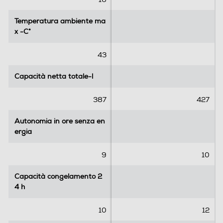
r
7
e
r
Temperatura ambiente ma
Temperatura ambiente ma
c
e
x -C°
x -C°
e
c
n
e
43
s
n
i
s
Capacità netta totale-l
Capacità netta totale-l
o
i
n
o
387
427
i
n
i
Autonomia in ore senza en
Autonomia in ore senza en
ergia
ergia
9
10
Capacità congelamento 2
Capacità congelamento 2
4 h
4 h
10
12