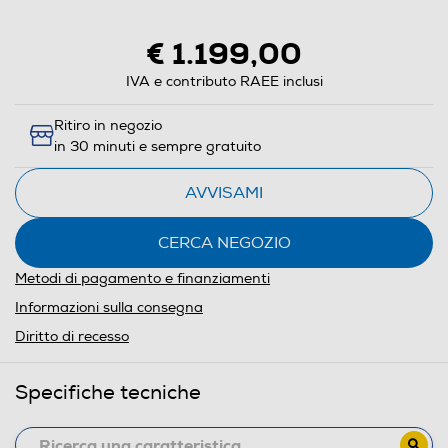
aprirà
il
€ 1.199,00
Calcolatore
di
IVA e contributo RAEE inclusi
risparmio
Ritiro in negozio
energetico
in 30 minuti e sempre gratuito
di
Youreko.
AVVISAMI
CERCA NEGOZIO
Metodi di pagamento e finanziamenti
Informazioni sulla consegna
Diritto di recesso
Specifiche tecniche