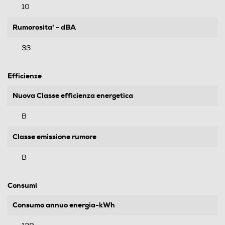
10
Rumorosita' - dBA
33
Efficienze
Nuova Classe efficienza energetica
B
Classe emissione rumore
B
Consumi
Consumo annuo energia-kWh