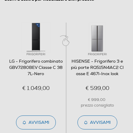
pietanze ingombranti - ad esempio una pentola, o
un'anguria - non dovrai più rimuovere o spostare i ripiani
per fare spazio nel frigorifero. Ti basterà un gesto per
ritrarre e per ribaltare il ripiano, in modo da ampliare lo
spazio a disposizione e riporre ciò che vuoi senza fatica.
FRIGORIFERI
FRIGORIFERI
LG - Frigorifero combinato
HISENSE - Frigorifero 3 e
GBV7280BEV Classe C 38
più porte RQ515N4AC2 Cl
7L-Nero
asse E 467l-Inox look
€ 1.049,00
€ 599,00
€ 999,00
prezzo consigliato
AVVISAMI
AVVISAMI