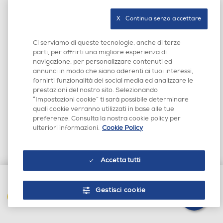
Profondità-mm
Profondità-mm
X   Continua senza accettare
676
643
Ci serviamo di queste tecnologie, anche di terze
parti, per offrirti una migliore esperienza di
Peso-Kg
Peso-Kg
navigazione, per personalizzare contenuti ed
annunci in modo che siano aderenti ai tuoi interessi,
fornirti funzionalità dei social media ed analizzare le
86
86
prestazioni del nostro sito. Selezionando
“Impostazioni cookie” ti sarà possibile determinare
Accessori in dotazione
Accessori in dotazione
quali cookie verranno utilizzati in base alle tue
preferenze. Consulta la nostra cookie policy per
ulteriori informazioni.
Cookie Policy
Mostra tutte le specifiche
Accetta tutti
Gestisci cookie
AGGIUNGI AL CARRELLO
4.0
3 recensioni
L'azione
★★★★★
★★★★★