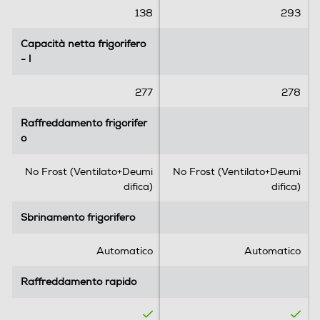
138
293
Capacità netta frigorifero
Capacità netta frigorifero
- l
- l
277
278
Raffreddamento frigorifer
Raffreddamento frigorifer
o
o
No Frost (Ventilato+Deumi
No Frost (Ventilato+Deumi
difica)
difica)
Sbrinamento frigorifero
Sbrinamento frigorifero
Automatico
Automatico
Raffreddamento rapido
Raffreddamento rapido