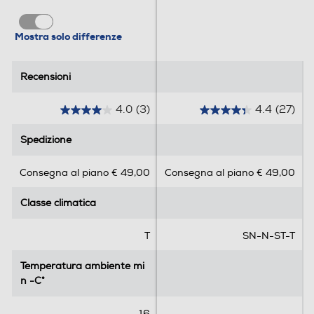
Mostra solo differenze
Recensioni
Recensioni
4.0
(3)
4.4
(27)
4
4
.
.
Spedizione
Spedizione
0
4
s
s
Consegna al piano € 49,00
Consegna al piano € 49,00
u
u
5
5
Classe climatica
Classe climatica
s
s
t
t
e
e
T
SN-N-ST-T
l
l
l
l
Temperatura ambiente mi
Temperatura ambiente mi
e
e
n -C°
n -C°
.
.
3
2
16