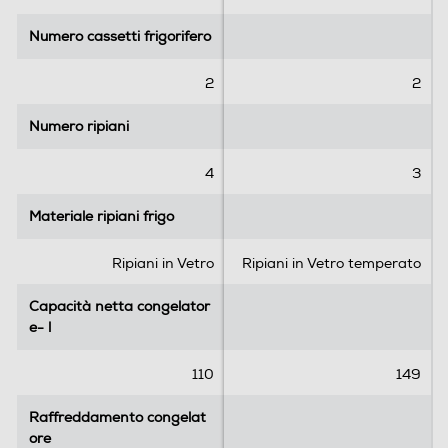
Numero cassetti frigorifero
Numero cassetti frigorifero
2
2
Numero ripiani
Numero ripiani
4
3
Materiale ripiani frigo
Materiale ripiani frigo
Ripiani in Vetro
Ripiani in Vetro temperato
Capacità netta congelator
Capacità netta congelator
e- l
e- l
110
149
Raffreddamento congelat
Raffreddamento congelat
ore
ore