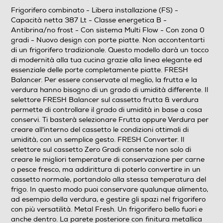
Frigorifero combinato - Libera installazione (FS) -
Capacità netta 387 Lt - Classe energetica B -
Antibrina/no frost - Con sistema Multi Flow - Con zona 0
gradi - Nuovo design con porte piatte. Non accontentarti
di un frigorifero tradizionale. Questo modello darà un tocco
di modernità alla tua cucina grazie alla linea elegante ed
essenziale delle porte completamente piatte. FRESH
Balancer. Per essere conservate al meglio, la frutta e la
verdura hanno bisogno di un grado di umidità differente. Il
selettore FRESH Balancer sul cassetto frutta & verdura
permette di controllare il grado di umidità in base a cosa
conservi. Ti basterà selezionare Frutta oppure Verdura per
creare all'interno del cassetto le condizioni ottimali di
umidità, con un semplice gesto. FRESH Converter. Il
selettore sul cassetto Zero Gradi consente non solo di
creare le migliori temperature di conservazione per carne
o pesce fresco, ma addirittura di poterlo convertire in un
cassetto normale, portandolo alla stessa temperatura del
frigo. In questo modo puoi conservare qualunque alimento,
ad esempio della verdura, e gestire gli spazi nel frigorifero
con più versatilità. Metal Fresh. Un frigorifero bello fuori e
anche dentro. La parete posteriore con finitura metallica