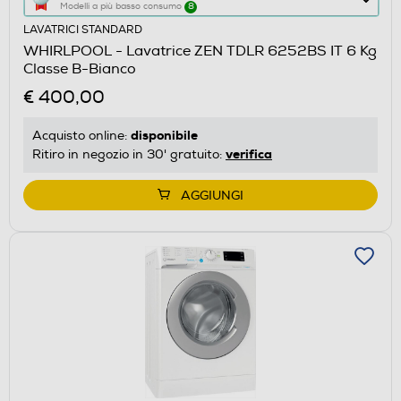
Modelli a più basso consumo
8
azione
LAVATRICI STANDARD
aprirà
WHIRLPOOL - Lavatrice ZEN TDLR 6252BS IT 6 Kg
il
Classe B-Bianco
Calcolatore
€ 400,00
di
risparmio
disponibile
Acquisto online:
energetico
verifica
Ritiro in negozio in 30' gratuito:
di
Youreko.
AGGIUNGI