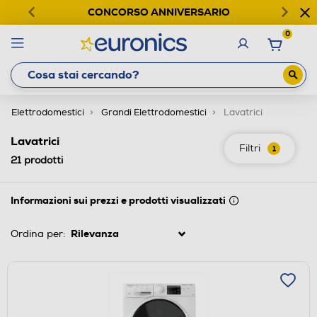
CONCORSO ANNIVERSARIO
0
Elettrodomestici
Grandi Elettrodomestici
Lavatrici
Lavatrici
Filtri
1
21
prodotti
Informazioni sui prezzi e prodotti visualizzati
Ordina per: