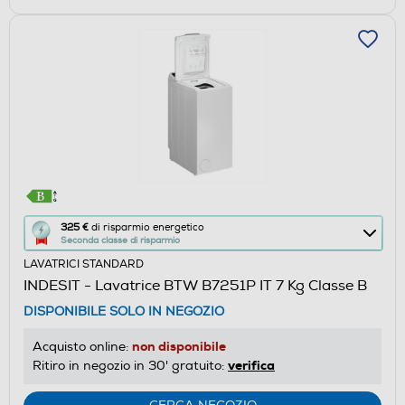
Questa
325 €
di risparmio energetico
Seconda classe di risparmio
azione
LAVATRICI STANDARD
aprirà
INDESIT - Lavatrice BTW B7251P IT 7 Kg Classe B
il
DISPONIBILE SOLO IN NEGOZIO
Calcolatore
di
non disponibile
Acquisto online:
risparmio
verifica
Ritiro in negozio in 30' gratuito:
energetico
di