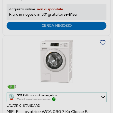
risparmio
non disponibile
Acquisto online:
energetico
verifica
Ritiro in negozio in 30' gratuito:
di
Youreko.
CERCA NEGOZIO
Questa
337 €
di risparmio energetico
Modelli a più basso consumo
2
azione
LAVATRICI STANDARD
aprirà
MIELE - Lavatrice WCA 030 7 Kg Classe B