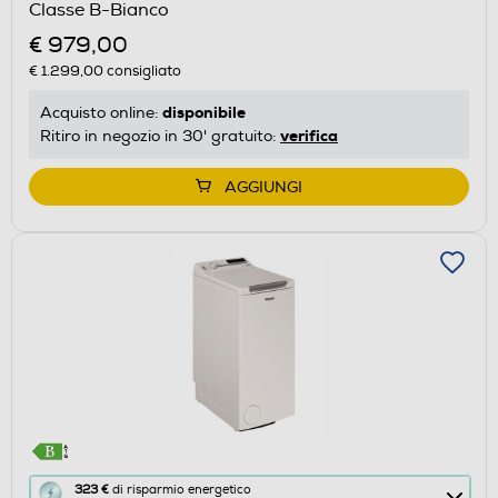
Classe B-Bianco
Calcolatore
€ 979,00
di
€ 1.299,00
consigliato
risparmio
energetico
disponibile
Acquisto online:
di
verifica
Ritiro in negozio in 30' gratuito:
Youreko.
AGGIUNGI
Questa
323 €
di risparmio energetico