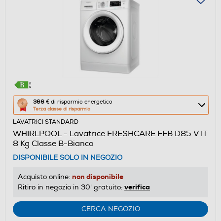
Questa
366 €
di risparmio energetico
Terza classe di risparmio
azione
LAVATRICI STANDARD
aprirà
WHIRLPOOL - Lavatrice FRESHCARE FFB D85 V IT
il
8 Kg Classe B-Bianco
Calcolatore
DISPONIBILE SOLO IN NEGOZIO
di
risparmio
non disponibile
Acquisto online:
energetico
verifica
Ritiro in negozio in 30' gratuito:
di
Youreko.
CERCA NEGOZIO