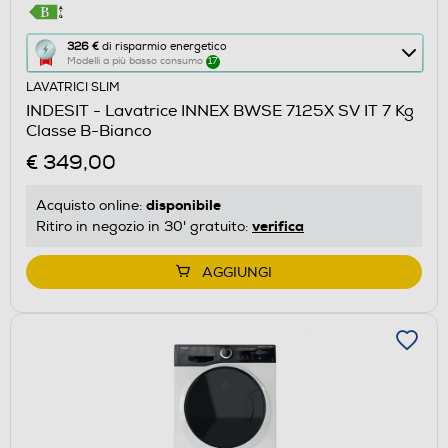
Questa
326 €
di risparmio energetico
Modelli a più basso consumo
17
azione
LAVATRICI SLIM
aprirà
INDESIT - Lavatrice INNEX BWSE 7125X SV IT 7 Kg
il
Classe B-Bianco
Calcolatore
€ 349,00
di
risparmio
disponibile
Acquisto online:
energetico
verifica
Ritiro in negozio in 30' gratuito:
di
Youreko.
AGGIUNGI