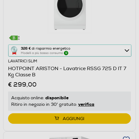
Questa
326 €
di risparmio energetico
Modelli a più basso consumo
9
azione
LAVATRICI SLIM
aprirà
HOTPOINT ARISTON - Lavatrice RSSG 725 D IT 7
il
Kg Classe B
Calcolatore
€ 299,00
di
risparmio
disponibile
Acquisto online:
energetico
verifica
Ritiro in negozio in 30' gratuito:
di
Youreko.
AGGIUNGI