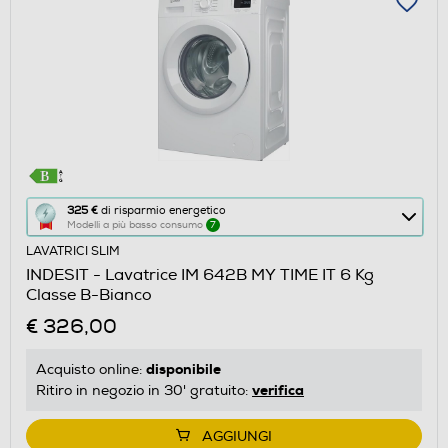
Questa
325 €
di risparmio energetico
Modelli a più basso consumo
7
azione
LAVATRICI SLIM
aprirà
INDESIT - Lavatrice IM 642B MY TIME IT 6 Kg
il
Classe B-Bianco
Calcolatore
€ 326,00
di
risparmio
disponibile
Acquisto online:
energetico
verifica
Ritiro in negozio in 30' gratuito:
di
Youreko.
AGGIUNGI