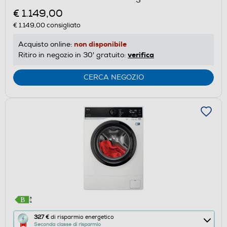
il
€ 1.149,00
Calcolatore
di
€ 1.149,00
consigliato
risparmio
non disponibile
Acquisto online:
energetico
verifica
Ritiro in negozio in 30' gratuito:
di
Youreko.
CERCA NEGOZIO
Questa
327 €
di risparmio energetico
Seconda classe di risparmio