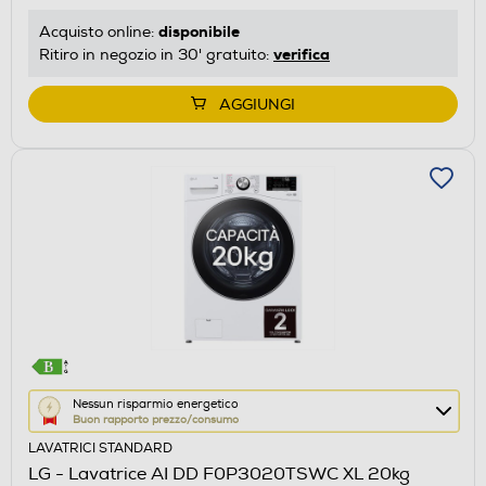
risparmio
disponibile
Acquisto online:
energetico
verifica
Ritiro in negozio in 30' gratuito:
di
Youreko.
AGGIUNGI
Questa
Nessun risparmio energetico
Buon rapporto prezzo/consumo
azione
LAVATRICI STANDARD
aprirà
LG - Lavatrice AI DD F0P3020TSWC XL 20kg
il