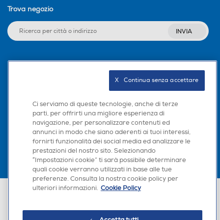
Trova negozio
INVIA
Seguici sui social
X   Continua senza accettare
Ci serviamo di queste tecnologie, anche di terze
parti, per offrirti una migliore esperienza di
Scarica la nostra app
navigazione, per personalizzare contenuti ed
annunci in modo che siano aderenti ai tuoi interessi,
fornirti funzionalità dei social media ed analizzare le
prestazioni del nostro sito. Selezionando
“Impostazioni cookie” ti sarà possibile determinare
×
quali cookie verranno utilizzati in base alle tue
Hai bisogno di un
preferenze. Consulta la nostra cookie policy per
suggerimento su cosa
ulteriori informazioni.
Cookie Policy
Euronics Italia SpA. Sede legale Via Montefeltro, 6/a 20156 Milano
acquistare?
Partita Iva, Codice Fiscale e iscrizione CCIAA Milano Monza Brianza Lodi
n. 13337170156. Codice intermediario SDI: HHBD9AK. Vendite soggette
agli Artt. 45 e ss del Codice del Consumo in tema di Diritti dei
Chatta con RONICS