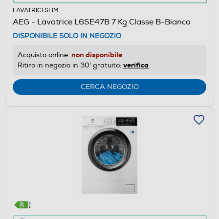
azione
LAVATRICI SLIM
aprirà
AEG - Lavatrice L6SE47B 7 Kg Classe B-Bianco
il
DISPONIBILE SOLO IN NEGOZIO
Calcolatore
di
non disponibile
Acquisto online:
risparmio
verifica
Ritiro in negozio in 30' gratuito:
energetico
di
CERCA NEGOZIO
Youreko.