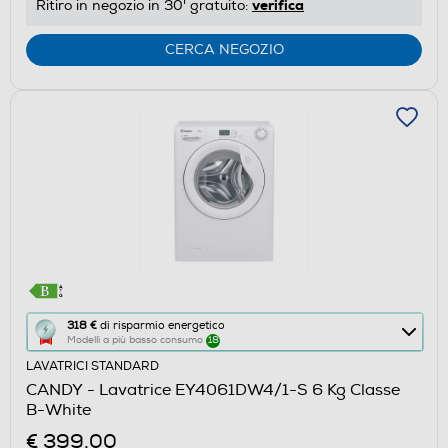
verifica
Ritiro in negozio in 30' gratuito:
CERCA NEGOZIO
Questa
318 €
di risparmio energetico
Modelli a più basso consumo
18
azione
LAVATRICI STANDARD
aprirà
CANDY - Lavatrice EY4061DW4/1-S 6 Kg Classe
il
B-White
Calcolatore
€ 399,00
di