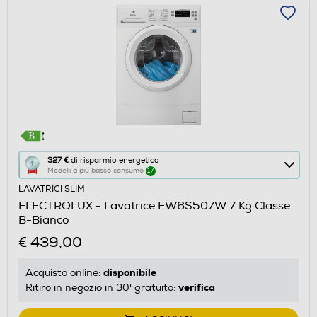
Questa
327 €
di risparmio energetico
Modelli a più basso consumo
17
azione
LAVATRICI SLIM
aprirà
ELECTROLUX - Lavatrice EW6S507W 7 Kg Classe
il
B-Bianco
Calcolatore
€ 439,00
di
risparmio
disponibile
Acquisto online:
energetico
verifica
Ritiro in negozio in 30' gratuito:
di
Youreko.