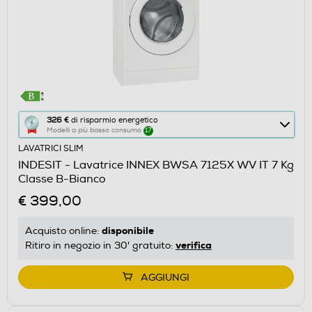
Questa
326 €
di risparmio energetico
Modelli a più basso consumo
17
azione
LAVATRICI SLIM
aprirà
INDESIT - Lavatrice INNEX BWSA 7125X WV IT 7 Kg
il
Classe B-Bianco
Calcolatore
€ 399,00
di
risparmio
disponibile
Acquisto online:
energetico
verifica
Ritiro in negozio in 30' gratuito:
di
Youreko.
AGGIUNGI