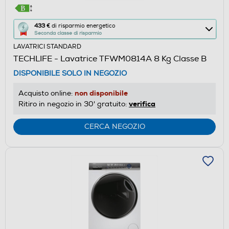
Questa
433 €
di risparmio energetico
Seconda classe di risparmio
azione
LAVATRICI STANDARD
aprirà
TECHLIFE - Lavatrice TFWM0814A 8 Kg Classe B
il
DISPONIBILE SOLO IN NEGOZIO
Calcolatore
di
non disponibile
Acquisto online:
risparmio
verifica
Ritiro in negozio in 30' gratuito:
energetico
di
CERCA NEGOZIO
Youreko.