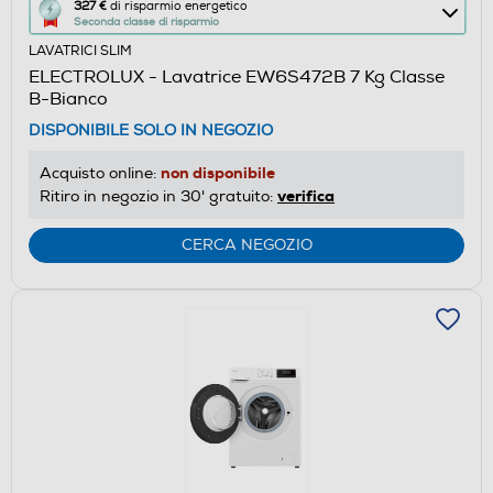
Questa
327 €
di risparmio energetico
Seconda classe di risparmio
azione
LAVATRICI SLIM
aprirà
ELECTROLUX - Lavatrice EW6S472B 7 Kg Classe
il
B-Bianco
Calcolatore
DISPONIBILE SOLO IN NEGOZIO
di
risparmio
non disponibile
Acquisto online:
energetico
verifica
Ritiro in negozio in 30' gratuito:
di
Youreko.
CERCA NEGOZIO