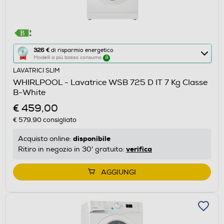
Questa
326 €
di risparmio energetico
Modelli a più basso consumo
8
azione
LAVATRICI SLIM
aprirà
WHIRLPOOL - Lavatrice WSB 725 D IT 7 Kg Classe
il
B-White
Calcolatore
€ 459,00
di
€ 579,90
consigliato
risparmio
energetico
disponibile
Acquisto online:
di
verifica
Ritiro in negozio in 30' gratuito:
Youreko.
AGGIUNGI