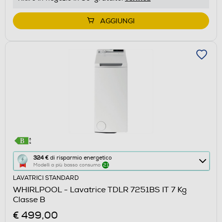
AGGIUNGI
Questa
324 €
di risparmio energetico
Modelli a più basso consumo
21
azione
LAVATRICI STANDARD
aprirà
WHIRLPOOL - Lavatrice TDLR 7251BS IT 7 Kg
il
Classe B
Calcolatore
€ 499,00
di