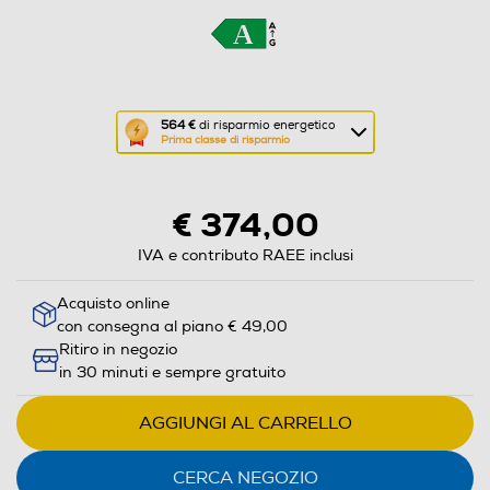
Questa
564 €
di risparmio energetico
Prima classe di risparmio
azione
aprirà
il
€ 374,00
Calcolatore
di
IVA e contributo RAEE inclusi
risparmio
Acquisto online
energetico
con consegna al piano € 49,00
di
Ritiro in negozio
Youreko.
in 30 minuti e sempre gratuito
AGGIUNGI AL CARRELLO
CERCA NEGOZIO