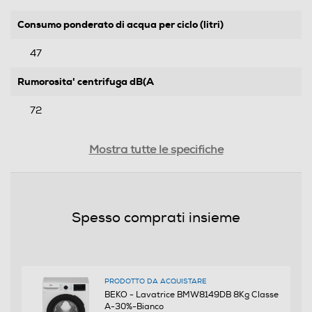
Consumo ponderato di acqua per ciclo (litri)
47
Rumorosita' centrifuga dB(A
72
Durata programma 60° pieno carico-min
Mostra tutte le specifiche
218
Durata programma Eco 40-60 alla capacità nominale
(ore,min)
Spesso comprati insieme
218
Efficienze
PRODOTTO DA ACQUISTARE
BEKO - Lavatrice BMW8149DB 8Kg Classe
Nuova Classe efficienza energetica
A-30%-Bianco