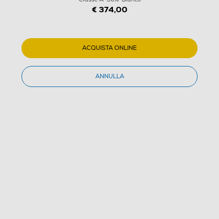
€ 374,00
ACQUISTA ONLINE
ANNULLA
1
/
9
BEKO - Lavatrice BMW8149DB 8Kg Classe A-30%-
Bianco
(0)
Dettagli Prodotto
Confronta