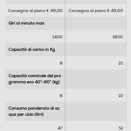
Y
s
s
Consegna al piano € 49,00
Consegna al piano € 49,00
u
u
Opzioni
5
5
Giri al minuto max
Giri al minuto max
s
s
Regolazione centrifuga
t
t
e
e
1400
1600
l
l
l
l
Capacità di carico in Kg
Capacità di carico in Kg
Regolazione temperatura
e
e
.
.
8
10
1
4
Capacità nominale del pro
Capacità nominale del pro
3
Sicurezza
gramma eco 40°-60° (kg)
gramma eco 40°-60° (kg)
r
e
Antischiuma
8
10
c
e
Consumo ponderato di ac
Consumo ponderato di ac
n
qua per ciclo (litri)
qua per ciclo (litri)
Acqua stop
s
i
47
51
o