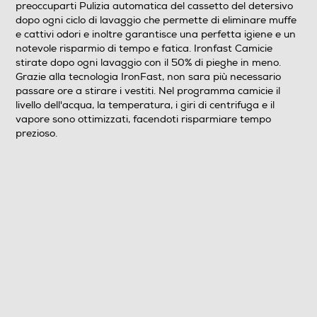
preoccuparti Pulizia automatica del cassetto del detersivo
Programmi speciali
dopo ogni ciclo di lavaggio che permette di eliminare muffe
e cattivi odori e inoltre garantisce una perfetta igiene e un
Eco 40-60°C, Cotone, Sintetico, Rapido, A mano/Lana,
notevole risparmio di tempo e fatica. Ironfast Camicie
stirate dopo ogni lavaggio con il 50% di pieghe in meno.
Jeans/denim, Mix, Centrifuga/scarico, Risciacquo,
Grazie alla tecnologia IronFast, non sara più necessario
Hygiene+, Stain care, Camicia/maglietta, Vapore,
passare ore a stirare i vestiti. Nel programma camicie il
Freddo
livello dell'acqua, la temperatura, i giri di centrifuga e il
vapore sono ottimizzati, facendoti risparmiare tempo
Funzioni e Plus
prezioso.
Auto/Ecodosatore
Senza Auto/Ecodosatore
Controllo elettronico
Silence/Super Silence