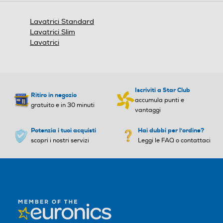
Acciaio inox
una
Durata programma 60° m
Durata programma 60° m
finestra
Lavatrici Standard
Integrazione
ezzo carico-min
ezzo carico-min
modale.
Lavatrici Slim
Lavatrici
Non integrata
Volume cestello-l
Durata programma 40° m
Durata programma 40° m
ezzo carico-min
ezzo carico-min
55
Iscriviti a Star Club
Ritiro in negozio
accumula punti e
gratuito e in 30 minuti
vantaggi
Dimensioni - Peso
Nuova Classe efficienza en
Nuova Classe efficienza en
Potenzia i tuoi acquisti
Hai dubbi per l'ordine?
Altezza-mm
ergetica
ergetica
scopri i nostri servizi
Leggi le FAQ o contattaci
845
A
A
Larghezza-mm
Classe centrifuga
Classe centrifuga
600
B
B
Profondità-mm