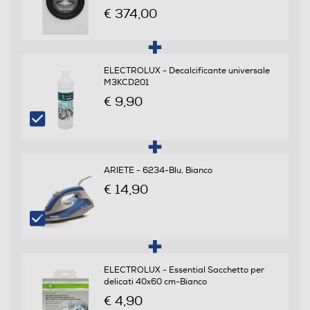
€ 374,00
A
Classe centrifuga
ELECTROLUX - Decalcificante universale
B
M3KCD201
€ 9,90
Classe emissione rumore centrifuga
Classe rumore centrifuga A
ARIETE - 6234-Blu, Bianco
Consumi
€ 14,90
Consumo acqua in litri
47
Consumo ponderato di energia per 100 cicli (kWh)
ELECTROLUX - Essential Sacchetto per
delicati 40x60 cm-Bianco
33
€ 4,90