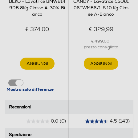
BEKO - Lavatrice BMW814
CANDY - Lavatrice CSO61
9DB 8Kg Classe A-30%-Bi
06TWMB6/1-S 10 Kg Clas
anco
se A-Bianco
Tasto partenza ritardata
€ 374,00
€ 329,99
€ 499,00
prezzo consigliato
Wi-Fi
AGGIUNGI
AGGIUNGI
Diagnosi remota
Mostra solo differenze
Controllo remoto APP
Recensioni
Recensioni
0.0
(0)
4.5
(143)
0
4
Altre funzioni
.
.
Spedizione
Spedizione
0
5