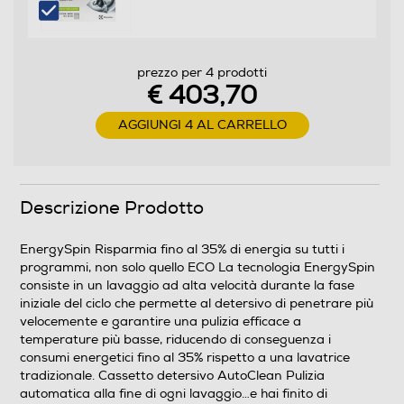
Programmi
Numero programmi
prezzo per 4 prodotti
€ 403,70
15
AGGIUNGI 4 AL CARRELLO
Programma Eco
Programma lavaggio a mano
Descrizione Prodotto
EnergySpin Risparmia fino al 35% di energia su tutti i
programmi, non solo quello ECO La tecnologia EnergySpin
Programma breve
consiste in un lavaggio ad alta velocità durante la fase
iniziale del ciclo che permette al detersivo di penetrare più
velocemente e garantire una pulizia efficace a
temperature più basse, riducendo di conseguenza i
Programma lana
consumi energetici fino al 35% rispetto a una lavatrice
tradizionale. Cassetto detersivo AutoClean Pulizia
automatica alla fine di ogni lavaggio…e hai finito di