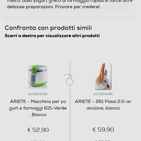
fresco, dallo yogurt greco al formaggio rapido e tante altre
deliziose preparazioni. Provare per credere!
Peso-Kg
1,8
Confronta con prodotti simili
Scorri a destra per visualizzare altri prodotti
Informazioni sulla sicurezza del prodotto
Clicca qui
ACCESSORI
ACCESSORI
ARIETE - Macchina per yo
ARIETE - 261 Passì 2.0-ar
gurt e formaggi 615-Verde
ancione, bianco
, Bianco
€ 59,90
€ 52,90