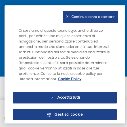
Seguici sui social
X   Continua senza accettare
Ci serviamo di queste tecnologie, anche di terze
parti, per offrirti una migliore esperienza di
navigazione, per personalizzare contenuti ed
Scarica la nostra app
annunci in modo che siano aderenti ai tuoi interessi,
fornirti funzionalità dei social media ed analizzare le
prestazioni del nostro sito. Selezionando
“Impostazioni cookie” ti sarà possibile determinare
quali cookie verranno utilizzati in base alle tue
preferenze. Consulta la nostra cookie policy per
ulteriori informazioni.
Cookie Policy
Euronics Italia SpA. Sede legale Via Montefeltro, 6/a 20156 Milano
Partita Iva, Codice Fiscale e iscrizione CCIAA Milano Monza Brianza Lodi
n. 13337170156. Codice intermediario SDI: HHBD9AK. Vendite soggette
Accetta tutti
agli Artt. 45 e ss del Codice del Consumo in tema di Diritti dei
Consumatori.
Gestisci cookie
AGGIUNGI AL CARRELLO