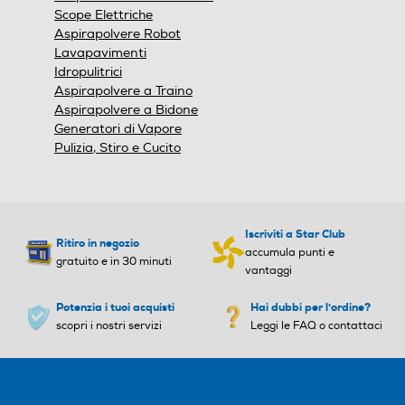
Scope Elettriche
Aspirapolvere Robot
Lavapavimenti
Idropulitrici
Aspirapolvere a Traino
Aspirapolvere a Bidone
Generatori di Vapore
Pulizia, Stiro e Cucito
Iscriviti a Star Club
Ritiro in negozio
accumula punti e
gratuito e in 30 minuti
vantaggi
Potenzia i tuoi acquisti
Hai dubbi per l'ordine?
scopri i nostri servizi
Leggi le FAQ o contattaci