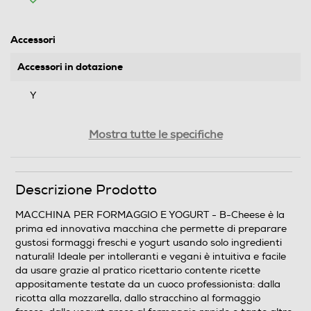
Accessori
Accessori in dotazione
Y
Dimensioni - Peso
Mostra tutte le specifiche
Altezza-mm
Descrizione Prodotto
210
MACCHINA PER FORMAGGIO E YOGURT - B-Cheese è la
Larghezza-mm
prima ed innovativa macchina che permette di preparare
gustosi formaggi freschi e yogurt usando solo ingredienti
210
naturali! Ideale per intolleranti e vegani è intuitiva e facile
da usare grazie al pratico ricettario contente ricette
Profondità-mm
appositamente testate da un cuoco professionista: dalla
ricotta alla mozzarella, dallo stracchino al formaggio
240