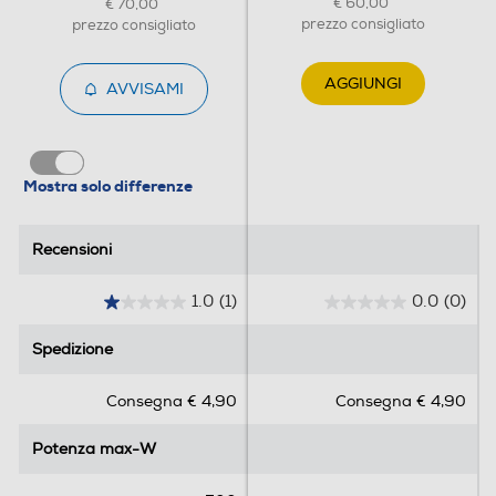
€ 60,00
€ 70,00
prezzo consigliato
prezzo consigliato
AGGIUNGI
AVVISAMI
Mostra solo differenze
Recensioni
Recensioni
1.0
(1)
0.0
(0)
1
0
.
.
Spedizione
Spedizione
0
0
s
s
Consegna € 4,90
Consegna € 4,90
u
u
5
5
Potenza max-W
Potenza max-W
s
s
t
t