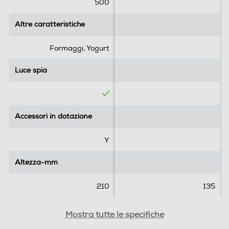
e
e
500
l
l
l
l
Altre caratteristiche
Altre caratteristiche
e
e
.
.
Formaggi, Yogurt
1
r
Luce spia
Luce spia
e
c
e
n
Accessori in dotazione
Accessori in dotazione
s
i
Y
o
n
Altezza-mm
e
Altezza-mm
210
135
Larghezza-mm
Larghezza-mm
Mostra tutte le specifiche