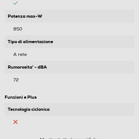
Potenza max-W
850
Tipo di alimentazione
A rete
Rumorosita' - dBA
72
Funzioni e Plus
Tecnologia ciclonica
Regolatore di potenza