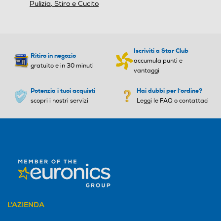
Pulizia, Stiro e Cucito
Questo prodotto è dotato del
filtro HEPA H13 lavabile che
Altre specifiche Filtro HEP
Altre specifiche Filtro HEP
trattiene gli allergeni per
A
A
riemettere aria pulita. Inoltre, il
Iscriviti a Star Club
sacchetto Epa da 3,5 l con
Ritiro in negozio
HEPA 13
accumula punti e
carboni attivi riduce i cattivi
gratuito e in 30 minuti
vantaggi
odori.
Filtro lavabile rimovibile
Filtro lavabile rimovibile
Potenzia i tuoi acquisti
Hai dubbi per l'ordine?
scopri i nostri servizi
Leggi le FAQ o contattaci
Indicatore sacco pieno
Indicatore sacco pieno
Riavvolgimento cavo
Riavvolgimento cavo
Perfetto per chi ama
L'AZIENDA
Funzione Wet & Dry
Funzione Wet & Dry
gli animali