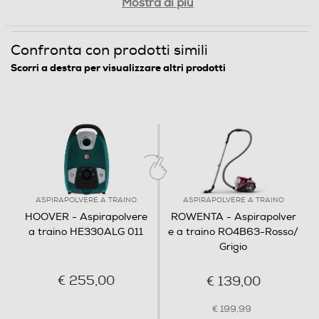
Mostra di più
Turbo spazzola
Confronta con prodotti simili
Scorri a destra per visualizzare altri prodotti
Aspirabriciole
Design compatto
H-ENERGY 300 è progettato per
integrarsi perfettamente
Battitappeto
all'interno dello spazio abitativo:
facile da riporre anche in un
armadio. Anche gli accessori
ASPIRAPOLVERE A TRAINO
ASPIRAPOLVERE A TRAINO
come il tubo flessibile e la
Ruote gommate
HOOVER - Aspirapolvere
ROWENTA - Aspirapolver
spazzola si adattano al prodotto
a traino HE330ALG 011
e a traino RO4B63-Rosso/
così da ridurre al minimo le
Grigio
dimensioni.
Ruote piroettanti
€ 255,00
€ 139,00
€ 199,99