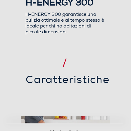
H-ENERGY 300
Funzione Wet & Dry
H-ENERGY 300 garantisce una
pulizia ottimale e al tempo stesso è
ideale per chi ha abitazioni di
piccole dimensioni.
Lunghezza cavo-m
7
Raggio d'azione-m
10
Caratteristiche
Dotazioni - Personalizzazioni
Tubo telescopico
Spazzola parquet