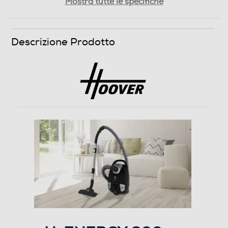
Mostra tutte le specifiche
Filtro HEPA
Descrizione Prodotto
Altre specifiche Filtro HEPA
HEPA 13
Filtro lavabile rimovibile
Indicatore sacco pieno
Riavvolgimento cavo