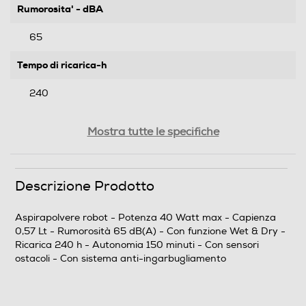
Rumorosita' - dBA
65
Tempo di ricarica-h
240
Autonomia-min
Mostra tutte le specifiche
150
Descrizione Prodotto
Funzioni e Plus
Funzione Wet & Dry
Aspirapolvere robot - Potenza 40 Watt max - Capienza
0,57 Lt - Rumorosità 65 dB(A) - Con funzione Wet & Dry -
Ricarica 240 h - Autonomia 150 minuti - Con sensori
ostacoli - Con sistema anti-ingarbugliamento
Sensori ostacoli