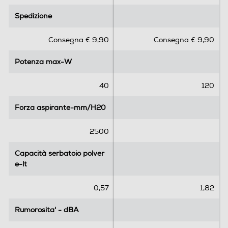
.
.
Spedizione
Spedizione
0
0
s
s
Consegna € 9,90
Consegna € 9,90
u
u
5
5
Potenza max-W
Potenza max-W
s
s
t
t
e
e
40
120
l
l
l
l
Forza aspirante-mm/H20
Forza aspirante-mm/H20
e
e
.
.
2500
2
r
Capacità serbatoio polver
Capacità serbatoio polver
e
e-lt
e-lt
c
e
0,57
1,82
n
s
Rumorosita' - dBA
Rumorosita' - dBA
i
o