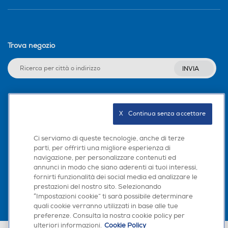
Trova negozio
INVIA
Seguici sui social
X   Continua senza accettare
Ci serviamo di queste tecnologie, anche di terze
parti, per offrirti una migliore esperienza di
navigazione, per personalizzare contenuti ed
Scarica la nostra app
annunci in modo che siano aderenti ai tuoi interessi,
fornirti funzionalità dei social media ed analizzare le
prestazioni del nostro sito. Selezionando
“Impostazioni cookie” ti sarà possibile determinare
quali cookie verranno utilizzati in base alle tue
preferenze. Consulta la nostra cookie policy per
Telecomando
Telecomando
ulteriori informazioni.
Cookie Policy