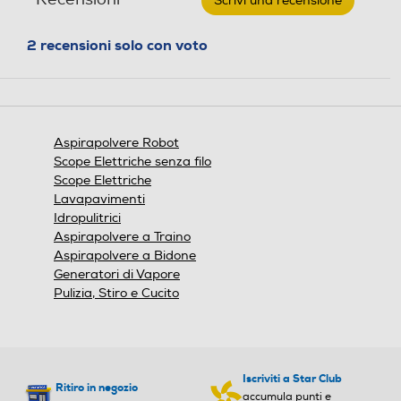
Scrivi una recensione
.
F9
Questa
Pro
azione
2 recensioni solo con voto
VM
aprirà
Combo
una
Sistema antiurto Soft touc
Sistema antiurto Soft touc
+
1
finestra
h
h
side
modale.
brush-
Bianco
Aspirapolvere Robot
Scope Elettriche senza filo
Timer
Timer
Scope Elettriche
Lavapavimenti
Idropulitrici
Aspirapolvere a Traino
Filtro HEPA
Filtro HEPA
Aspirapolvere a Bidone
Generatori di Vapore
Pulizia, Stiro e Cucito
Filtro lavabile rimovibile
Filtro lavabile rimovibile
Iscriviti a Star Club
Ritiro in negozio
accumula punti e