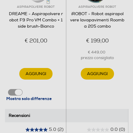
ASPIRAPOLVERE ROBOT
ASPIRAPOLVERE ROBOT
380
DREAME - Aspirapolvere r
iROBOT - Robot aspirapol
obot F9 Pro VM Combo + 1
vere lavapavimenti Roomb
Larghezza-mm
side brush-Bianco
a 205 combo
380
€ 201,00
€ 199,00
Profondità-mm
€ 449,00
135
prezzo consigliato
Peso-Kg
AGGIUNGI
AGGIUNGI
3,4
Informazioni sulla sicurezza del prodotto
Mostra solo differenze
Clicca qui
Recensioni
Recensioni
5.0
(2)
0.0
(0)
5
0