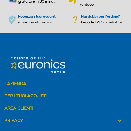
gratuito e in 30 minuti
Altre funzioni
Altre funzioni
vantaggi
Potenzia i tuoi acquisti
Hai dubbi per l'ordine?
scopri i nostri servizi
Leggi le FAQ o contattaci
L'AZIENDA
PER I TUOI ACQUISTI
AREA CLIENTI
PRIVACY