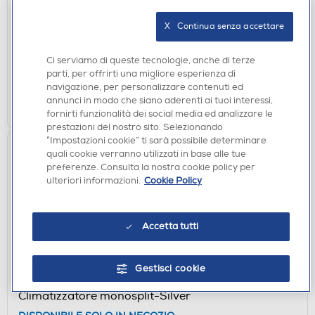
BLOMBERG - Kit BLEVPK091+BLEVPB-Bianco
X   Continua senza accettare
DISPONIBILE SOLO IN NEGOZIO
non disponibile
Acquisto online:
Ci serviamo di queste tecnologie, anche di terze
verifica
Ritiro in negozio in 30' gratuito:
parti, per offrirti una migliore esperienza di
navigazione, per personalizzare contenuti ed
CERCA NEGOZIO
annunci in modo che siano aderenti ai tuoi interessi,
fornirti funzionalità dei social media ed analizzare le
prestazioni del nostro sito. Selezionando
“Impostazioni cookie” ti sarà possibile determinare
quali cookie verranno utilizzati in base alle tue
preferenze. Consulta la nostra cookie policy per
ulteriori informazioni.
Cookie Policy
Accetta tutti
CONDIZIONATORI FISSI
Gestisci cookie
MITSUBISHI ELECTRIC - Kit MSZ-EF35VGK
Climatizzatore monosplit-Silver