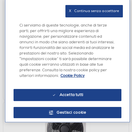
X   Continua senza accettare
Ci serviamo di queste tecnologie, anche di terze
parti, per offrirti una migliore esperienza di
navigazione, per personalizzare contenuti ed
UMIDIFICATORI
annunci in modo che siano aderenti ai tuoi interessi,
ARDES - Umidificatore AR5AMR08-Nero
fornirti funzionalità dei social media ed analizzare le
prestazioni del nostro sito. Selezionando
€ 69,90
“Impostazioni cookie” ti sarà possibile determinare
quali cookie verranno utilizzati in base alle tue
disponibile
Acquisto online:
preferenze. Consulta la nostra cookie policy per
verifica
Ritiro in negozio in 30' gratuito:
ulteriori informazioni.
Cookie Policy
AGGIUNGI
Accetta tutti
Gestisci cookie