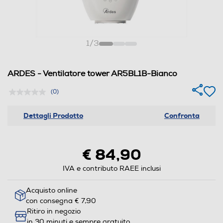
1
/
3
ARDES - Ventilatore tower AR5BL1B-Bianco
(0)
Dettagli Prodotto
Confronta
€ 84,90
IVA e contributo RAEE inclusi
Acquisto online
con consegna € 7,90
Ritiro in negozio
in 30 minuti e sempre gratuito