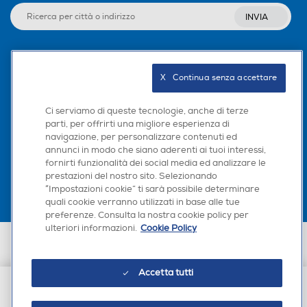
210
400
INVIA
Peso-Kg
Peso-Kg
Seguici sui social
2,75
5,2
X   Continua senza accettare
Ci serviamo di queste tecnologie, anche di terze
parti, per offrirti una migliore esperienza di
navigazione, per personalizzare contenuti ed
Scarica la nostra app
annunci in modo che siano aderenti ai tuoi interessi,
fornirti funzionalità dei social media ed analizzare le
prestazioni del nostro sito. Selezionando
“Impostazioni cookie” ti sarà possibile determinare
quali cookie verranno utilizzati in base alle tue
preferenze. Consulta la nostra cookie policy per
ulteriori informazioni.
Cookie Policy
Euronics Italia SpA. Sede legale Via Montefeltro, 6/a 20156 Milano
Partita Iva, Codice Fiscale e iscrizione CCIAA Milano Monza Brianza Lodi
n. 13337170156. Codice intermediario SDI: HHBD9AK. Vendite soggette
Accetta tutti
agli Artt. 45 e ss del Codice del Consumo in tema di Diritti dei
Consumatori.
€ 84,90