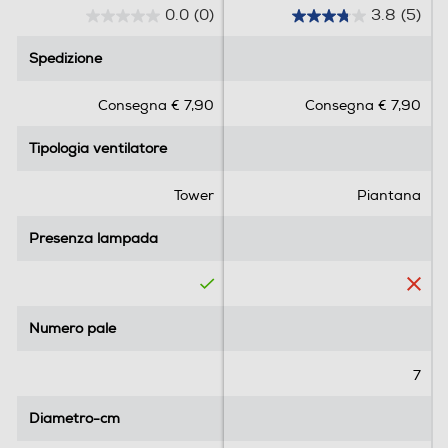
0.0
(0)
3.8
(5)
0
3
.
.
Spedizione
Spedizione
0
8
s
s
Consegna € 7,90
Consegna € 7,90
u
u
5
5
Tipologia ventilatore
Tipologia ventilatore
s
s
t
t
e
e
Tower
Piantana
l
l
l
l
Presenza lampada
Presenza lampada
e
e
.
.
5
r
Numero pale
Numero pale
e
c
7
e
n
Diametro-cm
Diametro-cm
s
i