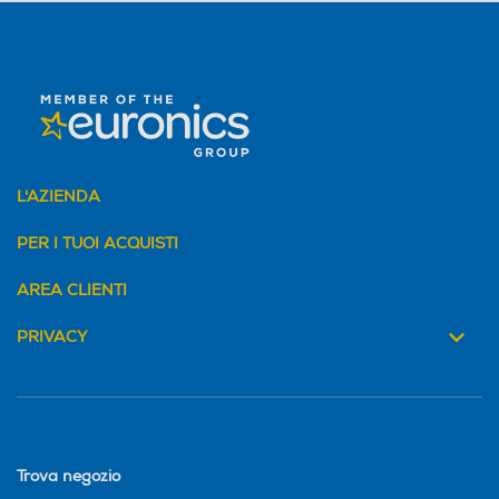
Funzione brezza
Funzione brezza
Nebulizzazione
Nebulizzazione
L'AZIENDA
PER I TUOI ACQUISTI
Altezza-mm
Altezza-mm
AREA CLIENTI
580
1345
PRIVACY
Larghezza-mm
Larghezza-mm
295
401
Profondità-mm
Profondità-mm
Trova negozio