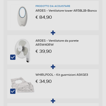
3
PRODOTTO DA ACQUISTARE
ARDES - Ventilatore tower AR5BL1B-Bianco
Display LCD
€ 84,90
Telecomando
ARDES - Ventilatore da parete
AR5W40RW
€ 39,90
Diffusore aromi
Funzione brezza
WHIRLPOOL - Kit guarnizioni ASK023
€ 34,90
Nebulizzazione