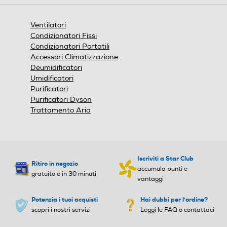
aprirà
una
finestra
Ventilatori
modale.
Altezza regolabile
Altezza regolabile
Condizionatori Fissi
Condizionatori Portatili
Accessori Climatizzazione
Deumidificatori
Numero di velocità
Numero di velocità
Umidificatori
Purificatori
Purificatori Dyson
3
Trattamento Aria
Display LCD
Display LCD
Iscriviti a Star Club
Ritiro in negozio
Telecomando
Telecomando
accumula punti e
gratuito e in 30 minuti
vantaggi
Potenzia i tuoi acquisti
Hai dubbi per l'ordine?
scopri i nostri servizi
Leggi le FAQ o contattaci
Diffusore aromi
Diffusore aromi