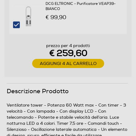
DCG ELTRONIC - Purificatore VEAP39-
BIANCO
Dimensioni - Peso
€ 99,90
Altezza-mm
580
prezzo per 4 prodotti
€ 259,60
Larghezza-mm
AGGIUNGI 4 AL CARRELLO
295
Profondità-mm
210
Descrizione Prodotto
Peso-Kg
Ventilatore tower - Potenza 60 Watt max - Con timer - 3
velocità - Con lampada - Con display LCD - Con
2,75
telecomando - Potente e stabile velocità dell’aria. Luce
notturna LED a 4 colori. Timer 7,5 ore - Comandi touch -
Silenzioso - Oscillazione laterale automatica - Un elemento
Descrizione
di design, sicuro, efficiente e facile da utilizzare