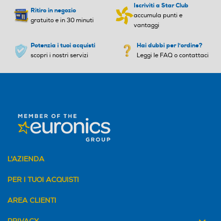
Iscriviti a Star Club
Ritiro in negozio
Altezza regolabile
Altezza regolabile
accumula punti e
gratuito e in 30 minuti
vantaggi
Potenzia i tuoi acquisti
Hai dubbi per l'ordine?
scopri i nostri servizi
Leggi le FAQ o contattaci
Diffusore aromi
Diffusore aromi
Funzione brezza
Funzione brezza
Numero di velocità
Numero di velocità
L'AZIENDA
PER I TUOI ACQUISTI
Peso-Kg
Peso-Kg
AREA CLIENTI
2
5,2