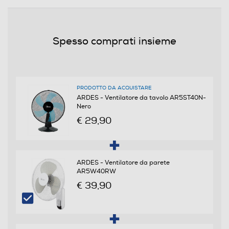
Display LCD
Spesso comprati insieme
Telecomando
PRODOTTO DA ACQUISTARE
ARDES - Ventilatore da tavolo AR5ST40N-
Nero
Nebulizzazione
€ 29,90
Dimensioni - Peso
ARDES - Ventilatore da parete
AR5W40RW
Peso-Kg
€ 39,90
2