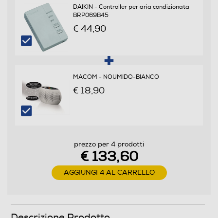
Descrizione
DAIKIN - Controller per aria condizionata
BRP069B45
Descrizione marketing
€ 44,90
Ventilatore da tavolo Ø 40 cm, pala colorata in
semitrasparenza turchese. 5 pale, griglia a nido d’ape,
oscillazione laterale automatica. Inclinazione verticale.
Potenza 50W, 3 velocità, look total black.
MACOM - NOUMIDO-BIANCO
€ 18,90
Informazioni sulla sicurezza del prodotto
Clicca qui
prezzo per 4 prodotti
€ 133,60
AGGIUNGI 4 AL CARRELLO
Descrizione Prodotto