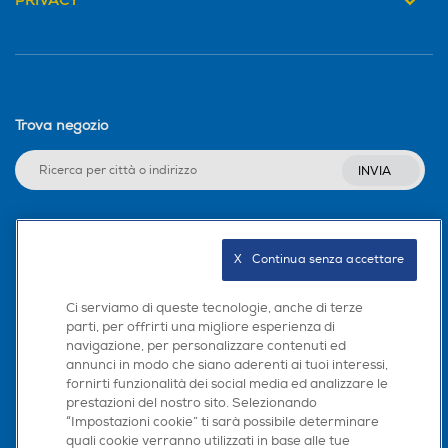
PRIVACY
Altezza-mm
Altezza-mm
1345
Larghezza-mm
Larghezza-mm
Trova negozio
401
INVIA
Profondità-mm
Profondità-mm
Seguici sui social
400
X   Continua senza accettare
Ci serviamo di queste tecnologie, anche di terze
parti, per offrirti una migliore esperienza di
navigazione, per personalizzare contenuti ed
Scarica la nostra app
annunci in modo che siano aderenti ai tuoi interessi,
fornirti funzionalità dei social media ed analizzare le
prestazioni del nostro sito. Selezionando
“Impostazioni cookie” ti sarà possibile determinare
quali cookie verranno utilizzati in base alle tue