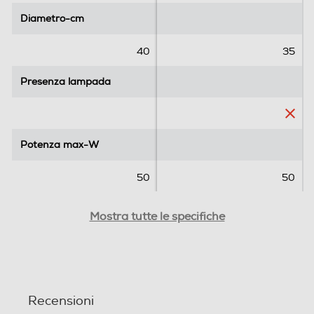
r
Diametro-cm
Diametro-cm
e
c
40
35
e
n
Presenza lampada
Presenza lampada
s
i
o
n
Potenza max-W
Potenza max-W
i
50
50
Rumorosita' - dBA
Rumorosita' - dBA
Mostra tutte le specifiche
56
Timer
Timer
Recensioni