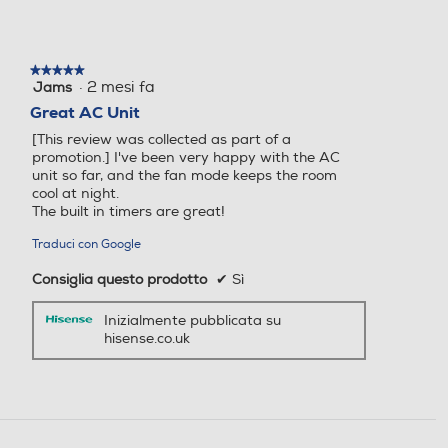
Telecomando
★★★★★
★★★★★
·
2 mesi fa
Jams
5
su
Great AC Unit
Dimensioni - Peso
Quantità F-GAS precarica
Quantità F-GAS precarica
5
[This review was collected as part of a
stelle.
ta kg
ta kg
Altezza UI-mm
promotion.] I've been very happy with the AC
unit so far, and the fan mode keeps the room
cool at night.
723
The built in timers are great!
Larghezza UI-mm
Raffreddamento nominale
Raffreddamento nominale
Traduci con Google
-Btu h
-Btu h
444
Consiglia questo prodotto
✔
Sì
9000
12000
Profondità UI-mm
Prev
Next
Inizialmente pubblicata su
hisense.co.uk
Raffreddamento nominale
Raffreddamento nominale
361
-Kw
-Kw
Peso UI-Kg
10000
2,35
33