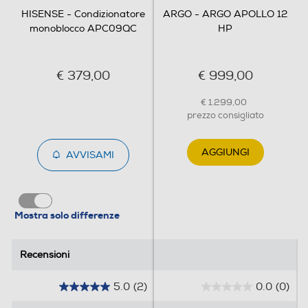
HISENSE - Condizionatore
ARGO - ARGO APOLLO 12
Controllo elettronico
monoblocco APC09QC
HP
Controllo elettronico
€ 379,00
€ 999,00
Sistema purificazione aria
€ 1.299,00
prezzo consigliato
Funzione deumidificatore
AGGIUNGI
AVVISAMI
Ionizzatore
Mostra solo differenze
Recensioni
Recensioni
Funzione solo deumidificazione
5.0
(2)
0.0
(0)
5
0