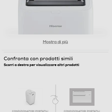
Funzioni e Plus
Pompa di calore
Inverter
Mostra di più
Confronta con prodotti simili
Display
Scorri a destra per visualizzare altri prodotti
Timer
Termostato
CONDIZIONATORI PORTATILI
CONDIZIONATORI PORTATILI