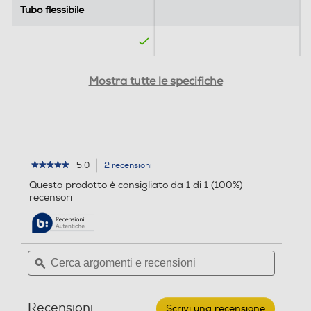
Tubo flessibile
i
Tubo flessibile
Autodiagnosi
Attacchi rapidi
Attacchi rapidi
Mostra tutte le specifiche
Oscillazione automatica griglia
Altre caratteristiche
Altre caratteristiche
Tipo di condensazione
5.0
2 recensioni
L'azione
★★★★★
★★★★★
5
porterà
Aria/Aria
Questo prodotto è consigliato da 1 di 1 (100%)
su
alla
recensori
5
pagina
stelle.
Serbatoio estraibile
delle
Leggi
recensioni.
recensioni
per
Cerca
Cerca
HISENSE
argomenti
ϙ
argoment
-
Avvolgicavo
Condizionatore
e
e
monoblocco
recensioni
recensio
APC09QC
Recensioni
Scrivi una recensione
.