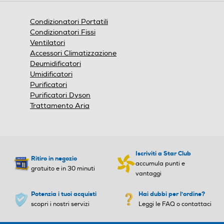
Coefficiente SEER
Coefficiente SEER
Condizionatori Portatili
Informazioni sulla sicurezza del prodotto
2,6
Condizionatori Fissi
Ventilatori
Clicca qui
Tipo di gas utilizzato
Tipo di gas utilizzato
Accessori Climatizzazione
Deumidificatori
R-290
R-32
Umidificatori
Purificatori
Pressione sonora UE-Db
Pressione sonora UE-Db
Purificatori Dyson
Trattamento Aria
54
Riscaldamento nominale-
Riscaldamento nominale-
Btu h
Btu h
Iscriviti a Star Club
Ritiro in negozio
accumula punti e
gratuito e in 30 minuti
vantaggi
Potenzia i tuoi acquisti
Hai dubbi per l'ordine?
Riscaldamento nominale-K
Riscaldamento nominale-K
scopri i nostri servizi
Leggi le FAQ o contattaci
w
w