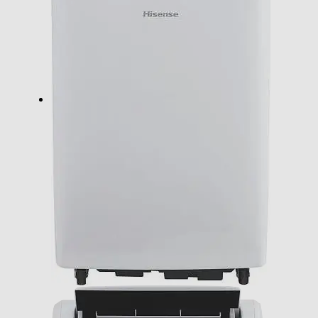
Coefficiente SEER
2,6
Tipo di gas utilizzato
R-290
Pressione sonora UE-Db
54
Efficienze
Classe energia raffreddamento
A
Classe energia riscaldamento
A+