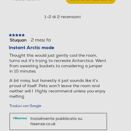
Questa
azione
Filtri
aprirà
1–2 di 2 recensioni
una
Filtro a carboni attivi
finestra
modale.
★★★★★
★★★★★
·
2 mesi fa
Stuquan
5
su
Filtro antiallergico
Instant Arctic mode
5
Thought this would just gently cool the room,
stelle.
turns out it’s trying to recreate Antarctica. Went
from sweating buckets to considering a jumper
Filtro deodorizzante
in 10 minutes.
A bit noisy, but honestly it just sounds like it’s
proud of itself. Pets won’t leave the room and
neither will I. Highly recommend unless you enjoy
Filtro depuratore aria
melting.
Traduci con Google
Inizialmente pubblicata su
Accessori
hisense.co.uk