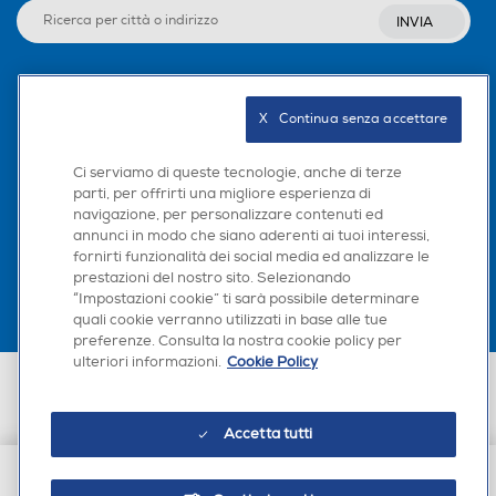
Portatile clima, Cooling only, 2600 W, Wi-Fi,
INVIA
R290
Classe energia raffreddam
Classe energia raffreddam
Multi-function
ento
ento
Hisense portable air conditioner is more than
Seguici sui social
X   Continua senza accettare
just an air conditioner. It can also be used as fan
A
in hot summer days or dehumidifier in wet areas
Ci serviamo di queste tecnologie, anche di terze
Classe energia riscaldame
Classe energia riscaldame
of your home. This 3-in-1 solution (AC + Fan +
parti, per offrirti una migliore esperienza di
nto
nto
Dehumidifier) saves you money and living space.
navigazione, per personalizzare contenuti ed
Scarica la nostra app
annunci in modo che siano aderenti ai tuoi interessi,
A+
fornirti funzionalità dei social media ed analizzare le
prestazioni del nostro sito. Selezionando
Pompa di calore
Pompa di calore
“Impostazioni cookie” ti sarà possibile determinare
quali cookie verranno utilizzati in base alle tue
preferenze. Consulta la nostra cookie policy per
ulteriori informazioni.
Cookie Policy
Euronics Italia SpA. Sede legale Via Montefeltro, 6/a 20156 Milano
Inverter
Inverter
Partita Iva, Codice Fiscale e iscrizione CCIAA Milano Monza Brianza Lodi
n. 13337170156. Codice intermediario SDI: HHBD9AK. Vendite soggette
Accetta tutti
agli Artt. 45 e ss del Codice del Consumo in tema di Diritti dei
Consumatori.