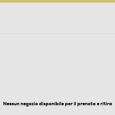
PARTECIPA AL CONCORSO ANNIVERSARIO
ine
 Audio
Elettrodomestici
Foto, Video, Droni
 PORTATILI
CP12H-Bianco
5.0
(1)
Nessun negozio disponibile per il prenota e ritira