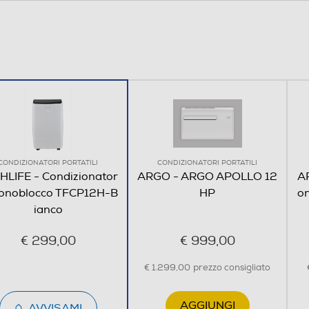
Controllo elettronico
CONDIZIONATORI PORTATILI
CONDIZIONATORI PORTATILI
HLIFE - Condizionator
ARGO - ARGO APOLLO 12
A
onoblocco TFCP12H-B
HP
on
ianco
€ 299,00
€ 999,00
€ 1.299,00
prezzo consigliato
AGGIUNGI
AVVISAMI