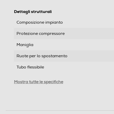
Dettagli strutturali
Composizione impianto
Protezione compressore
Maniglia
Ruote per lo spostamento
Tubo flessibile
Attacchi rapidi
Mostra tutte le specifiche
Quantità F-GAS precaricata kg
Prestazioni