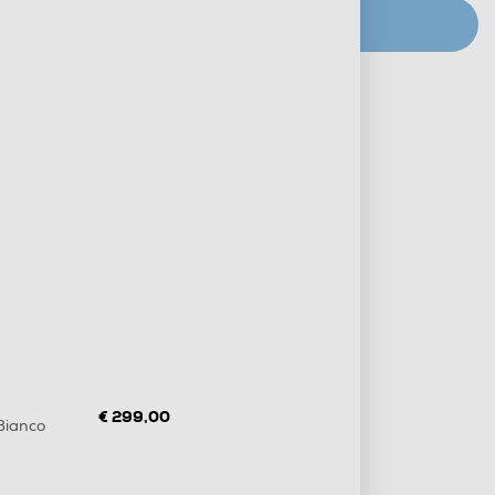
CERCA NEGOZIO
Metodi di pagamento e finanziamenti
Informazioni sulla consegna
Diritto di recesso
€ 299,00
Bianco