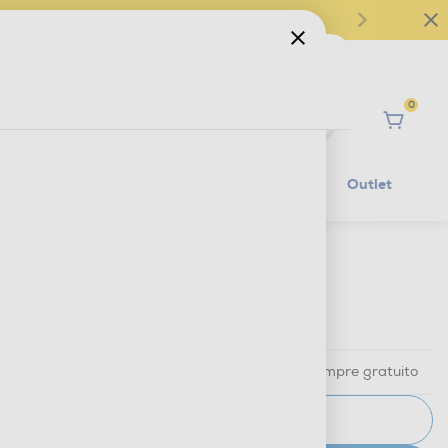
0
Ciao
Mobilità Elettrica
Lifestyle
Outlet
€ 599,99
IVA e contributo RAEE inclusi
Ritiro in negozio
in 30 minuti e sempre gratuito
AVVISAMI