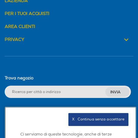
L'AZIENDA
PER I TUOI ACQUISTI
Nebulizzazione
Nebulizzazione
AREA CLIENTI
PRIVACY
Peso-Kg
Peso-Kg
3
5,2
Altezza-mm
Altezza-mm
Trova negozio
1345
INVIA
Larghezza-mm
Larghezza-mm
Seguici sui social
401
X   Continua senza accettare
Profondità-mm
Profondità-mm
Ci serviamo di queste tecnologie, anche di terze