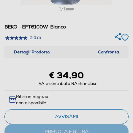
1
/
1
BEKO - EFT6100W-Bianco
5.0
(1)
Dettagli Prodotto
Confronta
€ 34,90
IVA e contributo RAEE inclusi
Ritiro in negozio
non disponibile
AVVISAMI
PRENOTA E RITIRA