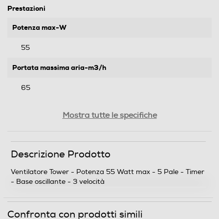
Prestazioni
Potenza max-W
55
Portata massima aria-m3/h
65
Rumorosita' - dBA
Mostra tutte le specifiche
60
Descrizione Prodotto
Funzioni e Plus
Ventilatore Tower - Potenza 55 Watt max - 5 Pale - Timer
Timer
- Base oscillante - 3 velocità
Confronta con prodotti simili
Base oscillante