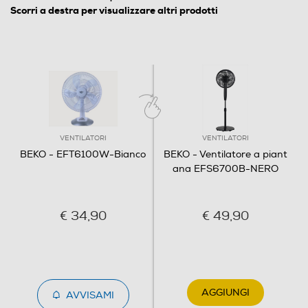
Scorri a destra per visualizzare altri prodotti
Numero di velocità
3
Dimensioni - Peso
VENTILATORI
VENTILATORI
Peso-Kg
BEKO - EFT6100W-Bianco
BEKO - Ventilatore a piant
ana EFS6700B-NERO
3
Descrizione
€ 34,90
€ 49,90
Descrizione marketing
Progettato per soffiare aria con un angolo
particolarmente ampio, il ventilatore da tavolo Beko è
AGGIUNGI
caratterizzato da un design ricercato, ma compatto,
AVVISAMI