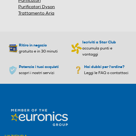
Purificatori
Purificatori Dyson
Trattamento Aria
Altezza regolabile
Altezza regolabile
Iscriviti a Star Club
Ritiro in negozio
Display LCD
Display LCD
accumula punti e
gratuito e in 30 minuti
vantaggi
Potenzia i tuoi acquisti
Hai dubbi per l'ordine?
scopri i nostri servizi
Leggi le FAQ o contattaci
Telecomando
Telecomando
Diffusore aromi
Diffusore aromi
Funzione brezza
Funzione brezza