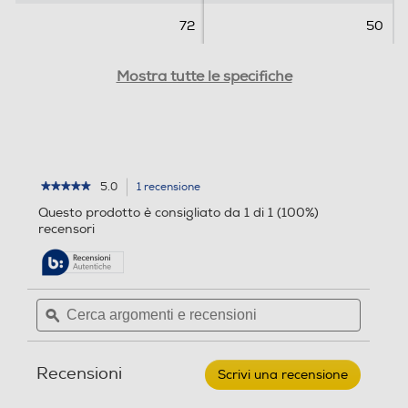
72
50
Rumorosita' - dBA
Rumorosita' - dBA
Mostra tutte le specifiche
56
Timer
Timer
5.0
1 recensione
L'azione
★★★★★
★★★★★
5
porterà
Questo prodotto è consigliato da 1 di 1 (100%)
su
alla
Base oscillante
recensori
Base oscillante
5
pagina
stelle.
delle
Leggi
recensioni.
recensioni
per
Cerca
Cerca
DCG
Spia di funzionamento
Spia di funzionamento
argomenti
ϙ
argoment
ELTRONIC
-
e
e
Ventilatore
recensioni
recensio
da
Recensioni
soffitto
Scrivi una recensione
.
VECRD56WTL-
Questa
Altezza regolabile
Altezza regolabile
BIANCO