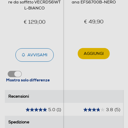
re da soffitto VECRD56WT
ana EFS6700B-NERO
Clicca qui
L-BIANCO
€ 49,90
€ 129,00
AGGIUNGI
AVVISAMI
Mostra solo differenze
Recensioni
Recensioni
5.0
(1)
3.8
(5)
5
3
.
.
Spedizione
Spedizione
0
8