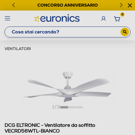
CONCORSO ANNIVERSARIO
0
VENTILATORI
1
/
3
DCG ELTRONIC - Ventilatore da soffitto
VECRD56WTL-BIANCO