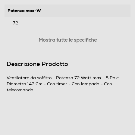
Potenza max-W
72
Funzioni e Plus
Mostra tutte le specifiche
Timer
Descrizione Prodotto
Base oscillante
Ventilatore da soffitto - Potenza 72 Watt max - 5 Pale -
Diametro 142 Cm - Con timer - Con lampada - Con
telecomando
Spia di funzionamento
Altezza regolabile