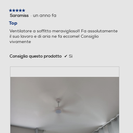
azione
aprirà
★★★★★
★★★★★
una
·
un anno fa
Saramiss
5
finestra
su
Display LCD
Display LCD
Top
modale.
5
Ventilatore a soffitto meraviglioso!! Fa assolutamente
stelle.
il suo lavoro e di aria ne fa eccome! Consiglio
vivamente
Telecomando
Telecomando
Consiglia questo prodotto
✔
Sì
Diffusore aromi
Diffusore aromi
Nebulizzazione
Nebulizzazione
Funzione brezza
Funzione brezza