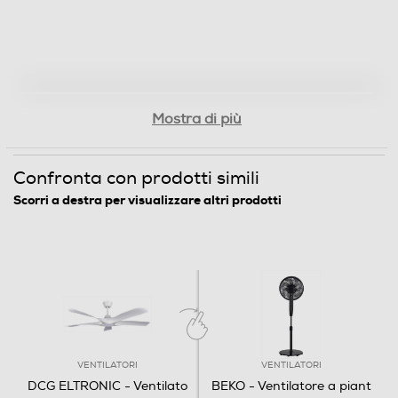
Dimensioni - Peso
Altezza-mm
410
Mostra di più
Larghezza-mm
Confronta con prodotti simili
1420
Scorri a destra per visualizzare altri prodotti
Profondità-mm
1420
Peso-Kg
5,9
VENTILATORI
VENTILATORI
Informazioni sulla sicurezza del prodotto
DCG ELTRONIC - Ventilato
BEKO - Ventilatore a piant