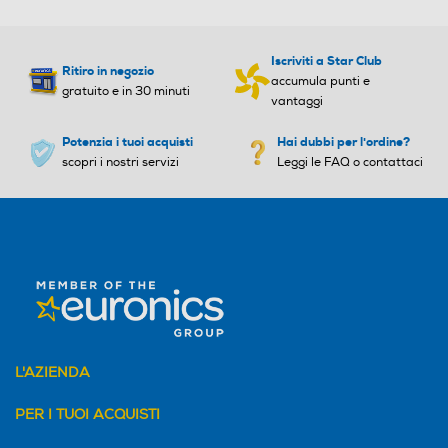
r
a
m
o
Iscriviti a Star Club
Ritiro in negozio
d
accumula punti e
gratuito e in 30 minuti
a
vantaggi
l
e
Potenzia i tuoi acquisti
Hai dubbi per l'ordine?
.
scopri i nostri servizi
Leggi le FAQ o contattaci
L'AZIENDA
PER I TUOI ACQUISTI