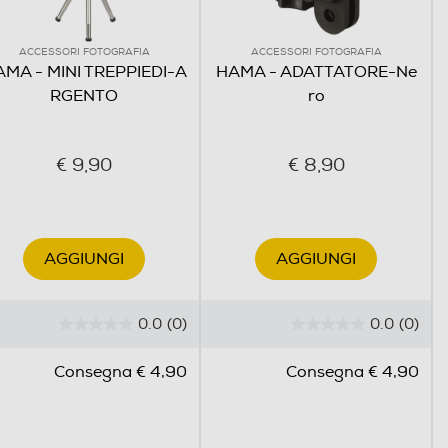
ACCESSORI FOTOGRAFIA
ACCESSORI FOTOGRAFIA
MA - MINI TREPPIEDI-A
HAMA - ADATTATORE-Ne
RGENTO
ro
€ 9,90
€ 8,90
AGGIUNGI
AGGIUNGI
0.0
(0)
0.0
(0)
0
0
.
.
Consegna € 4,90
Consegna € 4,90
0
0
s
s
u
u