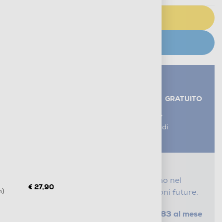
AGGIUNGI AL CARRELLO
CERCA NEGOZIO
Servizi aggiuntivi alla consegna*
RITIRO USATO RAEE
GRATUITO
AGGIUNGI UN SERVIZIO
*I servizi sono esclusi dal costo di
consegna
Proteggi il tuo acquisto
Con i nostri servizi Serena, ti seguiamo nel
€ 27,90
m)
tempo e risparmi sui costi di riparazioni future.
da € 0,83 al mese
SELEZIONA UN PIANO