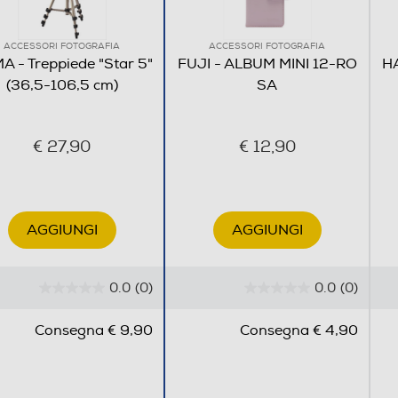
ACCESSORI FOTOGRAFIA
ACCESSORI FOTOGRAFIA
 - Treppiede "Star 5"
FUJI - ALBUM MINI 12-RO
HA
(36,5-106,5 cm)
SA
€ 27,90
€ 12,90
AGGIUNGI
AGGIUNGI
0.0
(0)
0.0
(0)
0
0
.
.
Consegna € 9,90
Consegna € 4,90
0
0
s
s
u
u