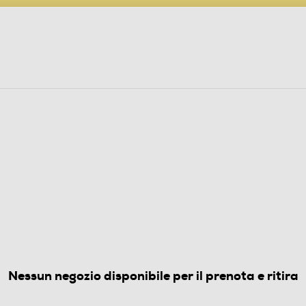
PARTECIPA AL CONCORSO ANNIVERSARIO
ine
 Audio
Elettrodomestici
Foto, Video, Droni
I FOTOGRAFIA
(0)
Nessun negozio disponibile per il prenota e ritira