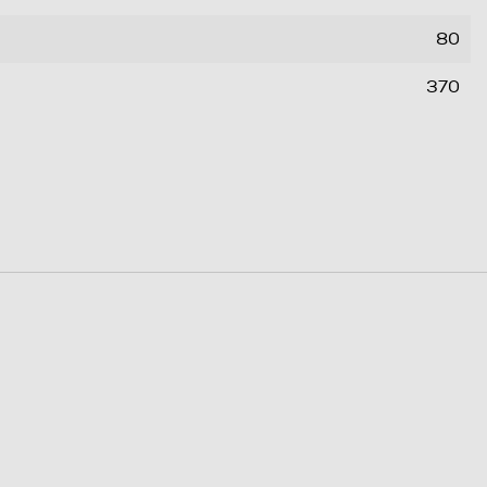
80
370
0,46