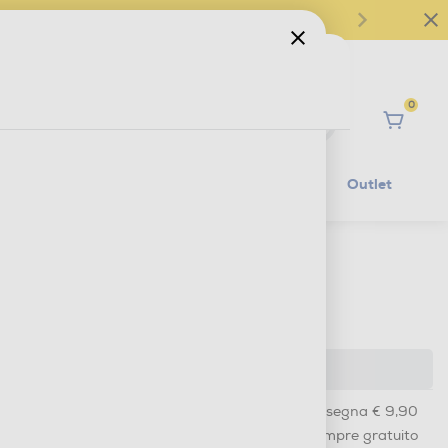
0
Ciao
Mobilità Elettrica
Lifestyle
Outlet
€ 27,90
IVA e contributo RAEE inclusi
Ultimi 2 pezzi disponibili
Acquisto online
con consegna € 9,90
Ritiro in negozio
in 30 minuti e sempre gratuito