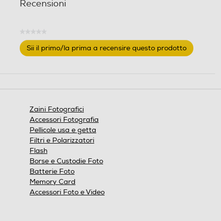
Recensioni
Sintetico
Descrizione materiale
Descrizione materiale
★★★★★
Nessuna
Sii il primo/la prima a recensire questo prodotto
Nylon impermeabile
valutazione
.
Questa
azione
aprirà
una
finestra
Zaini Fotografici
modale.
Accessori Fotografia
Scomparti regolabili
Scomparti regolabili
Pellicole usa e getta
Filtri e Polarizzatori
Flash
Borse e Custodie Foto
Tracolla
Tracolla
Batterie Foto
Memory Card
Accessori Foto e Video
Clip da cintura
Clip da cintura