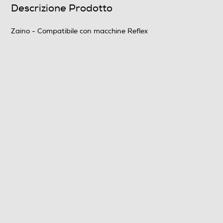
Profondità-mm
Descrizione Prodotto
217
Zaino - Compatibile con macchine Reflex
Peso-Kg
0,8
Informazioni sulla sicurezza del prodotto
Clicca qui