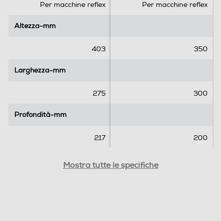
.
.
Per macchine reflex
Per macchine reflex
Altezza-mm
Altezza-mm
403
350
Larghezza-mm
Larghezza-mm
275
300
Profondità-mm
Profondità-mm
217
200
Peso-Kg
Peso-Kg
Mostra tutte le specifiche
0,8
1
Materiale esterno
Materiale esterno