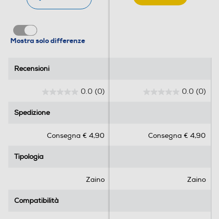
Mostra solo differenze
Recensioni
Recensioni
0.0
(0)
0.0
(0)
0
0
.
.
Spedizione
Spedizione
0
0
s
s
Consegna € 4,90
Consegna € 4,90
u
u
5
5
Tipologia
Tipologia
s
s
t
t
e
e
Zaino
Zaino
l
l
l
l
Compatibilità
Compatibilità
e
e