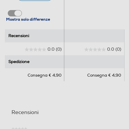
Mostra solo differenze
Recensioni
Recensioni
0.0
(0)
0.0
(0)
0
0
.
.
Spedizione
Spedizione
0
0
s
s
Consegna € 4,90
Consegna € 4,90
u
u
5
5
s
s
t
t
e
e
l
l
Recensioni
l
l
e
e
.
.
★★★★★