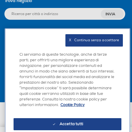
Trova negozio
INVIA
Seguici sui social
X   Continua senza accettare
Ci serviamo di queste tecnologie, anche di terze
parti, per offrirti una migliore esperienza di
navigazione, per personalizzare contenuti ed
Scarica la nostra app
annunci in modo che siano aderenti ai tuoi interessi,
fornirti funzionalità dei social media ed analizzare le
prestazioni del nostro sito. Selezionando
“Impostazioni cookie” ti sarà possibile determinare
quali cookie verranno utilizzati in base alle tue
preferenze. Consulta la nostra cookie policy per
ulteriori informazioni.
Cookie Policy
Euronics Italia SpA. Sede legale Via Montefeltro, 6/a 20156 Milano
Partita Iva, Codice Fiscale e iscrizione CCIAA Milano Monza Brianza Lodi
n. 13337170156. Codice intermediario SDI: HHBD9AK. Vendite soggette
Accetta tutti
agli Artt. 45 e ss del Codice del Consumo in tema di Diritti dei
Consumatori.