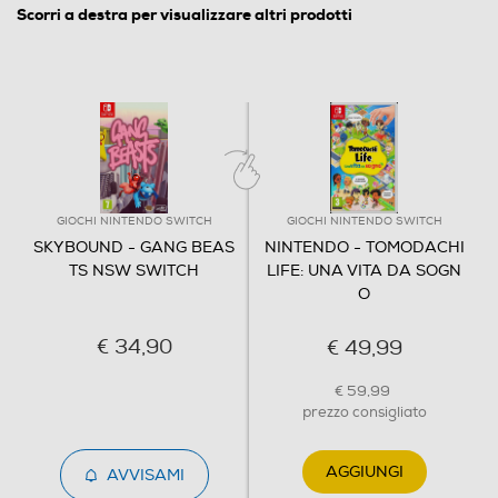
giocatori su una console o 8 giocatori nelle modalità di
Scorri a destra per visualizzare altri prodotti
gioco online, incluso il multiplayer locale wireless, in
esclusiva su Nintendo Switch! L'edizione fisica include un
esclusivo foglio di adesivi da collezione
Contenuti speciali
L'edizione fisica include un esclusivo foglio di adesivi da
collezione
GIOCHI NINTENDO SWITCH
GIOCHI NINTENDO SWITCH
SKYBOUND - GANG BEAS
NINTENDO - TOMODACHI
Informazioni sulla sicurezza del prodotto
TS NSW SWITCH
LIFE: UNA VITA DA SOGN
Clicca qui
O
€ 34,90
€ 49,99
€ 59,99
prezzo consigliato
AGGIUNGI
AVVISAMI