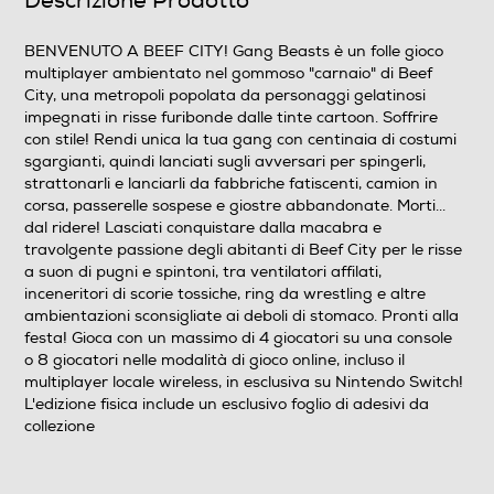
Descrizione Prodotto
07/12/2021
BENVENUTO A BEEF CITY! Gang Beasts è un folle gioco
multiplayer ambientato nel gommoso "carnaio" di Beef
Lingue supportate
City, una metropoli popolata da personaggi gelatinosi
impegnati in risse furibonde dalle tinte cartoon. Soffrire
Italiano
con stile! Rendi unica la tua gang con centinaia di costumi
sgargianti, quindi lanciati sugli avversari per spingerli,
Sottotitoli dell'articolo
strattonarli e lanciarli da fabbriche fatiscenti, camion in
corsa, passerelle sospese e giostre abbandonate. Morti...
Italiano
dal ridere! Lasciati conquistare dalla macabra e
travolgente passione degli abitanti di Beef City per le risse
PEGI
a suon di pugni e spintoni, tra ventilatori affilati,
inceneritori di scorie tossiche, ring da wrestling e altre
da 7 anni in su
ambientazioni sconsigliate ai deboli di stomaco. Pronti alla
festa! Gioca con un massimo di 4 giocatori su una console
Online
o 8 giocatori nelle modalità di gioco online, incluso il
multiplayer locale wireless, in esclusiva su Nintendo Switch!
L'edizione fisica include un esclusivo foglio di adesivi da
collezione
Multigiocatore