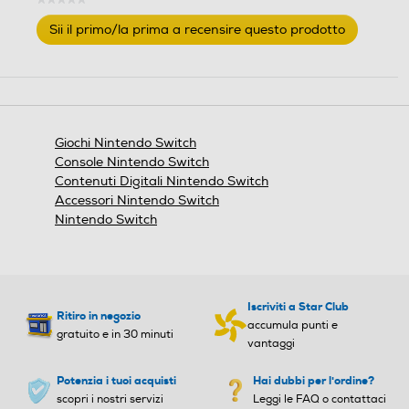
Nessuna
Sii il primo/la prima a recensire questo prodotto
valutazione
.
Questa
azione
aprirà
una
finestra
Giochi Nintendo Switch
modale.
Console Nintendo Switch
Contenuti Digitali Nintendo Switch
Accessori Nintendo Switch
Nintendo Switch
Iscriviti a Star Club
Ritiro in negozio
accumula punti e
gratuito e in 30 minuti
vantaggi
Potenzia i tuoi acquisti
Hai dubbi per l'ordine?
scopri i nostri servizi
Leggi le FAQ o contattaci