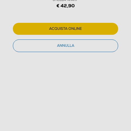
€ 42,90
1
/
1
NINTENDO - Amiibo KIRBY E STELLA WARP
ACQUISTA ONLINE
(0)
ANNULLA
Dettagli Prodotto
Confronta
€ 42,90
IVA e contributo RAEE inclusi
Acquisto online
con consegna € 4,90
Ritiro in negozio
in 30 minuti e sempre gratuito
AGGIUNGI AL CARRELLO