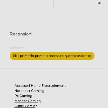
311
o
n
i
Recensioni
★★★★★
Nessuna
Sii il primo/la prima a recensire questo prodotto
valutazione
.
Questa
azione
aprirà
una
finestra
Accessori Home Entertainment
modale.
Notebook Gaming
Pc Gaming
Monitor Gaming
Cuffie Gaming