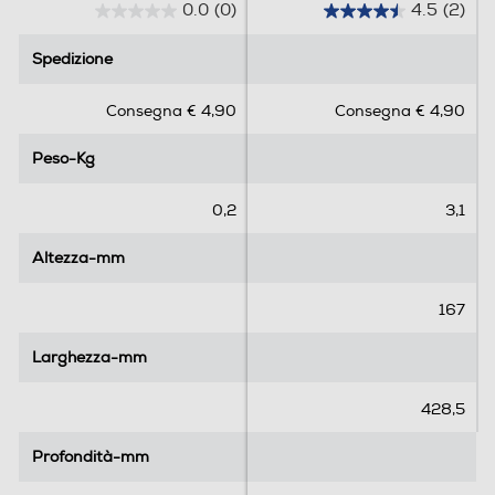
0.0
(0)
4.5
(2)
0
4
.
.
Spedizione
Spedizione
0
5
s
s
Consegna € 4,90
Consegna € 4,90
u
u
5
5
Peso-Kg
Peso-Kg
s
s
t
t
e
e
0,2
3,1
l
l
l
l
Altezza-mm
Altezza-mm
e
e
.
.
167
2
r
Larghezza-mm
Larghezza-mm
e
c
428,5
e
n
Profondità-mm
Profondità-mm
s
i