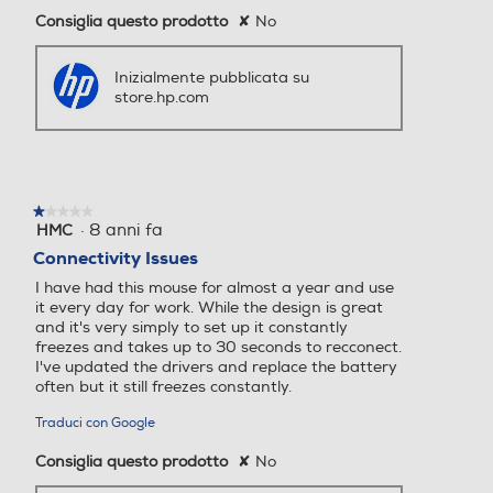
Consiglia questo prodotto
✘
No
Inizialmente pubblicata su
store.hp.com
★★★★★
★★★★★
·
8 anni fa
HMC
1
su
Connectivity Issues
5
I have had this mouse for almost a year and use
stelle.
it every day for work. While the design is great
and it's very simply to set up it constantly
freezes and takes up to 30 seconds to recconect.
I've updated the drivers and replace the battery
often but it still freezes constantly.
Traduci con Google
Consiglia questo prodotto
✘
No