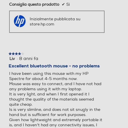
Consiglia questo prodotto
✔
Sì
Inizialmente pubblicata su
store.hp.com
★★★★★
★★★★★
·
8 anni fa
Liv
4
su
Excellent bluetooth mouse - no problems
5
I have been using this mouse with my HP
stelle.
Spectre for about 4-5 months now.
Mouse was easy to connect, and I have not had
any problems using it with my laptop.
It is very light, and when I first opened it I
thought the quality of the materials seemed
quite cheap.
Is is very slimline, and does not sit snugly in the
hand but is sufficient for work purposes.
Given how lightweight and extremely portable it
is, and I haven't had any connectivity issues, I