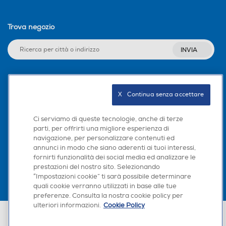
Trova negozio
INVIA
Seguici sui social
X   Continua senza accettare
Ci serviamo di queste tecnologie, anche di terze
parti, per offrirti una migliore esperienza di
navigazione, per personalizzare contenuti ed
Scarica la nostra app
annunci in modo che siano aderenti ai tuoi interessi,
fornirti funzionalità dei social media ed analizzare le
prestazioni del nostro sito. Selezionando
“Impostazioni cookie” ti sarà possibile determinare
quali cookie verranno utilizzati in base alle tue
preferenze. Consulta la nostra cookie policy per
ulteriori informazioni.
Cookie Policy
Euronics Italia SpA. Sede legale Via Montefeltro, 6/a 20156 Milano
Partita Iva, Codice Fiscale e iscrizione CCIAA Milano Monza Brianza Lodi