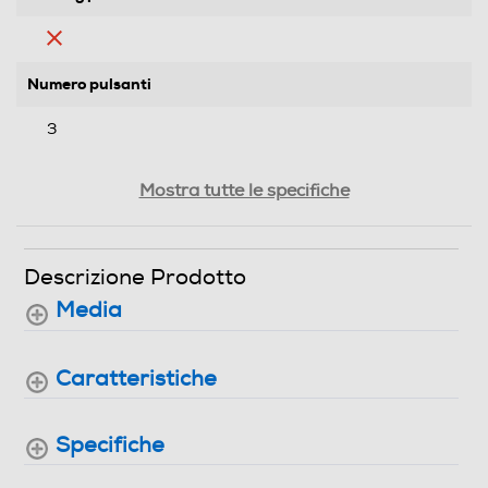
Numero pulsanti
3
Rotella di scorrimento
Mostra tutte le specifiche
Scrolling
Descrizione Prodotto
Media
2 Direzioni
Tipo di alimentazione
Caratteristiche
Batteria
Specifiche
Sistemi operativi compatibili
(Microsoft) Windows 11, Windows 10; (Apple) Mac OS,