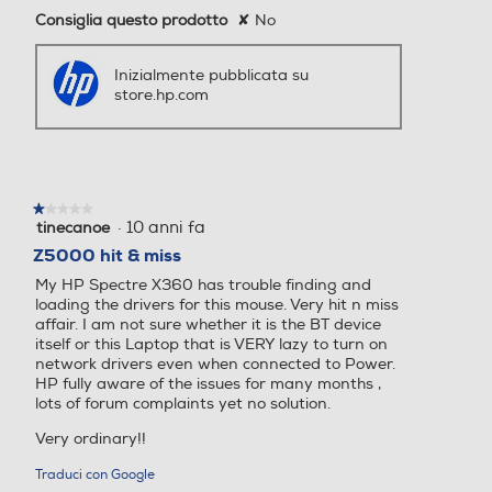
Consiglia questo prodotto
✘
No
Inizialmente pubblicata su
store.hp.com
★★★★★
★★★★★
·
10 anni fa
tinecanoe
1
su
Z5000 hit & miss
5
My HP Spectre X360 has trouble finding and
stelle.
loading the drivers for this mouse. Very hit n miss
affair. I am not sure whether it is the BT device
itself or this Laptop that is VERY lazy to turn on
network drivers even when connected to Power.
HP fully aware of the issues for many months ,
lots of forum complaints yet no solution.
Very ordinary!!
Traduci con Google