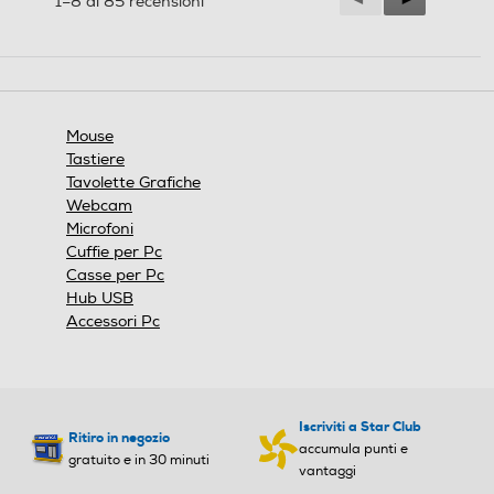
1–8 di 85 recensioni
Reviews
Reviews
Mouse
Tastiere
Tavolette Grafiche
Webcam
Microfoni
Cuffie per Pc
Casse per Pc
Hub USB
Accessori Pc
Iscriviti a Star Club
Ritiro in negozio
accumula punti e
gratuito e in 30 minuti
vantaggi