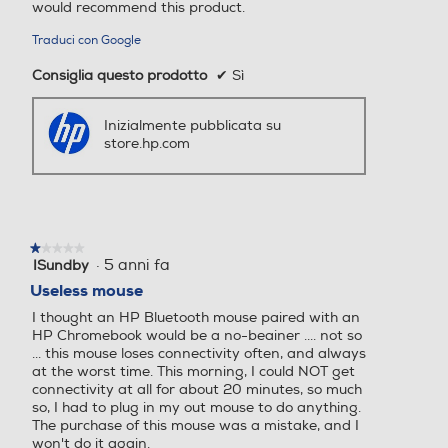
would recommend this product.
Traduci con Google
Consiglia questo prodotto
✔
Sì
Inizialmente pubblicata su
store.hp.com
★★★★★
★★★★★
·
5 anni fa
ISundby
1
su
Useless mouse
5
I thought an HP Bluetooth mouse paired with an
stelle.
HP Chromebook would be a no-beainer .... not so
... this mouse loses connectivity often, and always
at the worst time. This morning, I could NOT get
connectivity at all for about 20 minutes, so much
so, I had to plug in my out mouse to do anything.
The purchase of this mouse was a mistake, and I
won't do it again.