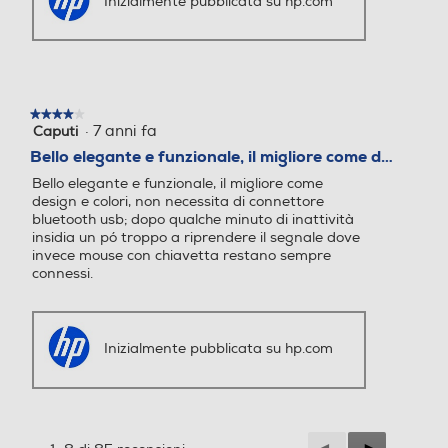
Inizialmente pubblicata su hp.com
★★★★★
★★★★★
·
7 anni fa
Caputi
4
su
Bello elegante e funzionale, il migliore come d…
5
Bello elegante e funzionale, il migliore come
stelle.
design e colori, non necessita di connettore
bluetooth usb; dopo qualche minuto di inattività
insidia un pó troppo a riprendere il segnale dove
invece mouse con chiavetta restano sempre
connessi.
Inizialmente pubblicata su hp.com
Precedente
◄
Successiva
►