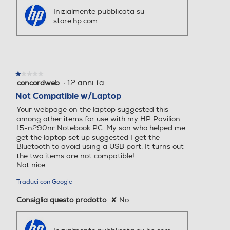
Inizialmente pubblicata su
store.hp.com
★★★★★
★★★★★
·
12 anni fa
concordweb
1
su
Not Compatible w/Laptop
5
Your webpage on the laptop suggested this
stelle.
among other items for use with my HP Pavilion
15-n290nr Notebook PC. My son who helped me
get the laptop set up suggested I get the
Bluetooth to avoid using a USB port. It turns out
the two items are not compatible!
Not nice.
Traduci con Google
Consiglia questo prodotto
✘
No