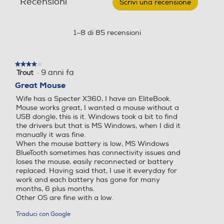
Recensioni
Scrivi una recensione
.
BRONZE-
Questa
Dark,
azione
Bronzo
aprirà
1–8 di 85 recensioni
una
finestra
modale.
★★★★★
★★★★★
·
9 anni fa
Trout
4
su
Great Mouse
5
Wife has a Specter X360, I have an EliteBook.
stelle.
Mouse works great, I wanted a mouse without a
USB dongle, this is it. Windows took a bit to find
the drivers but that is MS Windows, when I did it
manually it was fine.
When the mouse battery is low, MS Windows
BlueTooth sometimes has connectivity issues and
loses the mouse, easily reconnected or battery
replaced. Having said that, I use it everyday for
work and each battery has gone for many
months, 6 plus months.
Other OS are fine with a low.
Traduci con Google