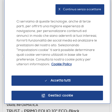
TRUST - Borsa per laptop e caricabatterie 65W
BOLOGNA-Black
X   Continua senza accettare
€ 49,90
Ci serviamo di queste tecnologie, anche di terze
disponibile
Acquisto online:
parti, per offrirti una migliore esperienza di
verifica
Ritiro in negozio in 30' gratuito:
navigazione, per personalizzare contenuti ed
annunci in modo che siano aderenti ai tuoi interessi,
fornirti funzionalità dei social media ed analizzare le
AGGIUNGI
prestazioni del nostro sito. Selezionando
“Impostazioni cookie” ti sarà possibile determinare
Confronta
quali cookie verranno utilizzati in base alle tue
preferenze. Consulta la nostra cookie policy per
ulteriori informazioni.
Cookie Policy
Accetta tutti
Gestisci cookie
VARIE INFORMATICA
TRUST - PRIMO FOLIO 10" ECO-Black