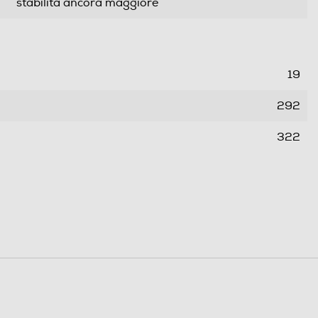
stabilità ancora maggiore
19
292
322
0,35