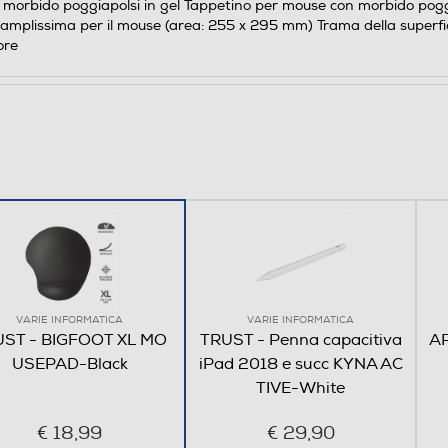
 morbido poggiapolsi in gel Tappetino per mouse con morbido pog
 amplissima per il mouse (area: 255 x 295 mm) Trama della superfic
ore
VARIE INFORMATICA
VARIE INFORMATICA
ST - BIGFOOT XL MO
TRUST - Penna capacitiva
AP
USEPAD-Black
iPad 2018 e succ KYNA AC
TIVE-White
€ 18,99
€ 29,90