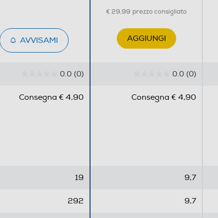
€ 29,99
prezzo consigliato
AGGIUNGI
AVVISAMI
0.0
(0)
0.0
(0)
0
0
.
.
Consegna € 4,90
Consegna € 4,90
0
0
s
s
u
u
5
5
s
s
t
t
e
e
19
9,7
l
l
l
l
292
9,7
e
e