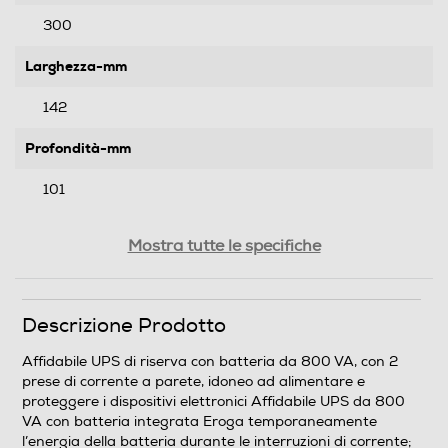
300
Larghezza-mm
142
Profondità-mm
101
Peso-Kg
Mostra tutte le specifiche
4,9
Descrizione Prodotto
Informazioni sulla sicurezza del prodotto
Affidabile UPS di riserva con batteria da 800 VA, con 2
Clicca qui
prese di corrente a parete, idoneo ad alimentare e
proteggere i dispositivi elettronici Affidabile UPS da 800
VA con batteria integrata Eroga temporaneamente
l’energia della batteria durante le interruzioni di corrente;