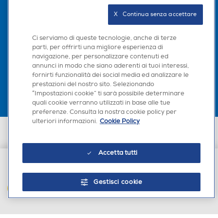
Seguici sui social
X   Continua senza accettare
Ci serviamo di queste tecnologie, anche di terze
parti, per offrirti una migliore esperienza di
navigazione, per personalizzare contenuti ed
Scarica la nostra app
annunci in modo che siano aderenti ai tuoi interessi,
fornirti funzionalità dei social media ed analizzare le
prestazioni del nostro sito. Selezionando
“Impostazioni cookie” ti sarà possibile determinare
quali cookie verranno utilizzati in base alle tue
preferenze. Consulta la nostra cookie policy per
ulteriori informazioni.
Cookie Policy
Euronics Italia SpA. Sede legale Via Montefeltro, 6/a 20156 Milano
Partita Iva, Codice Fiscale e iscrizione CCIAA Milano Monza Brianza Lodi
n. 13337170156. Codice intermediario SDI: HHBD9AK. Vendite soggette
Accetta tutti
agli Artt. 45 e ss del Codice del Consumo in tema di Diritti dei
Consumatori.
€ 78,90
Gestisci cookie
AGGIUNGI AL CARRELLO