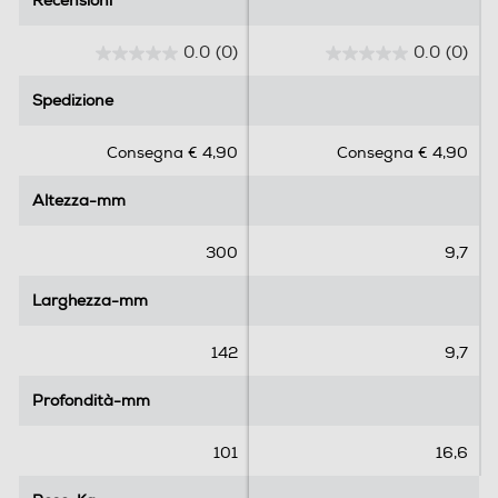
Recensioni
Recensioni
0.0
(0)
0.0
(0)
0
0
.
.
Spedizione
Spedizione
0
0
s
s
Consegna € 4,90
Consegna € 4,90
u
u
5
5
Altezza-mm
Altezza-mm
s
s
t
t
e
e
300
9,7
l
l
l
l
Larghezza-mm
Larghezza-mm
e
e
.
.
142
9,7
Profondità-mm
Profondità-mm
101
16,6