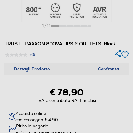
1
/
11
TRUST - PAXXON 800VA UPS 2 OUTLETS-Black
(0)
Dettagli Prodotto
Confronta
€ 78,90
IVA e contributo RAEE inclusi
Acquisto online
con consegna € 4,90
Ritiro in negozio
in 30 minuti e sempre gratuito