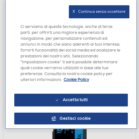
X   Continua senza accettare
Ci serviamo di queste tecnologie, anche di terze
parti, per offrirti una migliore esperienza di
MEMORY CARD
navigazione, per personalizzare contenuti ed
LEXAR - CF EXPRESS PRO 128GB TIPO B-Silver
annunci in modo che siano aderenti ai tuoi interessi,
fornirti funzionalità dei social media ed analizzare le
€ 154,00
prestazioni del nostro sito. Selezionando
“Impostazioni cookie” ti sarà possibile determinare
disponibile
Acquisto online:
quali cookie verranno utilizzati in base alle tue
preferenze. Consulta la nostra cookie policy per
verifica
Ritiro in negozio in 30' gratuito:
ulteriori informazioni.
Cookie Policy
AGGIUNGI
Accetta tutti
Gestisci cookie