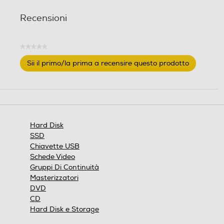
Recensioni
Peso-Kg
Peso-Kg
★★★★★
Nessuna
Sii il primo/la prima a recensire questo prodotto
0,2
0,06
valutazione
.
Questa
Altre funzioni
Altre funzioni
azione
aprirà
Interfaccia: PCIe® 4.0 x4 /
una
finestra
5.0 x2 NVMe™ 2.0
Hard Disk
modale.
SSD
Chiavette USB
Schede Video
Gruppi Di Continuità
Masterizzatori
DVD
CD
Hard Disk e Storage