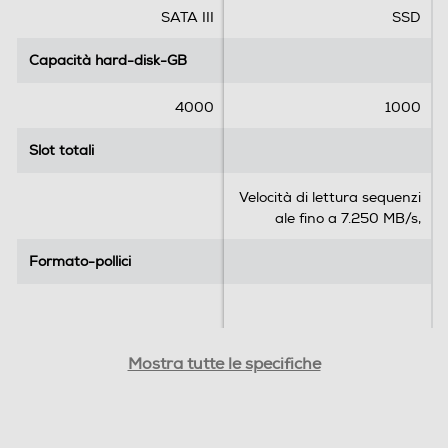
.
.
SATA III
SSD
Capacità hard-disk-GB
Capacità hard-disk-GB
4000
1000
Slot totali
Slot totali
Velocità di lettura sequenzi
ale fino a 7.250 MB/s,
Formato-pollici
Formato-pollici
Porta di Rete - Ethernet
Porta di Rete - Ethernet
Mostra tutte le specifiche
Wi-Fi
Wi-Fi