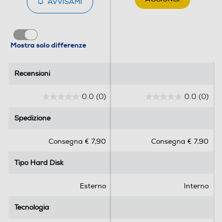
AVVISAMI
Mostra solo differenze
Recensioni
Recensioni
0.0
(0)
0.0
(0)
0
0
.
.
Spedizione
Spedizione
0
0
s
s
Consegna € 7,90
Consegna € 7,90
u
u
5
5
Tipo Hard Disk
Tipo Hard Disk
s
s
t
t
e
e
Esterno
Interno
l
l
l
l
Tecnologia
Tecnologia
e
e