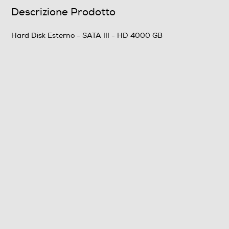
Descrizione Prodotto
Autoalimentato
Hard Disk Esterno - SATA III - HD 4000 GB
Dimensioni - Peso
Peso-Kg
0,2
Informazioni sulla sicurezza del prodotto
Clicca qui