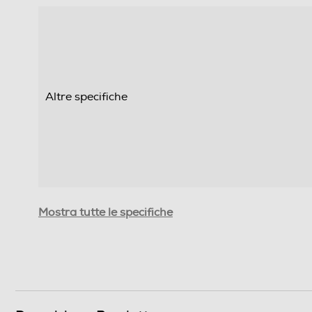
Altre specifiche
Capacità di memoria-GB
Mostra tutte le specifiche
Velocità lettura-Mb al sec
Velocità scrittura-Mb al sec
SpeedClass Rating