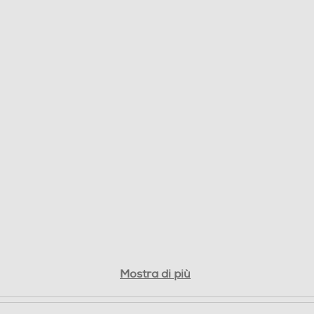
FLY consente di eseguire e archiviare rapidamente
le app direttamente sulla scheda di memoria
utilizzando un dispositivo abilitato all’archivia
Mostra di più