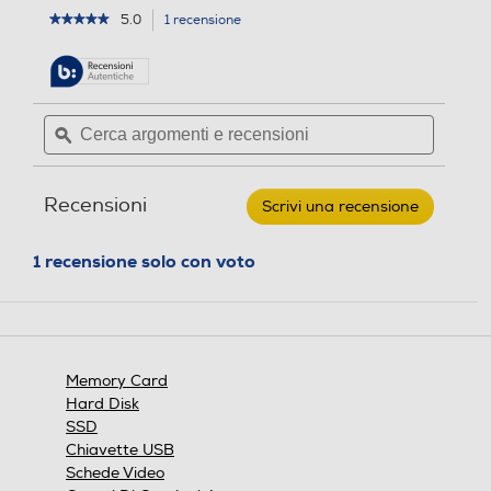
n
o
5.0
1 recensione
L'azione
★★★★★
★★★★★
e
n
5
porterà
i
su
alla
5
pagina
stelle.
delle
Leggi
Cerca
Cerca
recensioni.
recensioni
argomenti
ϙ
argoment
per
e
e
KINGSTON
-
recensioni
recensio
SDCS232GB-
Recensioni
Scrivi una recensione
.
Nero
Questa
azione
1 recensione solo con voto
aprirà
una
finestra
modale.
Memory Card
Hard Disk
SSD
Chiavette USB
Schede Video