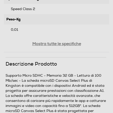
Speed Class 2
Peso-Kg
0,01
Descrizione marketing
Mostra tutte le specifiche
La scheda microSD Canvas Select Plus di Kingston è
compatibile con i dispositivi Android ed è stata
progetta per assicurare prestazioni con classificazione
Descrizione Prodotto
A1. La scheda offre caratteristiche e velocità avanzate,
che consentono di caricare più rapidamente le app e
Supporto Micro SDHC - Memoria 32 GB - Lettura di 100
catturare immagini e video con capacità fino a 512GB*.
Mb/sec - La scheda microSD Canvas Select Plus di
La scheda microSD Canvas Select Plus è stata
Kingston è compatibile con i dispositivi Android ed è stata
progettata per raggiungere prestazioni, velocità e
progetta per assicurare prestazioni con classificazione A1.
resistenza straordinarie, garantendo così la massima
La scheda offre caratteristiche e velocità avanzate, che
affidabilità per lo scatto e lo sviluppo di foto ad alta
consentono di caricare più rapidamente le app e catturare
risoluzione o l'acquisizione e l'editing di video in full HD.
immagini e video con capacità fino a 512GB*. La scheda
Le schede della famiglia Canvas di Kingston sono
microSD Canvas Select Plus è stata progettata per