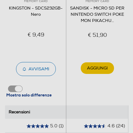
MEMORY CARD
MEMORY CARD
KINGSTON - SDCS232GB-
SANDISK - MICRO SD PER
Nero
NINTENDO SWITCH POKE
MON PIKACHU
…
€ 9,49
€ 51,90
AGGIUNGI
AVVISAMI
Mostra solo differenze
Recensioni
Recensioni
5.0
(1)
4.6
(24)
5
4