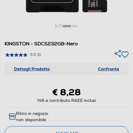
1
/
2
KINGSTON - SDCS232GB-Nero
5.0
(1)
Dettagli Prodotto
Confronta
€ 8,28
IVA e contributo RAEE inclusi
Ritiro in negozio
non disponibile