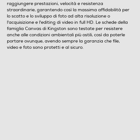
testate per resistere anche alle condizioni ambientali
raggiungere prestazioni, velocità e resistenza
più ostili, così da poterle portare ovunque, avendo
straordinarie, garantendo così la massima affidabilità per
sempre la garanzia che file, video e foto sono protetti e
lo scatto e lo sviluppo di foto ad alta risoluzione o
al sicuro.
l'acquisizione e l'editing di video in full HD. Le schede della
famiglia Canvas di Kingston sono testate per resistere
anche alle condizioni ambientali più ostili, così da poterle
Informazioni sulla sicurezza del prodotto
portare ovunque, avendo sempre la garanzia che file,
video e foto sono protetti e al sicuro.
Clicca qui