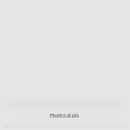
33
Marca Chipset
Intel
Tipo Chipset
Intel® H610
Slot RAM
2
Memoria RAM
Tipo di RAM
Mostra di più
DDR5
Capacità RAM in GB