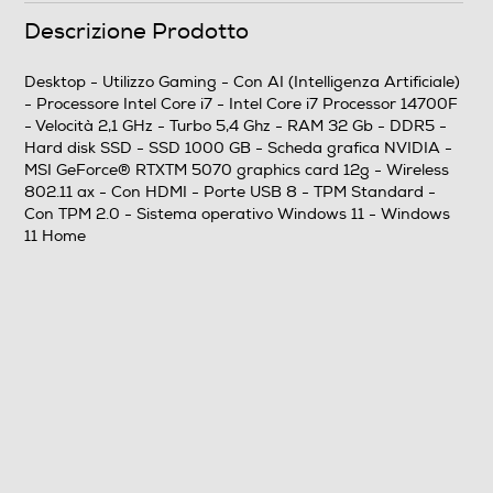
Generazione Intel
Descrizione Prodotto
Processore Intel® Core™ i7-14xxx
Desktop - Utilizzo Gaming - Con AI (Intelligenza Artificiale)
- Processore Intel Core i7 - Intel Core i7 Processor 14700F
Generazione AMD
- Velocità 2,1 GHz - Turbo 5,4 Ghz - RAM 32 Gb - DDR5 -
Hard disk SSD - SSD 1000 GB - Scheda grafica NVIDIA -
MSI GeForce® RTXTM 5070 graphics card 12g - Wireless
802.11 ax - Con HDMI - Porte USB 8 - TPM Standard -
Nome Processore
Con TPM 2.0 - Sistema operativo Windows 11 - Windows
11 Home
Intel Core i7 Processor 14700F
Velocità del processore in GHz
2,1
Velocità clock Turbo (Ghz)
5,4
Cache di secondo livello-MB