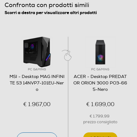
Confronta con prodotti simili
32
Scorri a destra per visualizzare altri prodotti
Espandibilità RAM
64
Slot OPTANE
PC GAMING
PC GAMING
MSI - Desktop MAG INFINI
ACER - Desktop PREDAT
Hard disk
TE S3 14NVP7-101EU-Ner
OR ORION 3000 PO3-66
o
5-Nero
Hard disk installato
SSD
€ 1.967,00
€ 1.699,00
Capacita' SSD-GB
€ 1.799,99
prezzo consigliato
1000