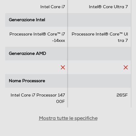
Unità Ottica
.
.
Intel Core i7
Intel® Core Ultra 7
Generazione Intel
Generazione Intel
Multimedia
Processore Intel® Core™ i7
Processore Intel® Core™ Ul
-14xxx
tra 7
TV out
Generazione AMD
Generazione AMD
Scheda TV
Nome Processore
Nome Processore
Sintonizzatore TV
Intel Core i7 Processor 147
265F
00F
Velocità del processore in
Velocità del processore in
Mostra tutte le specifiche
GHz
GHz
Audio
Tipo di scheda Audio
2,1
2,4