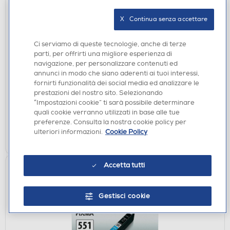
X   Continua senza accettare
Ci serviamo di queste tecnologie, anche di terze
CARTUCCE
parti, per offrirti una migliore esperienza di
CANON - CL-513 XL-Colors
navigazione, per personalizzare contenuti ed
annunci in modo che siano aderenti ai tuoi interessi,
€ 31,99
fornirti funzionalità dei social media ed analizzare le
prestazioni del nostro sito. Selezionando
disponibile
Acquisto online:
“Impostazioni cookie” ti sarà possibile determinare
non disponibile
Ritiro in negozio:
quali cookie verranno utilizzati in base alle tue
preferenze. Consulta la nostra cookie policy per
ulteriori informazioni.
Cookie Policy
AGGIUNGI
Accetta tutti
Gestisci cookie