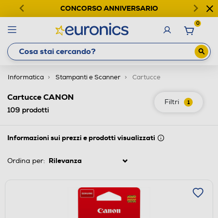
CONCORSO ANNIVERSARIO
0
Informatica
Stampanti e Scanner
Cartucce
Cartucce CANON
Filtri
1
109
prodotti
Informazioni sui prezzi e prodotti visualizzati
Ordina per: