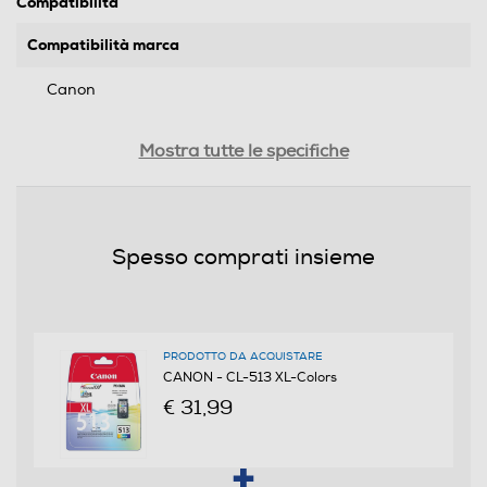
Compatibilità
Compatibilità marca
Canon
Marca compatibile
Mostra tutte le specifiche
Canon
Stampanti compatibili
Spesso comprati insieme
PIXMA MP240 MP250 MP260 MP270 MP280 MP490
MP495 MX320 MX330 MX340 MX350 iP2700
Altro
PRODOTTO DA ACQUISTARE
CANON - CL-513 XL-Colors
Contenuto: 13 ml Con testina
€ 31,99
Informazioni sulla sicurezza del prodotto
Clicca qui