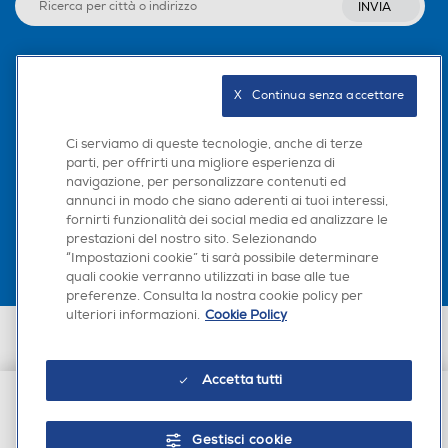
INVIA
Seguici sui social
X   Continua senza accettare
Ci serviamo di queste tecnologie, anche di terze
parti, per offrirti una migliore esperienza di
navigazione, per personalizzare contenuti ed
Scarica la nostra app
annunci in modo che siano aderenti ai tuoi interessi,
fornirti funzionalità dei social media ed analizzare le
prestazioni del nostro sito. Selezionando
“Impostazioni cookie” ti sarà possibile determinare
quali cookie verranno utilizzati in base alle tue
preferenze. Consulta la nostra cookie policy per
ulteriori informazioni.
Cookie Policy
Euronics Italia SpA. Sede legale Via Montefeltro, 6/a 20156 Milano
Partita Iva, Codice Fiscale e iscrizione CCIAA Milano Monza Brianza Lodi
n. 13337170156. Codice intermediario SDI: HHBD9AK. Vendite soggette
Accetta tutti
agli Artt. 45 e ss del Codice del Consumo in tema di Diritti dei
Consumatori.
€ 31,99
Gestisci cookie