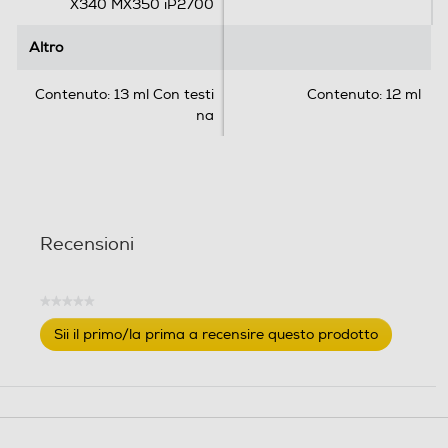
X340 MX350 iP2700
Altro
Altro
Contenuto: 13 ml Con testi
Contenuto: 12 ml
na
Recensioni
★★★★★
Nessuna
Sii il primo/la prima a recensire questo prodotto
valutazione
.
Questa
azione
aprirà
una