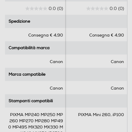
0.0
(0)
0.0
(0)
0
0
.
.
Spedizione
Spedizione
0
0
s
s
Consegna € 4,90
Consegna € 4,90
u
u
5
5
Compatibilità marca
Compatibilità marca
s
s
t
t
e
e
Canon
Canon
l
l
l
l
Marca compatibile
Marca compatibile
e
e
.
.
Canon
Canon
Stampanti compatibili
Stampanti compatibili
PIXMA MP240 MP250 MP
PIXMA Mini 260, iP100
260 MP270 MP280 MP49
0 MP495 MX320 MX330 M