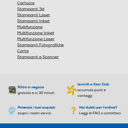
finestra
Cartucce
modale.
Stampanti 3d
Stampanti Laser
Stampanti Inkjet
Multifunzione
Multifunzione Inkjet
Multifunzione Laser
Stampanti Fotografiche
Carta
Stampanti e Scanner
Iscriviti a Star Club
Ritiro in negozio
accumula punti e
gratuito e in 30 minuti
vantaggi
Potenzia i tuoi acquisti
Hai dubbi per l'ordine?
scopri i nostri servizi
Leggi le FAQ o contattaci