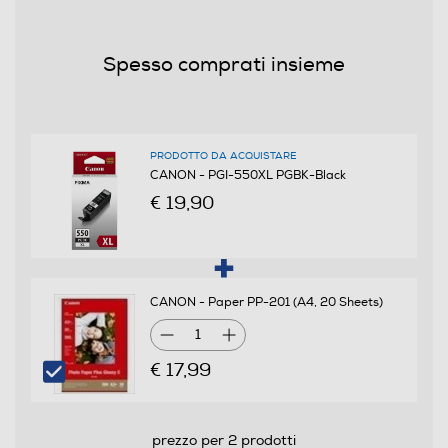
Stampanti compatibili
Spesso comprati insieme
PIXMA: iP7250 MG5450 MG6350
Altro
Contenuto: 22 ml
PRODOTTO DA ACQUISTARE
CANON - PGI-550XL PGBK-Black
€ 19,90
Informazioni sulla sicurezza del prodotto
Clicca qui
CANON - Paper PP-201 (A4, 20 Sheets)
1
€ 17,99
prezzo per 2 prodotti