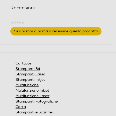
Recensioni
★★★★★
Nessuna
Sii il primo/la prima a recensire questo prodotto
valutazione
.
Questa
azione
aprirà
una
finestra
Cartucce
modale.
Stampanti 3d
Stampanti Laser
Stampanti Inkjet
Multifunzione
Multifunzione Inkjet
Multifunzione Laser
Stampanti Fotografiche
Carta
Stampanti e Scanner