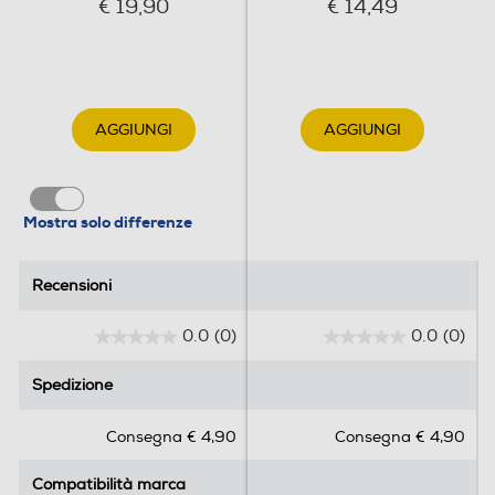
€ 19,90
€ 14,49
AGGIUNGI
AGGIUNGI
Mostra solo differenze
Recensioni
Recensioni
0.0
(0)
0.0
(0)
0
0
.
.
Spedizione
Spedizione
0
0
s
s
Consegna € 4,90
Consegna € 4,90
u
u
5
5
Compatibilità marca
Compatibilità marca
s
s