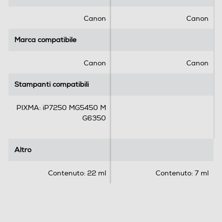
t
t
e
e
Canon
Canon
l
l
l
l
Marca compatibile
Marca compatibile
e
e
.
.
Canon
Canon
Stampanti compatibili
Stampanti compatibili
PIXMA: iP7250 MG5450 M
G6350
Altro
Altro
Contenuto: 22 ml
Contenuto: 7 ml