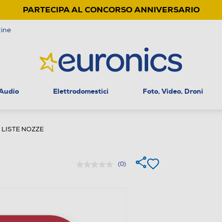
PARTECIPA AL CONCORSO ANNIVERSARIO
ine
 Audio
Elettrodomestici
Foto, Video, Droni
 LISTE NOZZE
(0)