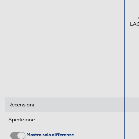
LAG
Recensioni
Facile da pulire
Spedizione
Ruota removibile
Mostra solo differenze