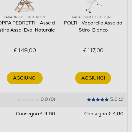
CASALINGHI E LISTE NOZZE
CASALINGHI E LISTE NOZZE
OPPA PEDRETTI - Asse d
POLTI - Vaporella Asse da
stiro Assai Evo-Naturale
Stiro-Bianco
€ 149,00
€ 117,00
AGGIUNGI
AGGIUNGI
0.0
(0)
5.0
(1)
0
5
.
.
Consegna € 4,90
Consegna € 4,90
0
0
s
s
u
u