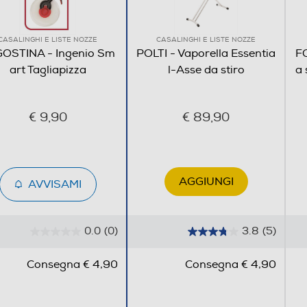
CASALINGHI E LISTE NOZZE
CASALINGHI E LISTE NOZZE
OSTINA - Ingenio Sm
POLTI - Vaporella Essentia
F
art Tagliapizza
l-Asse da stiro
a 
€ 9,90
€ 89,90
AGGIUNGI
AVVISAMI
0.0
(0)
3.8
(5)
Facile da pulire
0
3
.
.
Consegna € 4,90
Consegna € 4,90
Lavabile in lavastoviglie
0
8
s
s
u
u