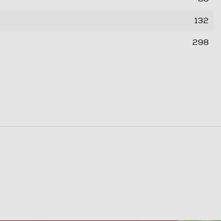
132
298
0,29